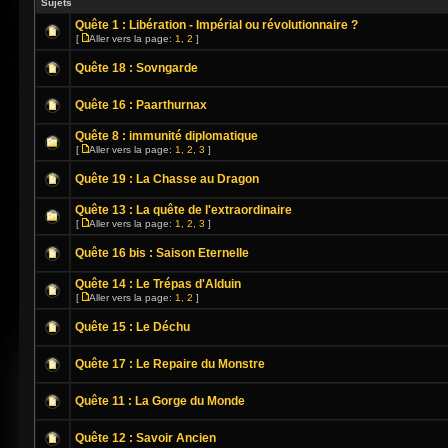
Sujets
Quête 1 : Libération - Impérial ou révolutionnaire ?
[
Aller vers la page:
1
,
2
]
Quête 18 : Sovngarde
Quête 16 : Paarthurnax
Quête 8 : immunité diplomatique
[
Aller vers la page:
1
,
2
,
3
]
Quête 19 : La Chasse au Dragon
Quête 13 : La quête de l'extraordinaire
[
Aller vers la page:
1
,
2
,
3
]
Quête 16 bis : Saison Eternelle
Quête 14 : Le Trépas d'Alduin
[
Aller vers la page:
1
,
2
]
Quête 15 : Le Déchu
Quête 17 : Le Repaire du Monstre
Quête 11 : La Gorge du Monde
Quête 12 : Savoir Ancien