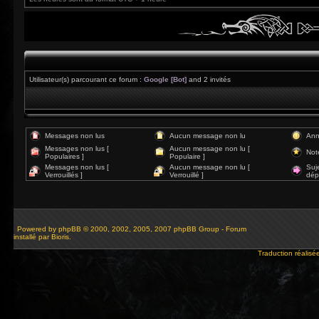
Utilisateur(s) parcourant ce forum :
Google [Bot]
and 2 invités
Messages non lus
Aucun message non lu
Ann
Messages non lus [
Aucun message non lu [
Not
Populaires ]
Populaire ]
Messages non lus [
Aucun message non lu [
Suj
Verrouillés ]
Verrouillé ]
dép
Powered by
phpBB
© 2000, 2002, 2005, 2007 phpBB Group - Forum
installé par Bioris.
Traduction réalisé