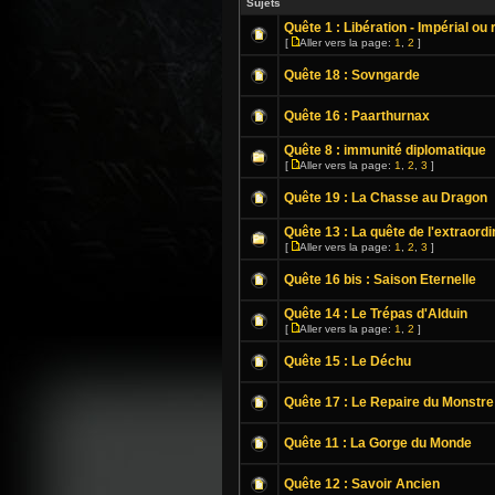
Sujets
Quête 1 : Libération - Impérial ou 
[
Aller vers la page:
1
,
2
]
Quête 18 : Sovngarde
Quête 16 : Paarthurnax
Quête 8 : immunité diplomatique
[
Aller vers la page:
1
,
2
,
3
]
Quête 19 : La Chasse au Dragon
Quête 13 : La quête de l'extraordi
[
Aller vers la page:
1
,
2
,
3
]
Quête 16 bis : Saison Eternelle
Quête 14 : Le Trépas d'Alduin
[
Aller vers la page:
1
,
2
]
Quête 15 : Le Déchu
Quête 17 : Le Repaire du Monstre
Quête 11 : La Gorge du Monde
Quête 12 : Savoir Ancien