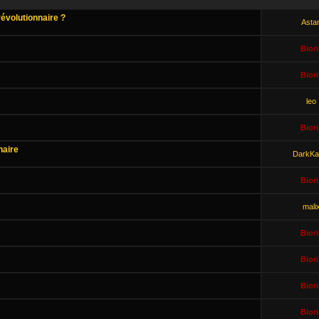
révolutionnaire ?
Asta
Biori
Biori
leo
Biori
naire
DarkKa
Biori
mali
Biori
Biori
Biori
Biori