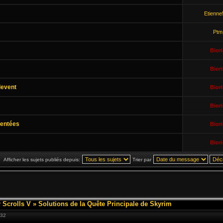
Etienne
Ptm
Biori
Biori
levent
Biori
Biori
mentées
Biori
Biori
Afficher les sujets publiés depuis:
Trier par
 Scrolls V
»
Solutions de la Quête Principale de Skyrim
:32