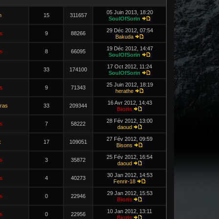
05 Juin 2013, 18:20
n
15
311657
SoulOfSorin
29 Déc 2012, 07:54
s
9
88266
Bakuda
19 Déc 2012, 14:47
s
8
66095
SoulOfSorin
17 Oct 2012, 11:24
33
174100
SoulOfSorin
25 Juin 2012, 18:19
s
9
71343
herathe
16 Avr 2012, 14:43
ras
33
209344
Bioris
28 Fév 2012, 13:00
s
7
58222
daoud
27 Fév 2012, 09:59
x
17
109051
Bisons
25 Fév 2012, 16:54
s
3
35872
daoud
30 Jan 2012, 14:53
s
4
40273
Fenrir-18
29 Jan 2012, 15:53
s
0
22946
Bioris
10 Jan 2012, 13:11
s
0
22956
Bioris