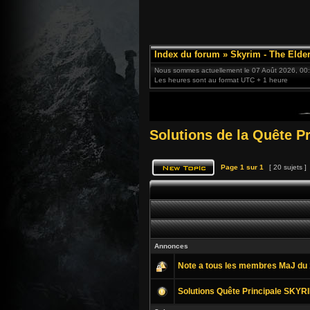
Index du forum
»
Skyrim - The Elder
Nous sommes actuellement le 07 Août 2026, 00
Les heures sont au format UTC + 1 heure
Solutions de la Quête P
Page
1
sur
1
[ 20 sujets ]
Annonces
Note a tous les membres MaJ du 
Solutions Quête Principale SKYRIM