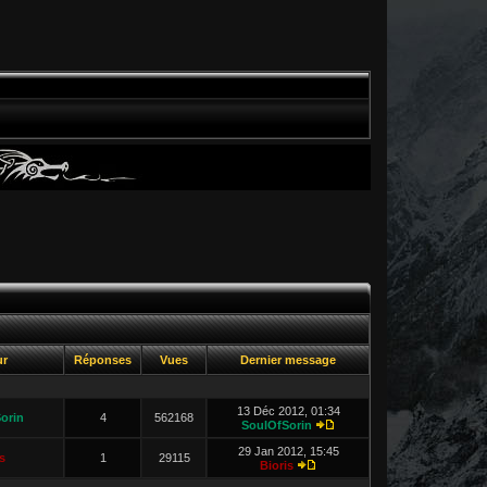
ur
Réponses
Vues
Dernier message
13 Déc 2012, 01:34
orin
4
562168
SoulOfSorin
29 Jan 2012, 15:45
s
1
29115
Bioris