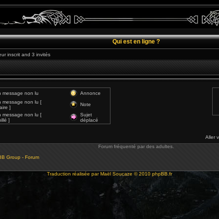
Qui est en ligne ?
ur inscrit and 3 invités
 message non lu
Annonce
 message non lu [
Note
ire ]
 message non lu [
Sujet
llé ]
déplacé
Aller 
Forum fréquenté par des adultes.
BB Group - Forum
Traduction réalisée par
Maël Soucaze
© 2010
phpBB.fr