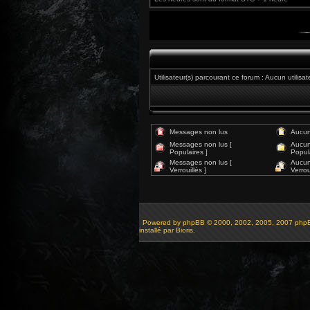
Utilisateur(s) parcourant ce forum : Aucun utilisate
Messages non lus
Aucun
Messages non lus [
Aucun
Populaires ]
Popula
Messages non lus [
Aucun
Verrouillés ]
Verroui
Powered by
phpBB
© 2000, 2002, 2005, 2007 php
installé par Bioris.