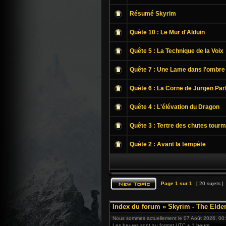
Résumé Skyrim
Quête 10 : Le Mur d'Alduin
Quête 5 : La Technique de la Voix
Quête 7 : Une Lame dans l'ombre
Quête 6 : La Corne de Jurgen Par
Quête 4 : L'élévation du Dragon
Quête 3 : Tertre des chutes tour
Quête 2 : Avant la tempête
Page
1
sur
1
[ 20 sujets ]
Index du forum
»
Skyrim - The Elder
Nous sommes actuellement le 07 Août 2026, 00
Les heures sont au format UTC + 1 heure