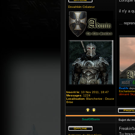
Lorsque 
Dovahkiin Créateur
il n'y a 
... repr
_______
Realife
depu
Enchantemen
Inscrit le:
10 Nov 2011, 18:47
démarré Skyr
Messages:
1224
Localisation:
Blancherive - Douce
Brise
SoulOfSorin
Sujet du m
Freakin'b
Tu trouv