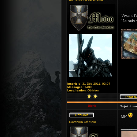
Archiviste de l'Académie
_______
"Avant t'
"Je suis 
Inscrit le:
31 Déc 2011, 03:07
Messages:
1489
Localisation:
Oblivion
Bioris
Sujet du m
MP
Dovahkiin Créateur
_______