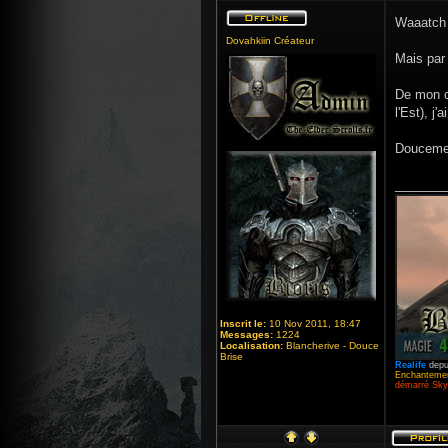
Waaatch
Dovahkiin Créateur
Mais par 
De mon cô
l'Est), j
Doucement
_______
Inscrit le:
10 Nov 2011, 18:47
Messages:
1224
Localisation:
Blancherive - Douce
Brise
Realife
depu
Enchantemen
démarré Skyr