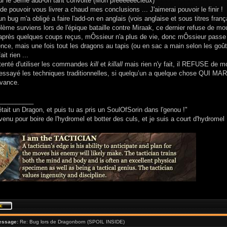
ur le 3ème add-on tant convoité (Mon préééééécieux)
de pouvoir vous livrer a chaud mes conclusions ... J'aimerai pouvoir le finir !
un bug m'a obligé a faire l'add-on en anglais (vois anglaise et sous titres fran
ème surviens lors de l'épique bataille contre Miraak, ce dernier refuse de mou
 après quelques coups reçus, mÔssieur n'a plus de vie, donc mÔssieur passe
e, mais une fois tout les dragons au tapis (ou en sac a main selon les goûts
ait rien ...
 tenté d'utiliser les commandes
kill
et
killall
mais rien n'y fait, il REFUSE de mo
à essayé les techniques traditionnelles, si quelqu’un a quelque chose QUI MA
avance.
__________
était un Dragon, et puis tu as pris un SoulOfSorin dans l'genou !"
venu pour boire de l'hydromel et botter des culs, et je suis a court d'hydromel 
essage:
Re: Bug lors de Dragonborn (SPOIL INSIDE)