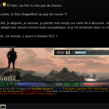
 !
Eh ben, ma fois tu n'as pas de chance.
contre, tu finis DragonBorn au pas de course ?!
té, je déguste, je savoure, je prends mon temps sur cette île à découvrir. J
'ai adopté leur armure somme toute sympathique, et je l'ai améliorée dans ce v
, car ensuite, y aura-t-il d'autres DLC ?
__________
is le 5.01.2012 | Fondateur de
The-Elder-Scrolls.fr
|
Niv 66
|
Full Ebonite Légendaire 750 / Hache Daedra 
t 101 / Destruction 81
|
+80_Dragons tués
| "Grise Barbe" de bientôt 40 ans |
Toutes Quêtes principales t
im le 12.11.2011 à 1h01 du matin, la minute fatidique.
|