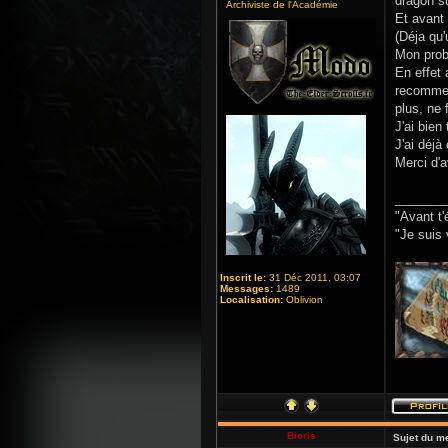
dragon s
Archiviste de l'Académie
Et avant 
(Déja qu'
Mon probl
En effet
recommenc
plus, ne f
J'ai bien
J'ai déj
Merci d'
_______
"Avant t'
"Je suis 
Inscrit le:
31 Déc 2011, 03:07
Messages:
1489
Localisation:
Oblivion
Bioris
Sujet du m