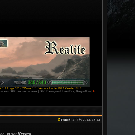
276 / Forge 101 / 2Mains 101 / Armure lourde 101 / Parade 101 /
erminées, 99% des secondaires
|
DLC Dawnguard, HeartFire, DragonBorn
|
A
Publié:
17 Fév 2013, 15:13
avec un
set.IDquest