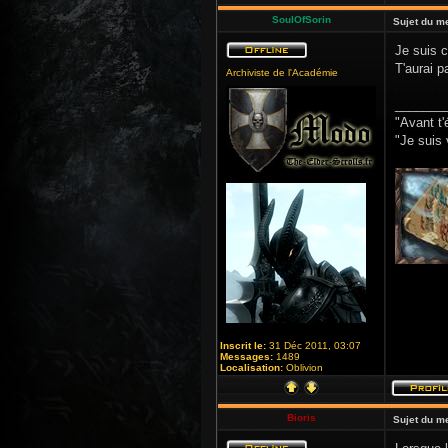
SoulOfSorin
Sujet du m
Je suis c
T'aurai p
Archiviste de l'Académie
_______
"Avant t'
"Je suis 
Inscrit le:
31 Déc 2011, 03:07
Messages:
1489
Localisation:
Oblivion
Bioris
Sujet du m