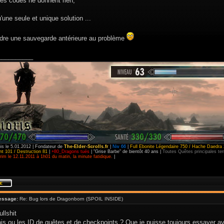
les codes ne donnent rien,
qu'une seule et unique solution ...
endre une sauvegarde antérieure au problème
__________
is le 5.01.2012 | Fondateur de
The-Elder-Scrolls.fr
|
Niv 66
|
Full Ebonite Légendaire 750 / Hache Daedra 
t 101 / Destruction 81
|
+80_Dragons tués
| "Grise Barbe" de bientôt 40 ans |
Toutes Quêtes principales t
im le 12.11.2011 à 1h01 du matin, la minute fatidique.
|
essage:
Re: Bug lors de Dragonborn (SPOIL INSIDE)
ullshit
ais ou les ID de quêtes et de checkpoints ? Que je puisse toujours essayer 