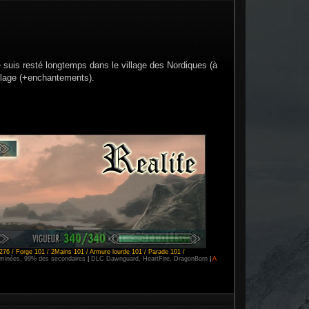
e suis resté longtemps dans le village des Nordiques (à
illage (+enchantements).
276 / Forge 101 / 2Mains 101 / Armure lourde 101 / Parade 101 /
erminées, 99% des secondaires
|
DLC Dawnguard, HeartFire, DragonBorn
|
A