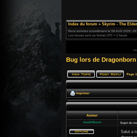
Index du forum
»
Skyrim - The Elder
Nous sommes actuellement le 08 Août 2026, 18
Les heures sont au format UTC + 1 heure
Bug lors de Dragonborn
Page
1
Imprimer
Auteur
SoulOfSorin
Sujet du m
Salut a 