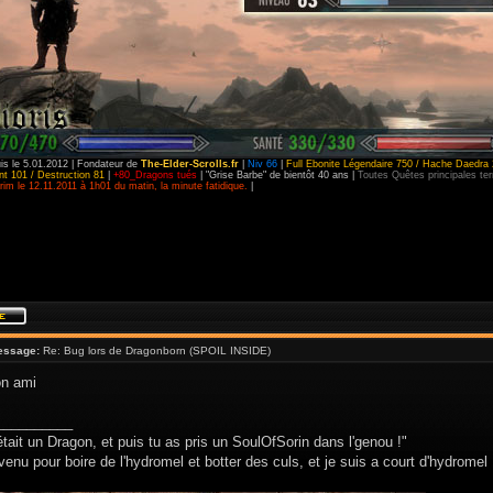
is le 5.01.2012 | Fondateur de
The-Elder-Scrolls.fr
|
Niv 66
|
Full Ebonite Légendaire 750 / Hache Daedra 
t 101 / Destruction 81
|
+80_Dragons tués
| "Grise Barbe" de bientôt 40 ans |
Toutes Quêtes principales t
im le 12.11.2011 à 1h01 du matin, la minute fatidique.
|
essage:
Re: Bug lors de Dragonborn (SPOIL INSIDE)
n ami
__________
était un Dragon, et puis tu as pris un SoulOfSorin dans l'genou !"
venu pour boire de l'hydromel et botter des culs, et je suis a court d'hydromel 