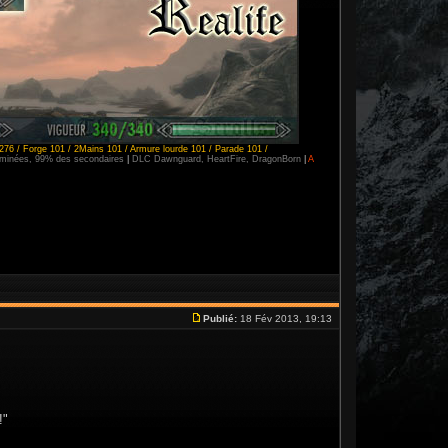
276 / Forge 101 / 2Mains 101 / Armure lourde 101 / Parade 101 /
erminées, 99% des secondaires
|
DLC Dawnguard, HeartFire, DragonBorn
|
A
Publié:
18 Fév 2013, 19:13
!"