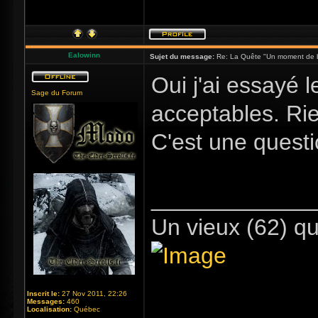
Ealowinn
Sujet du message:
Re: La Quête "Un moment de 
Oui j'ai essayé 
Sage du Forum
acceptables. Rie
C'est une questi
_____________
Un vieux (62) qu
Inscrit le:
27 Nov 2011, 22:26
Messages:
460
Localisation:
Québec