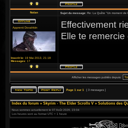
Nolan
Sujet du message:
Re: La Quête "Un moment de 
Effectivement ri
Apprenti Dovahkiin
Elle te remercie 
Inscrit le:
19 Mai 2013, 21:18
Messages:
17
Afficher les messages publiés depuis:
Page
1
sur
1
[ 3 messages ]
Index du forum
»
Skyrim - The Elder Scrolls V
»
Solutions des Q
Nous sommes actuellement le 07 Août 2026, 23:04
Les heures sont au format UTC + 1 heure