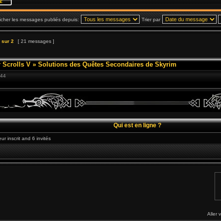
icher les messages publiés depuis:
Trier par
sur
2
[ 21 messages ]
 Scrolls V
»
Solutions des Quêtes Secondaires de Skyrim
:44
Qui est en ligne ?
ur inscrit and 6 invités
Aller 