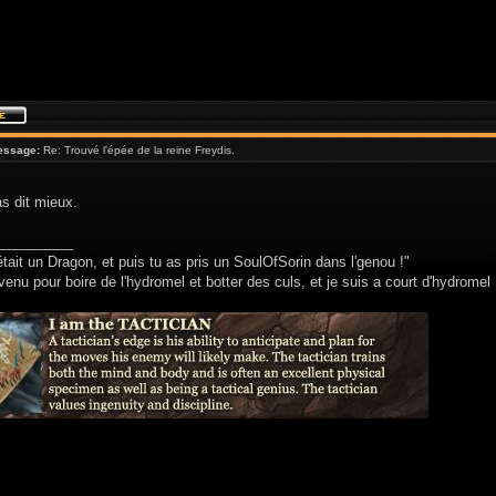
essage:
Re: Trouvé l'épée de la reine Freydis.
as dit mieux.
__________
était un Dragon, et puis tu as pris un SoulOfSorin dans l'genou !"
venu pour boire de l'hydromel et botter des culs, et je suis a court d'hydromel 