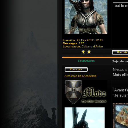
_______
Tout le 
Inscrit le:
22 Fév 2012, 12:45
Messages:
177
Localisation:
Cabane d'Anise
SoulOfSorin
Sujet du m
Niveau st
Mais ell
Archiviste de l'Académie
_______
"Avant t'
"Je suis 