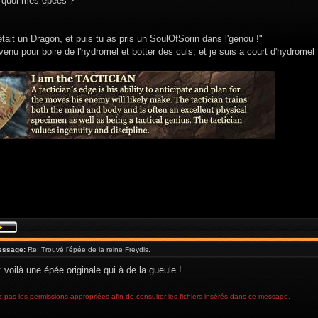
t quoi mes épées ?
__________
était un Dragon, et puis tu as pris un SoulOfSorin dans l'genou !"
venu pour boire de l'hydromel et botter des culs, et je suis a court d'hydromel 
essage:
Re: Trouvé l'épée de la reine Freydis.
 voilà une épée originale qui à de la gueule !
 pas les permissions appropriées afin de consulter les fichiers insérés dans ce message.