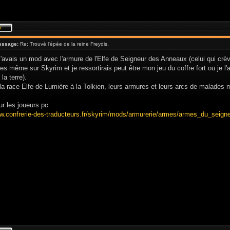
essage:
Re: Trouvé l'épée de la reine Freydis.
j'avais un mod avec l'armure de l'Elfe de Seigneur des Anneaux (celui qui crè
es même sur Skyrim et je ressortirais peut être mon jeu du coffre fort ou je l'
la terre).
la race Elfe de Lumière à la Tolkien, leurs armures et leurs arcs de malades
r les joueurs pc:
ww.confrerie-des-traducteurs.fr/skyrim/mods/armurerie/armes/armes_du_sei