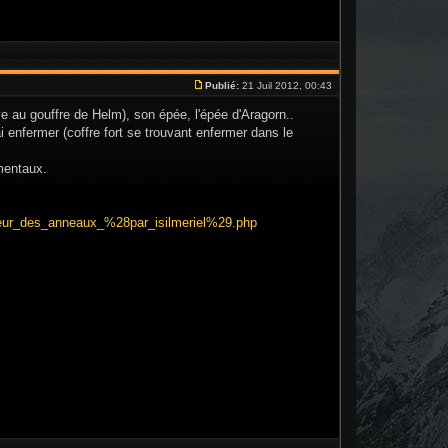
Publié:
21 Juil 2012, 00:43
ve au gouffre de Helm), son épée, l'épée d'Aragorn..
ai enfermer (coffre fort se trouvant enfermer dans le
 mentaux.
gneur_des_anneaux_%28par_isilmeriel%29.php