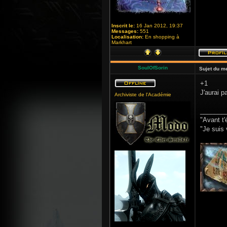
Inscrit le:
16 Jan 2012, 19:37
Messages:
551
Localisation:
En shopping à
Markhart
SoulOfSorin
Sujet du m
+1
J'aurai p
Archiviste de l'Académie
_______
"Avant t'
"Je suis 