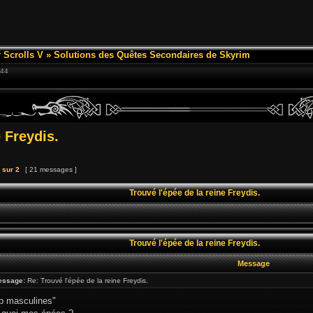
 Scrolls V
»
Solutions des Quêtes Secondaires de Skyrim
:44
e Freydis.
sur
2
[ 21 messages ]
Trouvé l'épée de la reine Freydis.
Trouvé l'épée de la reine Freydis.
Message
essage:
Re: Trouvé l'épée de la reine Freydis.
op masculines"