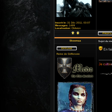
Inscrit le:
31 Déc 2011, 03:07
Messages:
1489
Localisation:
Oblivion
Skoomaa
Sujet du m
En fai
Reine de Griffenoire
_______
J
e
c
u
lt
iv