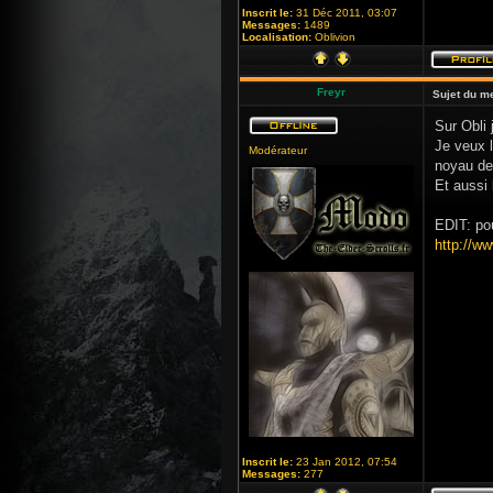
Inscrit le:
31 Déc 2011, 03:07
Messages:
1489
Localisation:
Oblivion
Freyr
Sujet du m
Sur Obli 
Je veux l
Modérateur
noyau de 
Et aussi 
EDIT: pou
http://w
Inscrit le:
23 Jan 2012, 07:54
Messages:
277