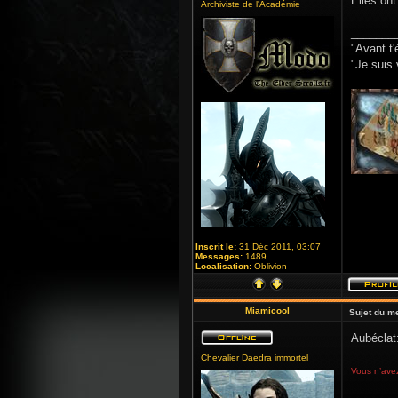
Elles on
Archiviste de l'Académie
_______
"Avant t'
"Je suis 
Inscrit le:
31 Déc 2011, 03:07
Messages:
1489
Localisation:
Oblivion
Miamicool
Sujet du m
Aubéclat:
Chevalier Daedra immortel
Vous n’avez