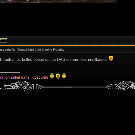
essage:
Re: Trouvé l'épée de la reine Freydis.
t, toutes les belles épées du jeu DPS comme des nouillasses
__________
e
m
o
n
so
le
il
d
a
n
s
l'o
b
s
c
u
ri
té