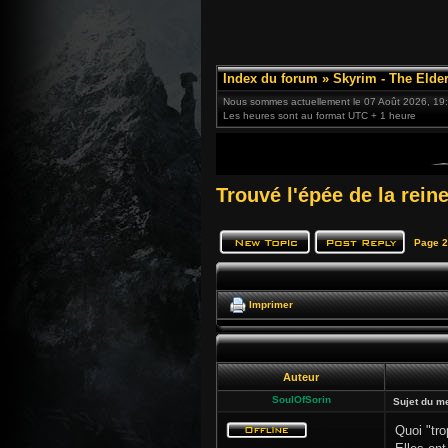
Index du forum
»
Skyrim - The Elder
Nous sommes actuellement le 07 Août 2026, 19
Les heures sont au format UTC + 1 heure
Trouvé l'épée de la rein
Page
2
Imprimer
Auteur
SoulOfSorin
Sujet du m
Quoi "tr