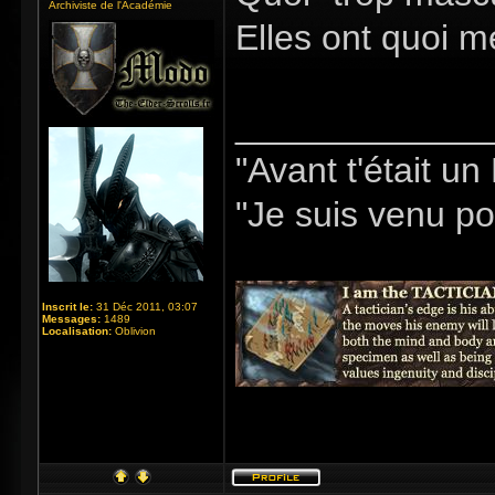
Archiviste de l'Académie
Elles ont quoi 
_____________
"Avant t'était u
"Je suis venu pou
Inscrit le:
31 Déc 2011, 03:07
Messages:
1489
Localisation:
Oblivion