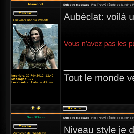
Miamicool
Sujet du message:
Re: Trouvé l'épée de la reine F
Aubéclat: voilà 
Chevalier Daedra immortel
Vous n’avez pas les pe
_____________
Tout le monde v
Inscrit le:
22 Fév 2012, 12:45
Messages:
177
Localisation:
Cabane d'Anise
SoulOfSorin
Sujet du message:
Re: Trouvé l'épée de la reine F
Niveau style je d
Archiviste de l'Académie