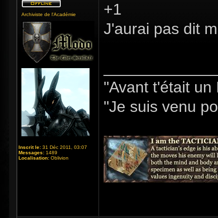
+1
Archiviste de l'Académie
J'aurai pas dit m
_____________
"Avant t'était u
"Je suis venu pou
Inscrit le:
31 Déc 2011, 03:07
Messages:
1489
Localisation:
Oblivion