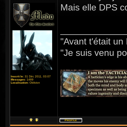
Mais elle DPS c
_____________
"Avant t'était u
"Je suis venu pou
Inscrit le:
31 Déc 2011, 03:07
Messages:
1489
Localisation:
Oblivion