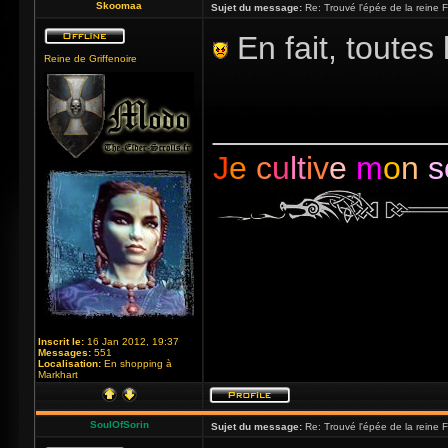
Skoomaa
Sujet du message:
Re: Trouvé l'épée de la reine F
En fait, toute
Reine de Griffenoire
_____________
J
e
c
u
lt
iv
e
m
o
n
s
Inscrit le:
16 Jan 2012, 19:37
Messages:
551
Localisation:
En shopping à
Markhart
SoulOfSorin
Sujet du message:
Re: Trouvé l'épée de la reine F