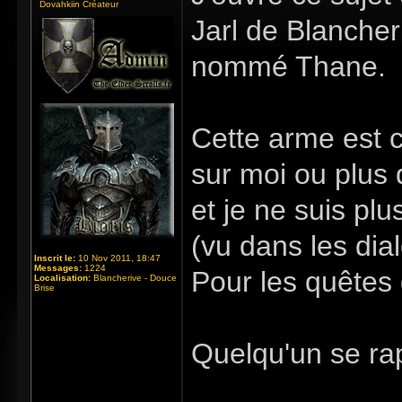
Dovahkiin Créateur
Jarl de Blancher
nommé Thane.
Cette arme est c
sur moi ou plus d
et je ne suis p
(vu dans les dia
Inscrit le:
10 Nov 2011, 18:47
Messages:
1224
Pour les quêtes 
Localisation:
Blancherive - Douce
Brise
Quelqu'un se ra