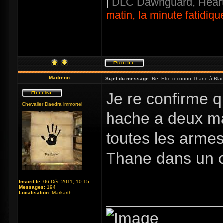
|
DLC Dawnguard, Heart
matin, la minute fatidiqu
Madrënn
Sujet du message:
Re: Etre reconnu Thane à Blan
Je re confirme q
Chevalier Daedra immortel
hache a deux ma
toutes les armes
Thane dans un c
Inscrit le:
06 Déc 2011, 10:15
Messages:
194
_____________
Localisation:
Markarth