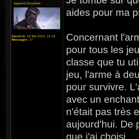
Je tombe sur qu
Apprenti Dovahkiin
aides pour ma p
Concernant l'arm
Inscrit le:
19 Mai 2013, 21:18
Messages:
17
pour tous les jeu
classe que tu ut
jeu, l'arme à d
pour survivre. L
avec un enchante
n'était pas très
aujourd'hui. De p
que j'ai choisi.