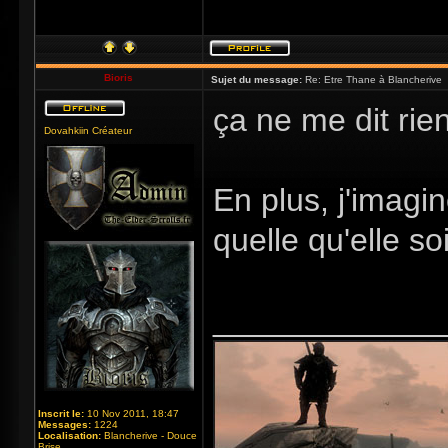
Bioris
Sujet du message:
Re: Etre Thane à Blancherive
ça ne me dit rien
Dovahkiin Créateur
En plus, j'imagin
quelle qu'elle soi
_____________
Inscrit le:
10 Nov 2011, 18:47
Messages:
1224
Localisation:
Blancherive - Douce
Brise