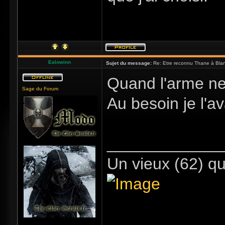
Ealowinn
Sujet du message:
Re: Etre reconnu Thane à Blan
Quand l'arme ne 
Sage du Forum
Au besoin je l'a
_____________
Un vieux (62) qu