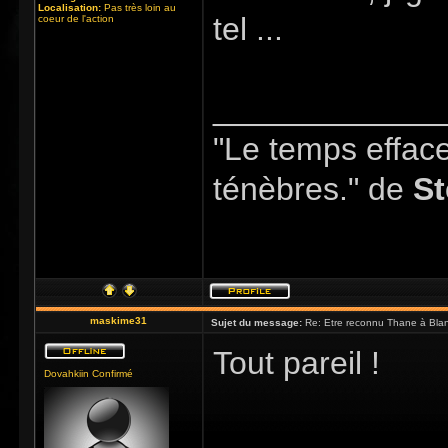
Localisation:
Pas très loin au
tel ...
coeur de l'action
_____________
"Le temps efface 
ténèbres." de
St
maskime31
Sujet du message:
Re: Etre reconnu Thane à Blan
Tout pareil !
Dovahkiin Confirmé