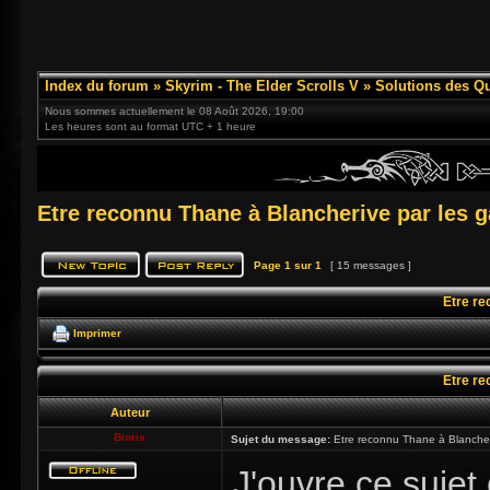
Index du forum
»
Skyrim - The Elder Scrolls V
»
Solutions des Q
Nous sommes actuellement le 08 Août 2026, 19:00
Les heures sont au format UTC + 1 heure
Etre reconnu Thane à Blancherive par les 
Page
1
sur
1
[ 15 messages ]
Etre re
Imprimer
Etre re
Auteur
Bioris
Sujet du message:
Etre reconnu Thane à Blancher
J'ouvre ce sujet