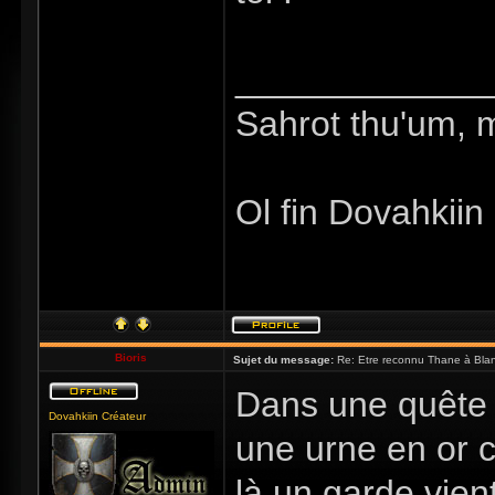
_____________
Sahrot thu'um, 
Ol fin Dovahkiin
Bioris
Sujet du message:
Re: Etre reconnu Thane à Blan
Dans une quête d
Dovahkiin Créateur
une urne en or 
là un garde vient