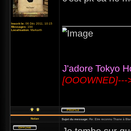
_____________
Inscrit le:
06 Déc 2011, 10:15
Messages:
194
Localisation:
Markarth
J'adore Tokyo Hot
[OOOWNED]---
Nolan
Sujet du message:
Re: Etre reconnu Thane à Blan