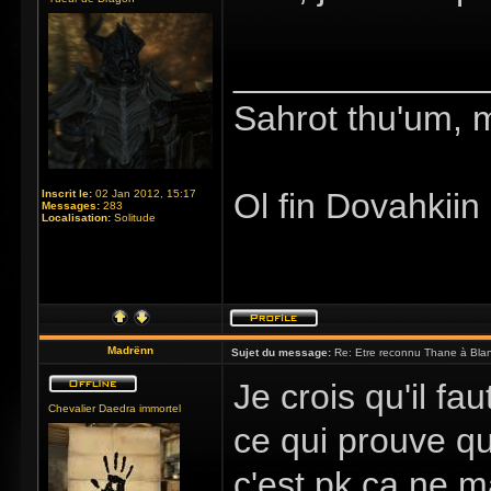
_____________
Sahrot thu'um, 
Ol fin Dovahkiin
Inscrit le:
02 Jan 2012, 15:17
Messages:
283
Localisation:
Solitude
Madrënn
Sujet du message:
Re: Etre reconnu Thane à Blan
Je crois qu'il fa
Chevalier Daedra immortel
ce qui prouve qu
c'est pk ca ne m