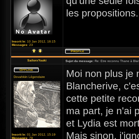
qu'une seule fois
les propositions.
Inscrit le:
10 Jan 2012, 16:15
Messages:
23
SailorxYuuki
Sujet du message:
Re: Etre reconnu Thane à Blan
Moi non plus je
Dovahkiin Légendaire
Blancherive, c'es
cette petite rec
ma part, je n'ai 
et Lydia est mo
Mais sinon, j'i
Inscrit le:
01 Jan 2012, 15:19
Messages:
79