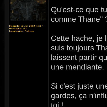
Qu'est-ce que tu
comme Thane" 
Inscrit le:
02 Jan 2012, 15:17
Messages:
283
Localisation:
Solitude
Cette hache, je 
suis toujours T
laissent partir 
une mendiante.
Si c'est juste u
gardes, ça n'inf
toi !