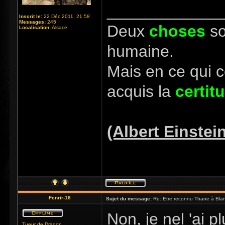
_____________
Inscrit le:
22 Déc 2011, 21:58
Messages:
245
Deux
choses
so
Localisation:
Alsace
humaine.
Mais en ce qui 
acquis la
certit
(Albert Einstei
Fenrir-18
Sujet du message:
Re: Etre reconnu Thane à Blan
Non, je nel 'ai p
Tueur de Dragon