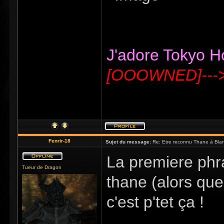
J'adore Tokyo Hot
[OOOWNED]---
Fenrir-18
Sujet du message:
Re: Etre reconnu Thane à Blan
La premiere phr
Tueur de Dragon
thane (alors que 
c'est p'tet ça !