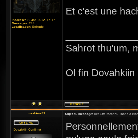
Et c'est une ha
Inscrit le:
02 Jan 2012, 15:17
Messages:
283
Localisation:
Solitude
_____________
Sahrot thu'um, 
Ol fin Dovahkiin
maskime31
Sujet du message:
Re: Etre reconnu Thane à Blan
Personnellement,
Dovahkiin Confirmé