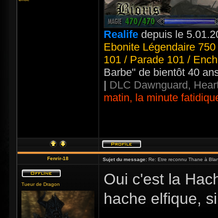
Realife
depuis le 5.01.2
Ebonite Légendaire 750 
101 / Parade 101 / Ench
Barbe" de bientôt 40 an
|
DLC Dawnguard, Heart
matin, la minute fatidiqu
Fenrir-18
Sujet du message:
Re: Etre reconnu Thane à Blan
Oui c'est la Hac
Tueur de Dragon
hache elfique, s