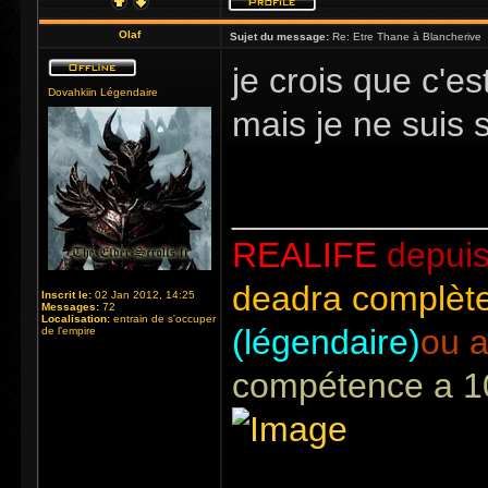
Olaf
Sujet du message:
Re: Etre Thane à Blancherive
je crois que c'e
Dovahkiin Légendaire
mais je ne suis 
_____________
REALIFE
depuis
deadra complète
Inscrit le:
02 Jan 2012, 14:25
Messages:
72
Localisation:
entrain de s'occuper
(légendaire)
ou a
de l'empire
compétence a 1