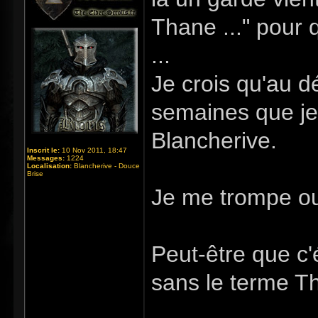
Thane ..." pour 
...
Je crois qu'au dé
semaines que je 
Blancherive.
Inscrit le:
10 Nov 2011, 18:47
Messages:
1224
Localisation:
Blancherive - Douce
Brise
Je me trompe o
Peut-être que c'
sans le terme T