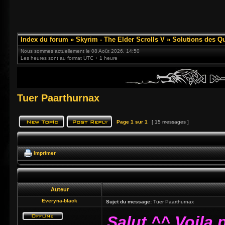
Index du forum
»
Skyrim - The Elder Scrolls V
»
Solutions des Q
Nous sommes actuellement le 08 Août 2026, 14:50
Les heures sont au format UTC + 1 heure
Tuer Paarthurnax
Page
1
sur
1
[ 15 messages ]
Imprimer
Auteur
Everyna-black
Sujet du message:
Tuer Paarthurnax
Salut ^^ Voila 