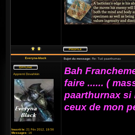
Everyna-black
Sujet du message:
Re: Tué paarthurnax
Bah Francheme
Apprenti Dovahkiin
faire ...... ( m
paarthurnax si
ceux de mon per
_____________
Inscrit le:
21 Fév 2012, 19:56
Messages:
16