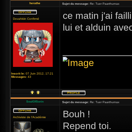
herathe
Sujet du message:
Re: Tuer Paarthurnax
ce matin j'ai fai
Dovahkiin Confirmé
lui et alduin av
_____________
Inscrit le:
07 Juin 2012, 17:21
Messages:
43
SoulOfSorin
Sujet du message:
Re: Tuer Paarthurnax
Bouh !
Archiviste de l'Académie
Repend toi.