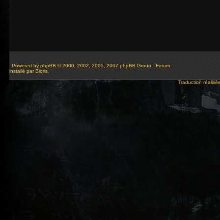
Powered by
phpBB
© 2000, 2002, 2005, 2007 phpBB Group - Forum
installé par Bioris.
Traduction réalisé