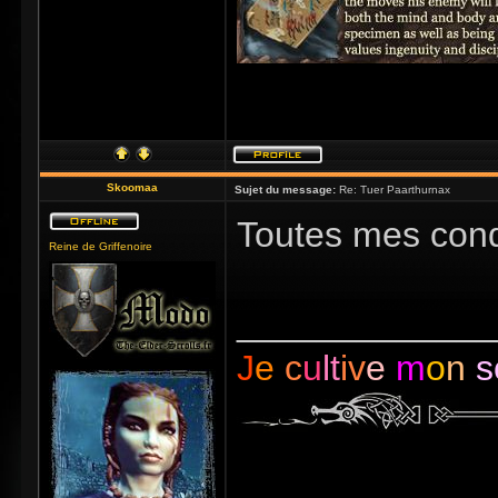
Skoomaa
Sujet du message:
Re: Tuer Paarthurnax
Toutes mes con
Reine de Griffenoire
_____________
J
e
c
u
lt
iv
e
m
o
n
s