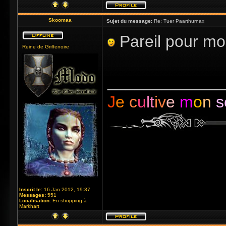
Skoomaa
Sujet du message:
Re: Tuer Paarthurnax
Pareil pour moi
Reine de Griffenoire
_____________
J
e
c
u
lt
iv
e
m
o
n
s
Inscrit le:
16 Jan 2012, 19:37
Messages:
551
Localisation:
En shopping à
Markhart