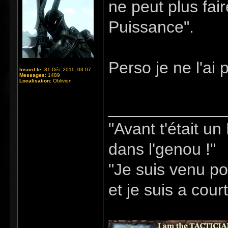
ne peut plus fai
Puissance".
Perso je ne l'ai 
Inscrit le:
31 Déc 2011, 03:07
Messages:
1489
Localisation:
Oblivion
_____________
"Avant t'était u
dans l'genou !"
"Je suis venu po
et je suis a cour