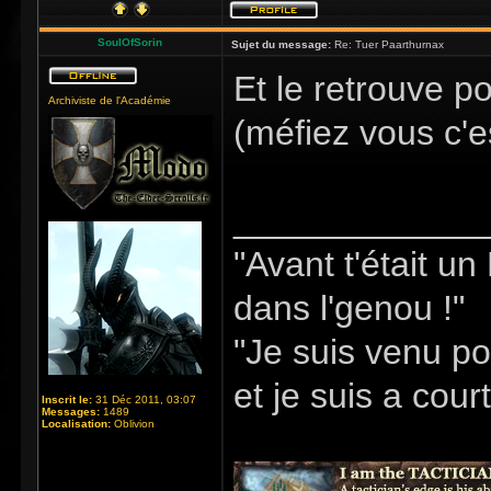
SoulOfSorin
Sujet du message:
Re: Tuer Paarthurnax
Et le retrouve p
Archiviste de l'Académie
(méfiez vous c'e
_____________
"Avant t'était u
dans l'genou !"
"Je suis venu po
et je suis a cour
Inscrit le:
31 Déc 2011, 03:07
Messages:
1489
Localisation:
Oblivion