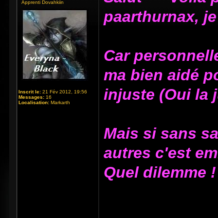
Apprenti Dovahkiin
paarthurnax, je
Car personnelle
ma bien aidé p
injuste (Oui la 
Inscrit le:
21 Fév 2012, 19:56
Messages:
16
Localisation:
Markarth
Mais si sans sa
autres c'est em
Quel dilemme !
_____________