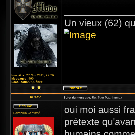
_____________
Un vieux (62) qu
Inscrit le:
27 Nov 2011, 22:26
Messages:
460
Localisation:
Québec
herathe
Sujet du message:
Re: Tuer Paarthurnax
oui moi aussi fr
Dovahkiin Confirmé
prétexte qu'avan
humains comme 