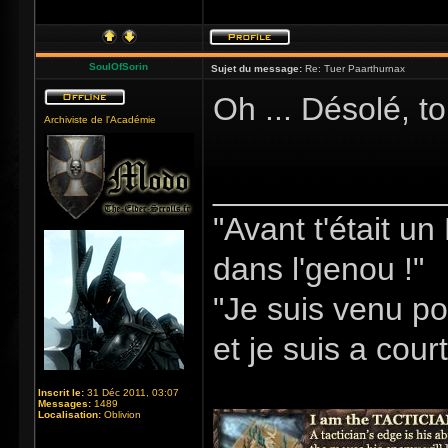
SoulOfSorin
Sujet du message:
Re: Tuer Paarthurnax
Oh ... Désolé, 
Archiviste de l'Académie
_____________
"Avant t'était u
dans l'genou !"
"Je suis venu po
et je suis a cour
Inscrit le:
31 Déc 2011, 03:07
Messages:
1489
Localisation:
Oblivion