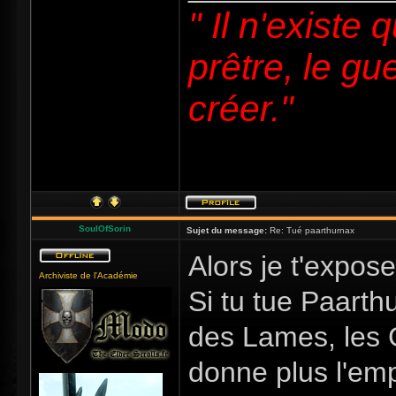
" Il n'existe 
prêtre, le gue
créer."
SoulOfSorin
Sujet du message:
Re: Tué paarthurnax
Alors je t'expose 
Archiviste de l'Académie
Si tu tue Paarth
des Lames, les G
donne plus l'em