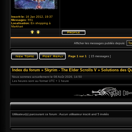
Inscrit le:
16 Jan 2012, 19:37
Messages:
551
Localisation:
En shopping à
Markhart
Afficher les messages publiés depuis:
Page
1
sur
1
[ 15 messages ]
Index du forum
»
Skyrim - The Elder Scrolls V
»
Solutions des Q
Nous sommes actuellement le 08 Août 2026, 14:50
Les heures sont au format UTC + 1 heure
Utilisateur(s) parcourant ce forum : Aucun utilisateur inscrit and 5 invités