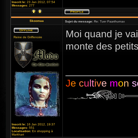
Inscrit le:
23 Jan 2012, 07:54
Messages:
277
Skoomaa
Sujet du message:
Re: Tuer Paarthurnax
Moi quand je vais
Reine de Griffenoire
monte des petit
_____________
J
e
c
u
lt
iv
e
m
o
n
s
Inscrit le:
16 Jan 2012, 19:37
Messages:
551
Localisation:
En shopping à
Markhart