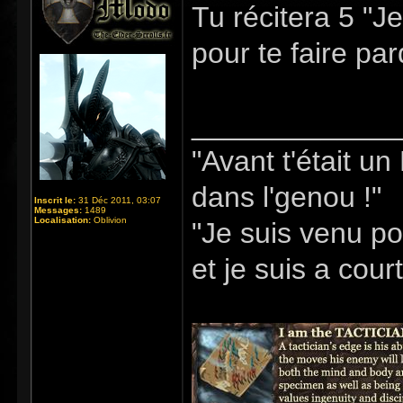
Tu récitera 5 "
pour te faire pa
_____________
"Avant t'était u
dans l'genou !"
Inscrit le:
31 Déc 2011, 03:07
Messages:
1489
Localisation:
Oblivion
"Je suis venu po
et je suis a cour