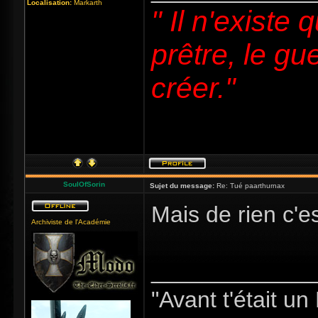
Localisation:
Markarth
" Il n'existe 
prêtre, le gue
créer."
SoulOfSorin
Sujet du message:
Re: Tué paarthurnax
Mais de rien c'es
Archiviste de l'Académie
_____________
"Avant t'était u