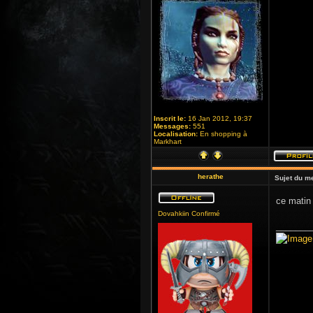
Inscrit le:
16 Jan 2012, 19:37
Messages:
551
Localisation:
En shopping à
Markhart
herathe
Sujet du m
ce matin 
Dovahkiin Confirmé
_______