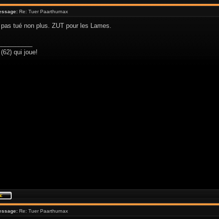
essage:
Re: Tuer Paarthurnax
i pas tué non plus. ZUT pour les Lames.
__________
(62) qui joue!
essage:
Re: Tuer Paarthurnax