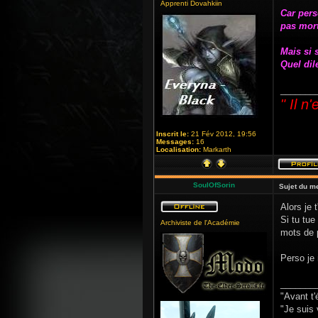
Apprenti Dovahkiin
Car pers
pas mort
Mais si 
Quel di
_______
" Il n
Inscrit le:
21 Fév 2012, 19:56
Messages:
16
Localisation:
Markarth
SoulOfSorin
Sujet du m
Alors je t
Si tu tue
Archiviste de l'Académie
mots de p
Perso je 
_______
"Avant t'
"Je suis 