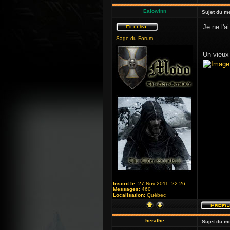
Ealowinn
Sujet du m
Je ne l'a
Sage du Forum
_______
Un vieux 
Inscrit le:
27 Nov 2011, 22:26
Messages:
460
Localisation:
Québec
herathe
Sujet du m