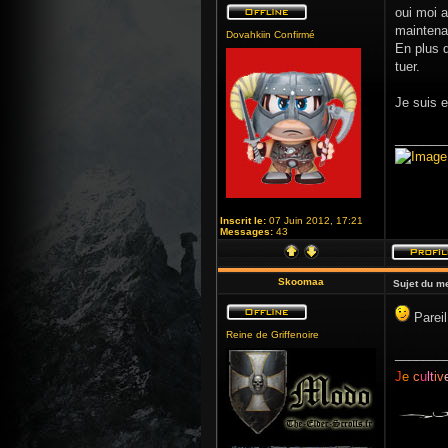
oui moi a
maintena
Dovahkiin Confirmé
En plus q
tuer.
Je suis e
_______
Inscrit le:
07 Juin 2012, 17:21
Messages:
43
Skoomaa
Sujet du m
Pareil
Reine de Griffenoire
_______
J
e
c
u
lt
iv