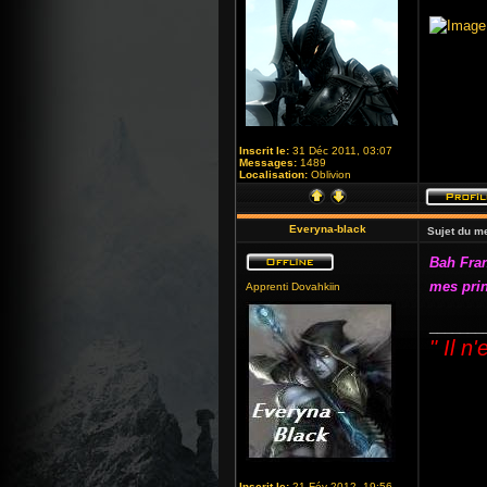
Inscrit le:
31 Déc 2011, 03:07
Messages:
1489
Localisation:
Oblivion
Everyna-black
Sujet du m
Bah Fran
mes prin
Apprenti Dovahkiin
_______
" Il n
Inscrit le:
21 Fév 2012, 19:56