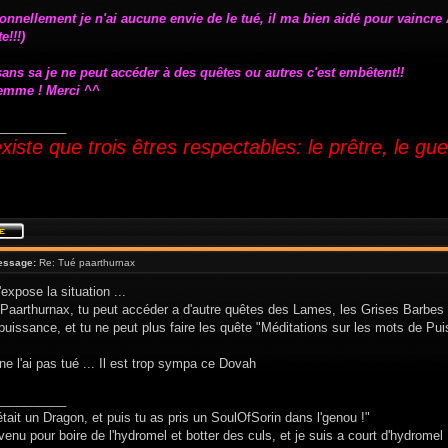
onnellement je n'ai aucune envie de le tué, il ma bien aidé pour vaincre A
e!!!)
sans sa je ne peut accéder à des quêtes ou autres c'est embêtent!!
lemme ! Merci ^^
__________
'existe que trois êtres respectables: le prêtre, le gue
essage:
Re: Tué paarthurnax
'expose la situation ...
 Paarthurnax, tu peut accéder a d'autre quêtes des Lames, les Grises Barbes 
uissance, et tu ne peut plus faire les quête "Méditations sur les mots de Pu
ne l'ai pas tué ... Il est trop sympa ce Dovah
__________
était un Dragon, et puis tu as pris un SoulOfSorin dans l'genou !"
venu pour boire de l'hydromel et botter des culs, et je suis a court d'hydromel 