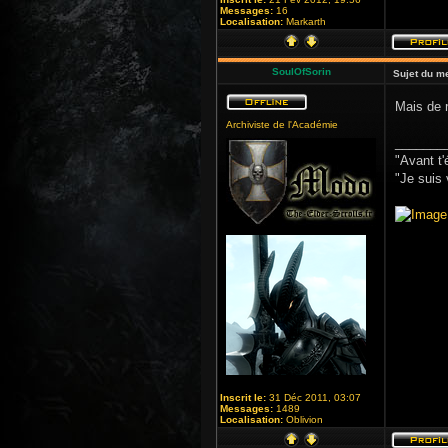
Messages:
16
Localisation:
Markarth
SoulOfSorin
Sujet du m
Mais de r
Archiviste de l'Académie
_______
"Avant t'
"Je suis 
Inscrit le:
31 Déc 2011, 03:07
Messages:
1489
Localisation:
Oblivion