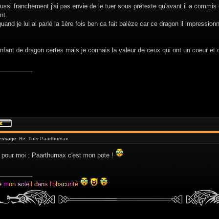
ussi franchement j'ai pas envie de le tuer sous prétexte qu'avant il a commi
nt.
uand je lui ai parlé la 1ère fois ben ca fait balèze car ce dragon il impressi
nfant de dragon certes mais je connais la valeur de ceux qui ont un coeur et d
__________
essage:
Re: Tuer Paarthurnax
 pour moi : Paarthurnax c'est mon pote !
__________
e
m
o
n
so
le
il
d
a
n
s
l'o
b
s
c
u
ri
té