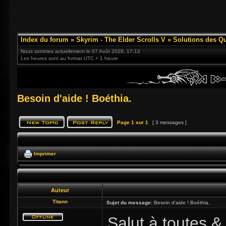
Index du forum
»
Skyrim - The Elder Scrolls V
»
Solutions des Q
Nous sommes actuellement le 07 Août 2026, 17:12
Les heures sont au format UTC + 1 heure
Besoin d'aide ! Boéthia.
Page
1
sur
1
[ 3 messages ]
Imprimer
Auteur
Titann
Sujet du message:
Besoin d'aide ! Boéthia.
Salut à toutes &