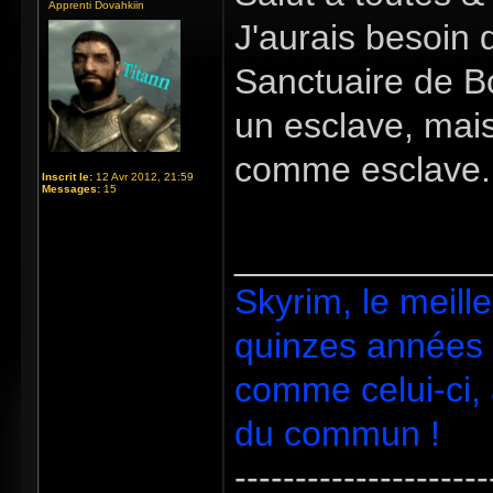
Apprenti Dovahkiin
J'aurais besoin d
Sanctuaire de Bo
un esclave, mais 
comme esclave.. 
Inscrit le:
12 Avr 2012, 21:59
Messages:
15
_____________
Skyrim, le meill
quinzes années d
comme celui-ci,
du commun !
---------------------