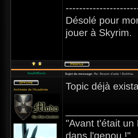
---------------------
Désolé pour mon
jouer à Skyrim.
SoulOfSorin
Sujet du message:
Re: Besoin d'aide ! Boéthia.
Topic déjà exista
Archiviste de l'Académie
_____________
"Avant t'était u
dans l'genou !"