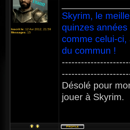
_____________
Skyrim, le meill
quinzes années d
Inscrit le:
12 Avr 2012, 21:59
Messages:
15
comme celui-ci,
du commun !
---------------------
---------------------
Désolé pour mon
jouer à Skyrim.