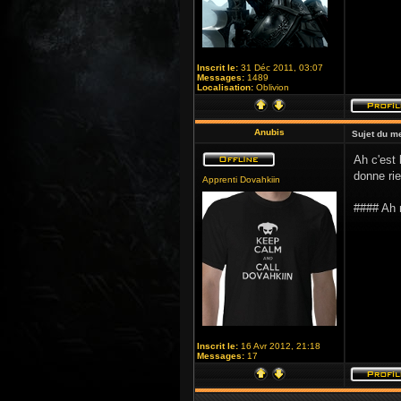
Inscrit le:
31 Déc 2011, 03:07
Messages:
1489
Localisation:
Oblivion
Anubis
Sujet du m
Ah c'est 
donne rie
Apprenti Dovahkiin
#### Ah n
Inscrit le:
16 Avr 2012, 21:18
Messages:
17