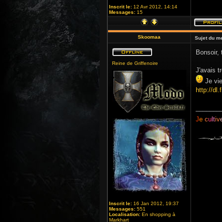
Inscrit le:
12 Avr 2012, 14:14
Messages:
15
Skoomaa
Sujet du m
Bonsoir, 
Reine de Griffenoire
J'avais t
Je vie
http://d
_______
J
e
c
u
lt
iv
Inscrit le:
16 Jan 2012, 19:37
Messages:
551
Localisation:
En shopping à
Markhart