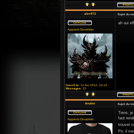
alex972
Sujet du m
ah oui ef
Apprenti Dovahkiin
Inscrit le:
12 Avr 2012, 14:14
Messages:
15
Anubis
Sujet du m
Tiens, je
faut rend
Apprenti Dovahkiin
trouver c
Ps; il me