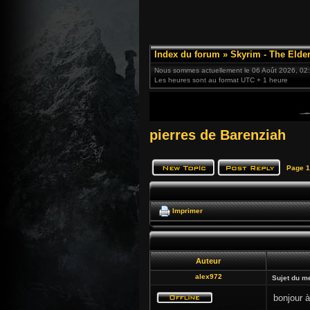
Index du forum
»
Skyrim - The Elder
Nous sommes actuellement le 06 Août 2026, 02
Les heures sont au format UTC + 1 heure
pierres de Barenziah
Page
1
Imprimer
Auteur
alex972
Sujet du m
bonjour à