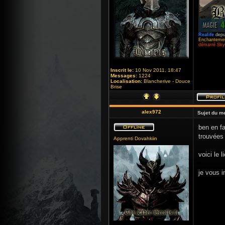
Realife
depu
Enchantemen
démarré Skyr
Inscrit le:
10 Nov 2011, 18:47
Messages:
1224
Localisation:
Blancherive - Douce
Brise
alex972
Sujet du m
ben en fa
trouvées
Apprenti Dovahkiin
voici le l
je vous i