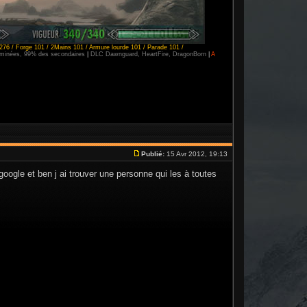
276 / Forge 101 / 2Mains 101 / Armure lourde 101 / Parade 101 /
erminées, 99% des secondaires
|
DLC Dawnguard, HeartFire, DragonBorn
|
A
Publié:
15 Avr 2012, 19:13
 google et ben j ai trouver une personne qui les à toutes