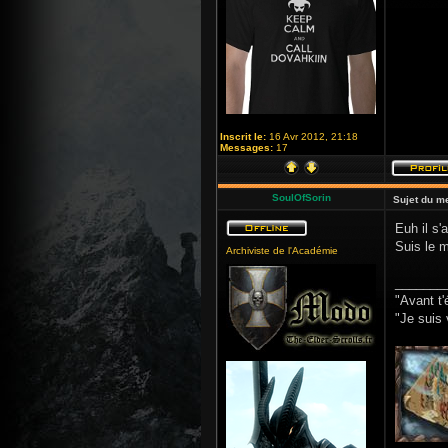
Inscrit le:
16 Avr 2012, 21:18
Messages:
17
SoulOfSorin
Sujet du m
Euh il s'
Suis le m
Archiviste de l'Académie
_______
"Avant t'
"Je suis 