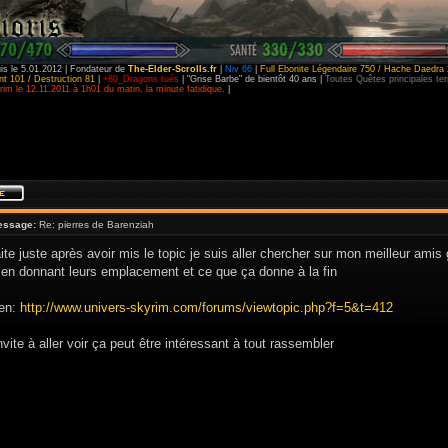
is le 5.01.2012 | Fondateur de
The-Elder-Scrolls.fr
|
Niv 66
|
Full Ebonite Légendaire 750 / Hache Daedra 
t 101 / Destruction 81
|
+80_Dragons tués
| "Grise Barbe" de bientôt 40 ans |
Toutes Quêtes principales t
im le 12.11.2011 à 1h01 du matin, la minute fatidique.
|
essage:
Re: pierres de Barenziah
ite juste après avoir mis le topic je suis aller chercher sur mon meilleur amis
 en donnant leurs emplacement et ce que ça donne à la fin
ien:
http://www.univers-skyrim.com/forums/viewtopic.php?f=5&t=412
nvite à aller voir ça peut être intéressant à tout rassembler