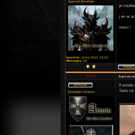
Apprenti Dovahkiin
je voudra
j en ai a
merci !
Inscrit le:
12 Avr 2012, 14:14
Messages:
15
Bioris
Sujet du m
Il exist
Sans ce M
Dovahkiin Créateur
_______