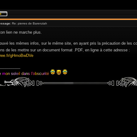
essage:
Re: pierres de Barenziah
ton lien ne marche plus.
rouvé les mêmes infos, sur le même site, en ayant pris la précaution de les cop
ns de les mettre sur un document format .PDF, en ligne à cette adresse :
l.free.fr/gHmoBwDVe
__________
e
m
o
n
so
le
il
d
a
n
s
l'o
b
s
c
u
ri
té