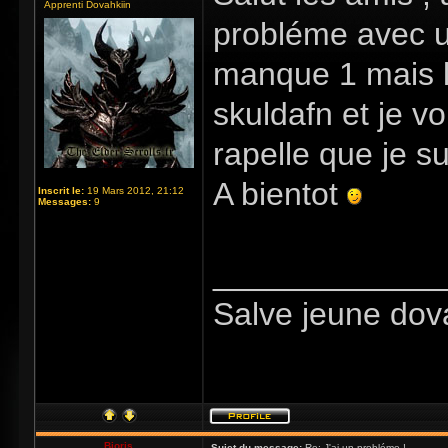
Apprenti Dovahkiin
probléme avec u
manque 1 mais l
skuldafn et je v
rapelle que je s
A bientot
Inscrit le:
19 Mars 2012, 21:12
Messages:
9
_____________
Salve jeune do
Bioris
Sujet du message:
Re: J'ai un probléme !