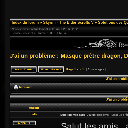
Index du forum
»
Skyrim - The Elder Scrolls V
»
Solutions des Q
Nous sommes actuellement le 06 Août 2026, 11:11
Les heures sont au format UTC + 1 heure
J'ai un problème : Masque prêtre dragon, 
Page
1
sur
1
[ 2 messages ]
J'ai un probl
Imprimer
J'ai un probl
Auteur
oulta
Sujet du message:
J'ai un problème : Masque prê
Salut les amis , 