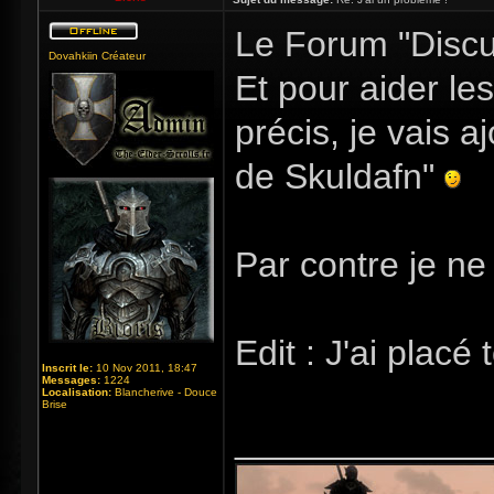
Le Forum "Discut
Dovahkiin Créateur
Et pour aider les 
précis, je vais 
de Skuldafn"
Par contre je ne 
Edit : J'ai plac
Inscrit le:
10 Nov 2011, 18:47
Messages:
1224
Localisation:
Blancherive - Douce
Brise
_____________