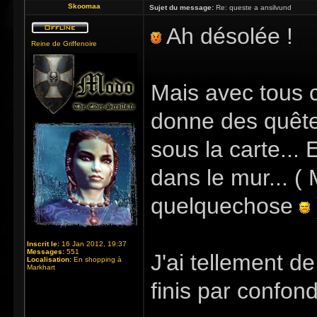
Skoomaa
Sujet du message:
Re: queste a ansilvund
Ah désolée !
Reine de Griffenoire
Mais avec tous c
donne des quête
sous la carte...
dans le mur... 
quelquechose
Inscrit le:
16 Jan 2012, 19:37
Messages:
551
J'ai tellement d
Localisation:
En shopping à
Markhart
finis par confon