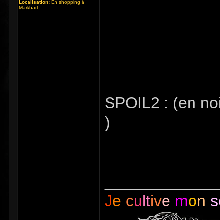
En lisant ces stè
Localisation:
En shopping à
Markhart
donnent les bons
tournants, et le
Il y aura souven
SPOIL2 : (en noir
)
Oiseau-Serpent
_____________
J
e
c
u
lt
iv
e
m
o
n
s