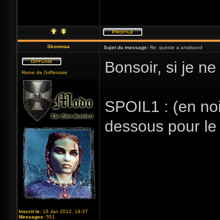
Skoomaa
Sujet du message:
Re: queste a ansilvund
Bonsoir, si je n
Reine de Griffenoire
SPOIL1 : (en noir
dessous pour le l
C'est une salle o
tout autour ou e
(par des herbes,
effondrées, ou u
Inscrit le:
16 Jan 2012, 19:37
Messages:
551