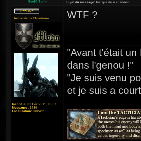
SoulOfSorin
Sujet du message:
Re: queste a ansilvund
WTF ?
Archiviste de l'Académie
_____________
"Avant t'était u
dans l'genou !"
"Je suis venu po
et je suis a cour
Inscrit le:
31 Déc 2011, 03:07
Messages:
1489
Localisation:
Oblivion