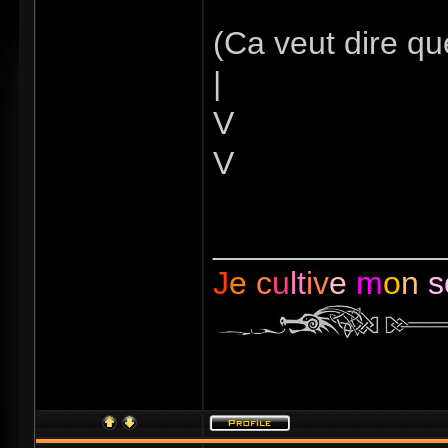
(Ca veut dire qu
|
V
V
_____________
J
e
c
u
lt
iv
e
m
o
n
s