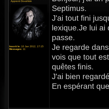
Apprenti Dovahkiin
Septimus.
J'ai tout fini ju
lexique.Je lui ai
passe.
Je regarde dans 
Inscrit le:
10 Jan 2012, 17:15
Messages:
11
vois que tout es
quêtes finis.
J'ai bien regard
En espérant que