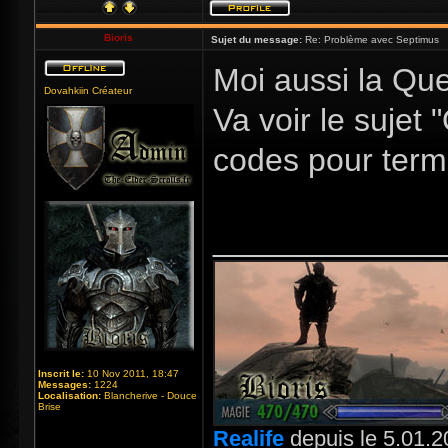
Bioris
Sujet du message:
Re: Problème avec Septimus
Moi aussi la Quet
Dovahkiin Créateur
Va voir le sujet 
codes pour term
_____________
Inscrit le:
10 Nov 2011, 18:47
Messages:
1224
Localisation:
Blancherive - Douce
Brise
Realife
depuis le 5.01.2