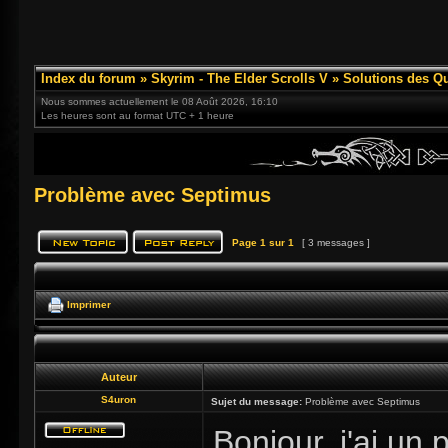
Index du forum
»
Skyrim - The Elder Scrolls V
»
Solutions des Q
Nous sommes actuellement le 08 Août 2026, 16:10
Les heures sont au format UTC + 1 heure
Problème avec Septimus
Page
1
sur
1
[ 3 messages ]
Imprimer
Auteur
S4uron
Sujet du message:
Problème avec Septimus
Bonjour, j'ai un