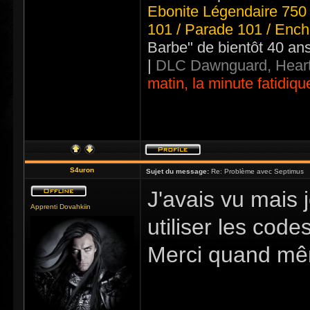
Ebonite Légendaire 750 
101 / Parade 101 / Ench
Barbe" de bientôt 40 an
|
DLC Dawnguard, Heart
matin, la minute fatidiqu
S4uron
Sujet du message:
Re: Problème avec Septimus
J'avais vu mais
Apprenti Dovahkiin
utiliser les codes
Merci quand mêm