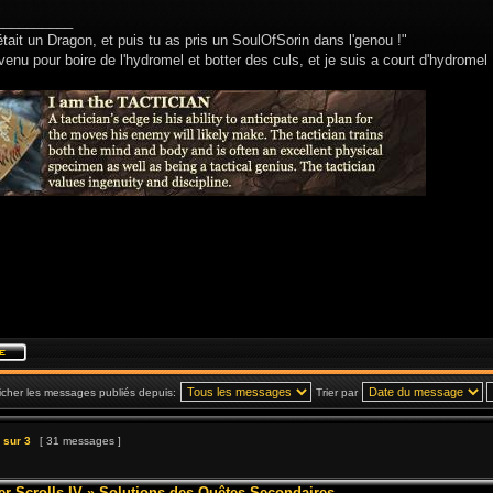
__________
était un Dragon, et puis tu as pris un SoulOfSorin dans l'genou !"
venu pour boire de l'hydromel et botter des culs, et je suis a court d'hydromel 
icher les messages publiés depuis:
Trier par
sur
3
[ 31 messages ]
er Scrolls IV
»
Solutions des Quêtes Secondaires