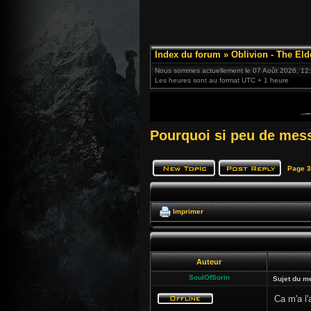
Index du forum
»
Oblivion - The Eld
Nous sommes actuellement le 07 Août 2026, 12
Les heures sont au format UTC + 1 heure
Pourquoi si peu de mes
Page
3
Imprimer
Auteur
SoulOfSorin
Sujet du m
Ca m'a l'