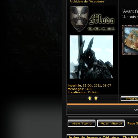
Archiviste de l'Académie
_______
"Avant t'
"Je suis 
Inscrit le:
31 Déc 2011, 03:07
Messages:
1489
Localisation:
Oblivion
Aff
Page
3
Index du forum
»
Oblivion - The Eld