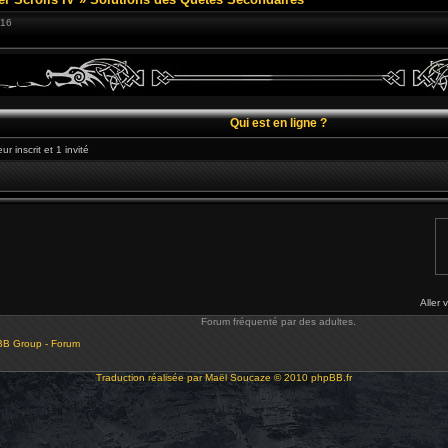
:16
Qui est en ligne ?
r inscrit et 1 invité
Aller 
Forum fréquenté par des adultes.
BB Group - Forum
Traduction réalisée par
Maël Soucaze
© 2010
phpBB.fr