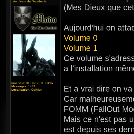
Archiviste de l'Académie
(Mes Dieux que cett
Aujourd'hui on att
Volume 0
Volume 1
Ce volume s'adresse
a l’installation mê
Inscrit le:
31 Déc 2011, 03:07
Et a vrai dire on 
Messages:
1489
Localisation:
Oblivion
Car malheureusemen
FOMM (FallOut Mod
Mais ce n'est pas u
est depuis ses dern