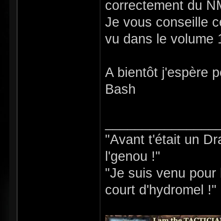
correctement du 
Je vous conseille c
vu dans le volume 
A bientôt j'espère 
Bash
_______________
"Avant t'était un D
l'genou !"
"Je suis venu pour b
court d'hydromel !"