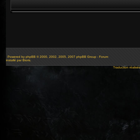
Powered by
phpBB
© 2000, 2002, 2005, 2007 phpBB Group - Forum
installé par Bioris.
Traduction réalisé