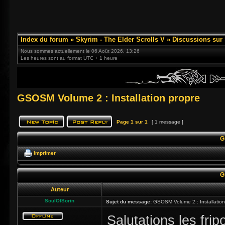
Index du forum
»
Skyrim - The Elder Scrolls V
»
Discussions sur
Nous sommes actuellement le 06 Août 2026, 13:26
Les heures sont au format UTC + 1 heure
GSOSM Volume 2 : Installation propre
Page
1
sur
1
[ 1 message ]
G
Imprimer
G
Auteur
SoulOfSorin
Sujet du message:
GSOSM Volume 2 : Installation
Salutations les frip