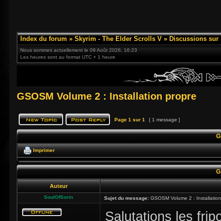
Index du forum
»
Skyrim - The Elder Scrolls V
»
Discussions sur
Nous sommes actuellement le 09 Août 2026, 16:23
Les heures sont au format UTC + 1 heure
GSOSM Volume 2 : Installation propre
Page
1
sur
1
[ 1 message ]
G
Imprimer
G
Auteur
SoulOfSorin
Sujet du message:
GSOSM Volume 2 : Installation
Salutations les frip