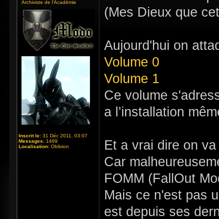
Archiviste de l'Académie
(Mes Dieux que cett
Aujourd'hui on att
Volume 0
Volume 1
Ce volume s'adresse
a l’installation mê
Inscrit le:
31 Déc 2011, 03:07
Et a vrai dire on 
Messages:
1489
Localisation:
Oblivion
Car malheureusemen
FOMM (FallOut Mod
Mais ce n'est pas u
est depuis ses dern