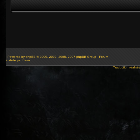
Powered by
phpBB
© 2000, 2002, 2005, 2007 phpBB Group - Forum
installé par Bioris.
Traduction réalisé