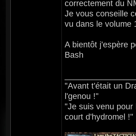
correctement du 
Je vous conseille c
vu dans le volume 
A bientôt j'espère 
Bash
_______________
"Avant t'était un D
l'genou !"
"Je suis venu pour b
court d'hydromel !"