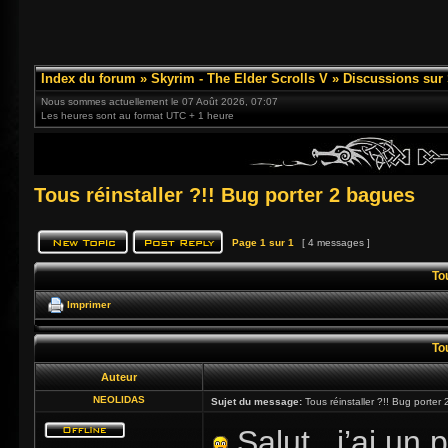
Index du forum
»
Skyrim - The Elder Scrolls V
»
Discussions sur
Nous sommes actuellement le 07 Août 2026, 07:07
Les heures sont au format UTC + 1 heure
Tous réinstaller ?!! Bug porter 2 bagues
Page
1
sur
1
[ 4 messages ]
To
Imprimer
To
Auteur
NEOLIDAS
Sujet du message:
Tous réinstaller ?!! Bug porter
Salut , j’ai un