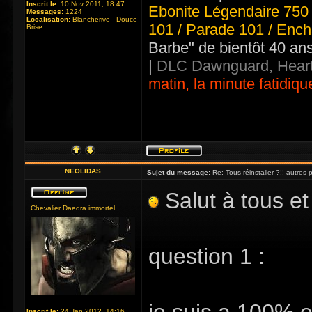
Inscrit le:
10 Nov 2011, 18:47
Ebonite Légendaire 750 
Messages:
1224
Localisation:
Blancherive - Douce
101 / Parade 101 / Ench
Brise
Barbe" de bientôt 40 an
|
DLC Dawnguard, Heart
matin, la minute fatidiqu
NEOLIDAS
Sujet du message:
Re: Tous réinstaller ?!! autres 
Salut à tous et 
Chevalier Daedra immortel
question 1 :
Inscrit le:
24 Jan 2012, 14:16