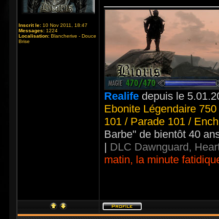
Inscrit le:
10 Nov 2011, 18:47
Messages:
1224
Localisation:
Blancherive - Douce
Brise
Realife
depuis le 5.01.2
Ebonite Légendaire 750 
101 / Parade 101 / Ench
Barbe" de bientôt 40 an
|
DLC Dawnguard, Heart
matin, la minute fatidiqu