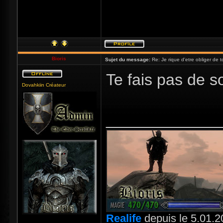
Bioris
Sujet du message:
Re: Je rique d'etre obliger de tou
Te fais pas de s
Dovahkiin Créateur
_____________
Realife
depuis le 5.01.2