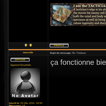
neecride
Sujet du message:
Re: Falskaar
ça fonctionne bi
Apprenti Dovahkiin
Inscrit le:
03 Déc 2011, 19:50
Messages:
19