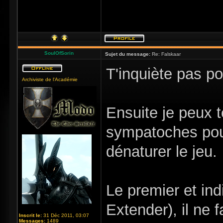
SoulOfSorin
Sujet du message:
Re: Falskaar
T'inquiète pas po
Archiviste de l'Académie
Ensuite je peux t
sympatoches pour 
dénaturer le jeu.
Le premier et in
Extender), il ne 
Inscrit le:
31 Déc 2011, 03:07
Messages:
1489