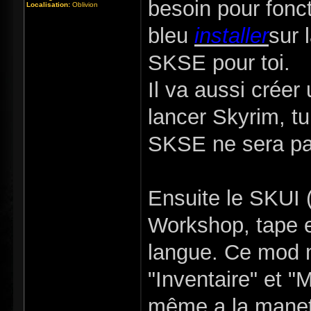
besoin pour fonct
Localisation:
Oblivion
bleu
installer
sur 
SKSE pour toi.
Il va aussi crée
lancer Skyrim, tu
SKSE ne sera pa
Ensuite le SKUI 
Workshop, tape e
langue. Ce mod m
"Inventaire" et "
même a la manett