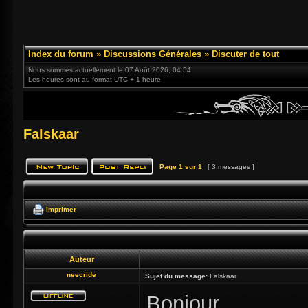
Index du forum
»
Discussions Générales
»
Discuter de tout
Nous sommes actuellement le 07 Août 2026, 04:54
Les heures sont au format UTC + 1 heure
Falskaar
Page
1
sur
1
[ 3 messages ]
Imprimer
Auteur
neecride
Sujet du message:
Falskaar
Bonjour,