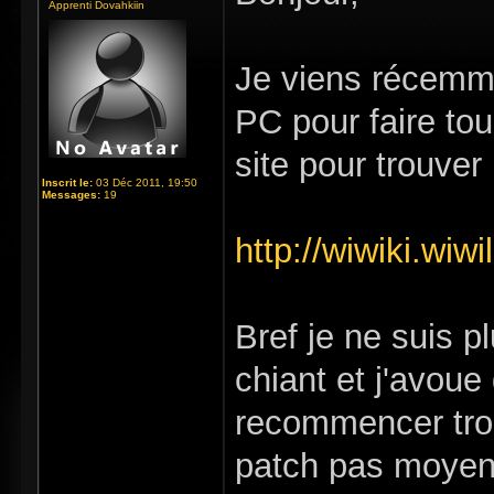
Apprenti Dovahkiin
Je viens récemme
PC pour faire tou
site pour trouver 
Inscrit le:
03 Déc 2011, 19:50
Messages:
19
http://wiwiki.wiw
Bref je ne suis 
chiant et j'avoue
recommencer troi
patch pas moyen 