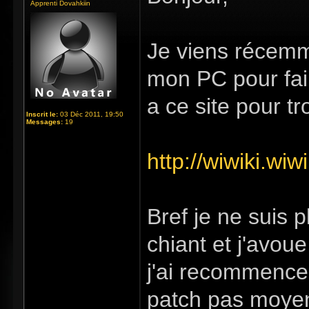
Apprenti Dovahkiin
Je viens récemme
mon PC pour fair
a ce site pour tr
Inscrit le:
03 Déc 2011, 19:50
Messages:
19
http://wiwiki.wi
Bref je ne suis 
chiant et j'avou
j'ai recommencer
patch pas moyen