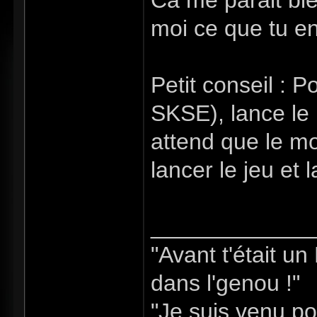
Ca me parait bi
moi ce que tu e
Petit conseil : P
SKSE), lance le
attend que le mo
lancer le jeu et
_____________
"Avant t'était u
dans l'genou !"
"Je suis venu po