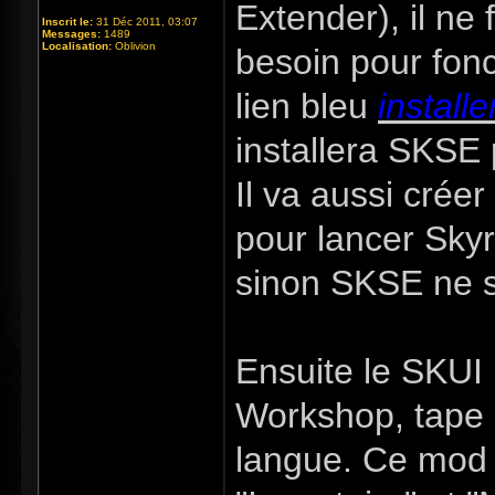
Extender), il ne 
Inscrit le:
31 Déc 2011, 03:07
Messages:
1489
Localisation:
Oblivion
besoin pour fonc
lien bleu
installe
installera SKSE 
Il va aussi crée
pour lancer Skyr
sinon SKSE ne s
Ensuite le SKUI 
Workshop, tape 
langue. Ce mod 