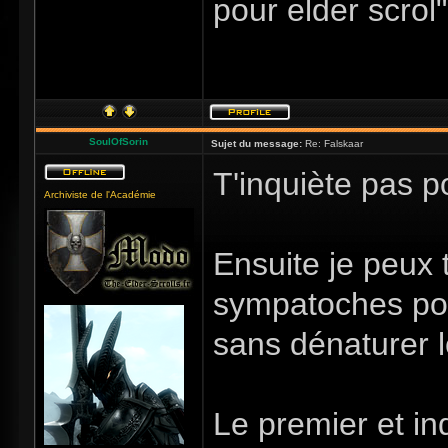
pour elder scrol"
SoulOfSorin
Sujet du message:
Re: Falskaar
T'inquiète pas po
Archiviste de l'Académie
Ensuite je peux 
sympatoches pour
sans dénaturer l
Le premier et i