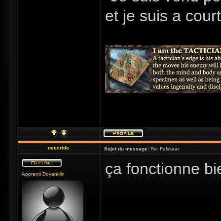
et je suis a cour
neecride
Sujet du message:
Re: Falskaar
ça fonctionne b
Apprenti Dovahkiin