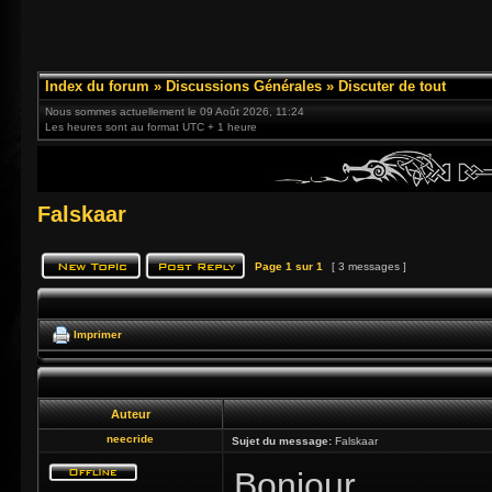
Index du forum
»
Discussions Générales
»
Discuter de tout
Nous sommes actuellement le 09 Août 2026, 11:24
Les heures sont au format UTC + 1 heure
Falskaar
Page
1
sur
1
[ 3 messages ]
Imprimer
Auteur
neecride
Sujet du message:
Falskaar
Bonjour,