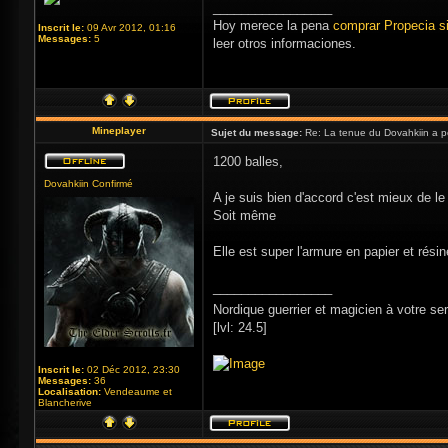
_________________
Hoy merece la pena
comprar Propecia si
Inscrit le:
09 Avr 2012, 01:16
Messages:
5
leer otros informaciones.
Mineplayer
Sujet du message:
Re: La tenue du Dovahkiin a po
1200 balles,
Dovahkiin Confirmé
A je suis bien d'accord c'est mieux de le 
Soit même
Elle est super l'armure en papier et rési
_________________
Nordique guerrier et magicien à votre se
[lvl: 24.5]
Inscrit le:
02 Déc 2012, 23:30
Messages:
36
Localisation:
Vendeaume et
Blancherive