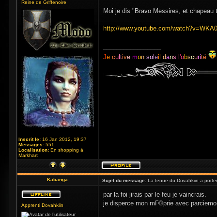
Reine de Griffenoire
Moi je dis "Bravo Messires, et chapeau t
http://www.youtube.com/watch?v=WK
_________________
J
e
c
u
lt
iv
e
m
o
n
so
le
il
d
a
n
s
l'o
b
s
c
u
ri
té
Inscrit le:
16 Jan 2012, 19:37
Messages:
551
Localisation:
En shopping à
Markhart
Kabanga
Sujet du message:
La tenue du Dovahkiin a porte
par la foi jirais par le feu je vaincrais.
je disperce mon mГ©prie avec parciemon
Apprenti Dovahkiin