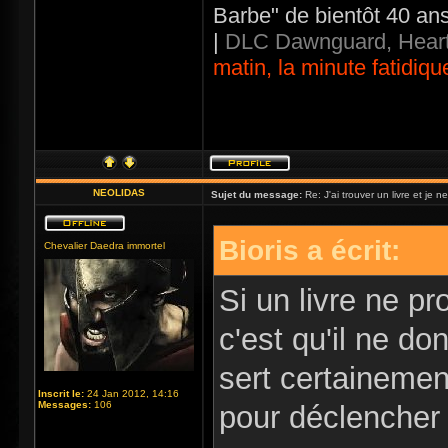
Barbe" de bientôt 40 an
|
DLC Dawnguard, Heart
matin, la minute fatidiqu
NEOLIDAS
Sujet du message:
Re: J'ai trouver un livre et je ne
Bioris a écrit:
Chevalier Daedra immortel
Si un livre ne pro
c'est qu'il ne d
sert certaineme
Inscrit le:
24 Jan 2012, 14:16
Messages:
106
pour déclencher l