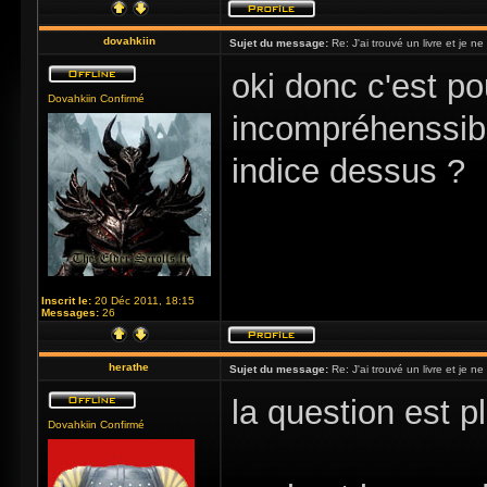
dovahkiin
Sujet du message:
Re: J'ai trouvé un livre et je ne 
oki donc c'est po
Dovahkiin Confirmé
incompréhenssibl
indice dessus ?
Inscrit le:
20 Déc 2011, 18:15
Messages:
26
herathe
Sujet du message:
Re: J'ai trouvé un livre et je ne 
la question est pl
Dovahkiin Confirmé