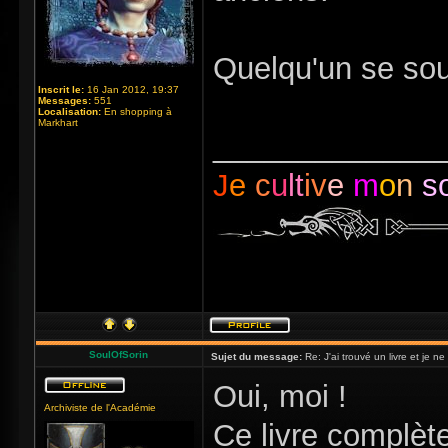
Quelqu'un se souv
Inscrit le:
16 Jan 2012, 19:37
Messages:
551
Localisation:
En shopping à
Markhart
_____________
J
e
c
u
lt
iv
e
m
o
n
s
SoulOfSorin
Sujet du message:
Re: J'ai trouvé un livre et je ne 
Oui, moi !
Archiviste de l'Académie
Ce livre complète