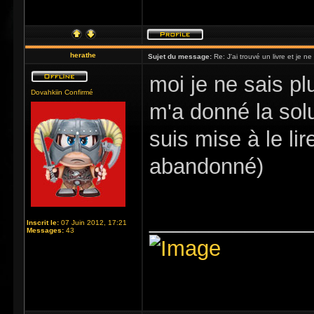
herathe
Sujet du message:
Re: J'ai trouvé un livre et je ne 
moi je ne sais pl
Dovahkiin Confirmé
m'a donné la sol
suis mise à le lir
abandonné)
_____________
Inscrit le:
07 Juin 2012, 17:21
Messages:
43