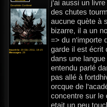
j'ai aussi un livr
Dovahkiin Confirmé
des chutes tourme
aucune quète à s
bizarre, il a un 
=> du n'importe q
garde il est écri
Inscrit le:
20 Déc 2011, 18:15
Messages:
26
dans une langue 
entendu parlé dan
pas allé à fortdhi
orcque de l'acad
concentre sur le
etait un peu touc