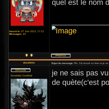
quel est le nom 
_____________
Inscrit le:
07 Juin 2012, 17:21
Messages:
43
dovahkiin
Sujet du message:
Re: J'ai trouvé un livre et je ne 
je ne sais pas vu 
Dovahkiin Confirmé
de quète(c'est po