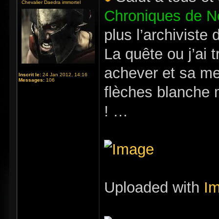
Chevalier Daedra immortel
Chroniques de N
plus l’archiviste 
La quête ou j’ai t
achever et sa me
Inscrit le:
24 Jan 2012, 14:16
Messages:
106
flèches blanche m
! …
Uploaded with
I