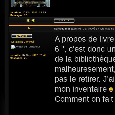
Inscrit le:
20 Déc 2011, 18:15
Messages:
26
Tern
Sujet du message:
Re: J'ai trouvé un livre et je ne 
A propos de livre,
Dovahkiin Confirmé
6 ", c'est donc u
Inscrit le:
07 Sep 2012, 21:46
de la bibliothèqu
Messages:
22
malheuresement, j
pas le retirer. J
mon inventaire
Comment on fait