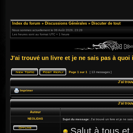
Index du forum
»
Discussions Générales
»
Discuter de tout
Nous sommes actuellement le 06 Août 2026, 23:28
Les heures sont au format UTC + 1 heure
J'ai trouvé un livre et je ne sais pas à quoi il
Page
1
sur
1
[ 13 messages ]
J'ai trouv
Imprimer
J'ai trouv
Auteur
NEOLIDAS
Sujet du message:
J'ai trouvé un livre et je ne sais 
Salut à tous et à