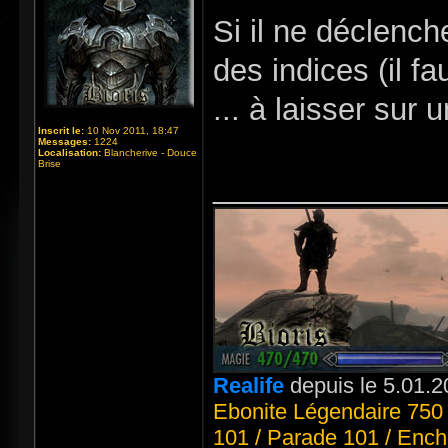
Si il ne déclench
des indices (il fau
... à laisser sur
Inscrit le:
10 Nov 2011, 18:47
Messages:
1224
Localisation:
Blancherive - Douce
Brise
_____________
Realife
depuis le 5.01.2
Ebonite Légendaire 750 
101 / Parade 101 / Ench