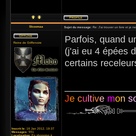
Skoomaa
Sujet du message:
Re: J'ai trouver un livre et je ne
Parfois, quand un
Reine de Griffenoire
(j'ai eu 4 épées 
certains receleur
_____________
J
e
c
u
lt
iv
e
m
o
n
s
Inscrit le:
16 Jan 2012, 19:37
Messages:
551
Localisation:
En shopping à