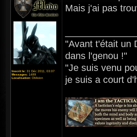
Mais j'ai pas tro
_____________
"Avant t'était un
dans l'genou !"
"Je suis venu pou
Inscrit le:
31 Déc 2011, 03:07
Messages:
1489
je suis a court d
Localisation:
Oblivion