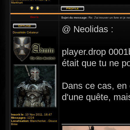
Markhart
Bioris
Sujet du message:
Re: J'ai trouver un livre et je ne
@ Neolidas :
Dovahkiin Créateur
player.drop 000
était que tu ne p
Dans ce cas, en g
d'une quête, mai
Inscrit le:
10 Nov 2011, 18:47
_____________
Messages:
1224
Localisation:
Blancherive - Douce
Brise