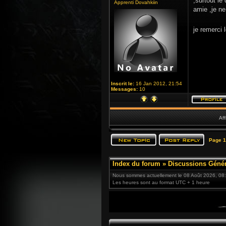
,surtout le
Apprenti Dovahkiin
amie ,je n
je remerci
Inscrit le:
16 Jan 2012, 21:54
Messages:
10
Aff
Page
1
Index du forum
»
Discussions Génér
Nous sommes actuellement le 08 Août 2026, 08
Les heures sont au format UTC + 1 heure