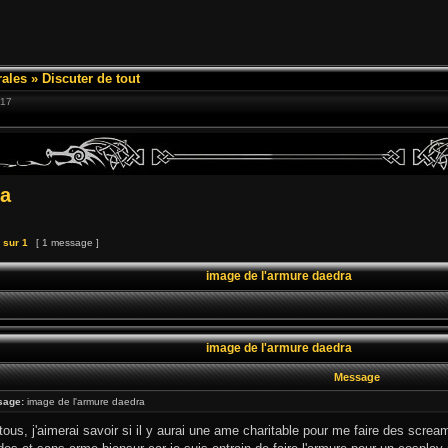
ales
»
Discuter de tout
:17
ra
sur
1
[ 1 message ]
image de l'armure daedra
image de l'armure daedra
Message
sage:
image de l'armure daedra
tous, j'aimerai savoir si il y aurai une ame charitable pour me faire des scr