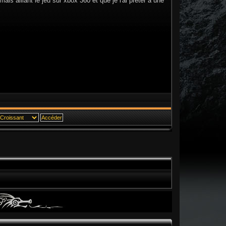
ais aillant le jeu sur xbox 360 et que je l'ai preter a une