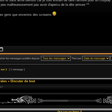
 dos et sans arme biensur car je suis entrain de faire l'armure pour un cosplay m
e peu malheureusement pas avoir d'apercu de la dite armure ^^
 les gens que enverons des screams
icher les messages publiés depuis:
Trier par
sur
1
[ 1 message ]
ales
»
Discuter de tout
:17
Qui est en ligne ?