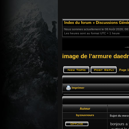
Index du forum
»
Discussions Génér
Nous sommes actuellement le 08 Août 2026, 08
Les heures sont au format UTC + 1 heure
image de l'armure daed
Page
1
Imprimer
Auteur
byzouxnours
Sujet du mes
bonjours a 