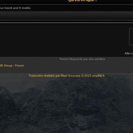
ur inscrit and 6 invités
Aller 
Forum fréquenté par des adultes.
BB Group - Forum
Traduction réalisée par
Maël Soucaze
© 2010
phpBB.fr