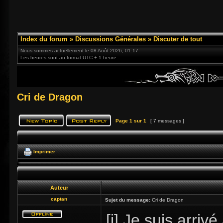
Index du forum
»
Discussions Générales
»
Discuter de tout
Nous sommes actuellement le 08 Août 2026, 01:17
Les heures sont au format UTC + 1 heure
Cri de Dragon
Page
1
sur
1
[ 7 messages ]
Imprimer
Auteur
captan
Sujet du message:
Cri de Dragon
[i] Je suis arri