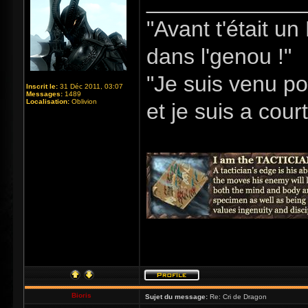
_____________
"Avant t'était u
dans l'genou !"
"Je suis venu po
Inscrit le:
31 Déc 2011, 03:07
Messages:
1489
Localisation:
Oblivion
et je suis a cour
Bioris
Sujet du message:
Re: Cri de Dragon