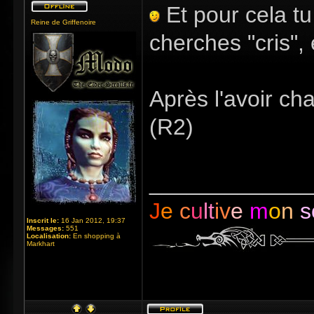
Et pour cela tu
Reine de Griffenoire
cherches "cris", 
Après l'avoir ch
(R2)
_____________
J
e
c
u
lt
iv
e
m
o
n
s
Inscrit le:
16 Jan 2012, 19:37
Messages:
551
Localisation:
En shopping à
Markhart