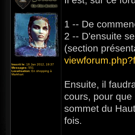
Il est, sur ce fo
1 -- De commenc
2 -- D'ensuite s
(section présent
viewforum.php?
Inscrit le:
16 Jan 2012, 19:37
Messages:
551
Localisation:
En shopping à
Markhart
Ensuite, il faud
cours, pour que 
sommet du Haut H
fois.