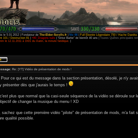
is le 5.01.2012 | Fondateur de
The-Elder-Scrolls.fr
|
Niv 66
|
Full Ebonite Légendaire 750 / Hache Daedra 
t 101 / Destruction 81
|
+80_Dragons tués
| "Grise Barbe" de bientôt 40 ans |
Toutes Quêtes principales t
im le 12.11.2011 à 1h01 du matin, la minute fatidique.
|
essage:
Re: [YT] Vidéo de présentation de mods !
 Pour ce qui est du message dans la section présentation, désolé, je n'y avai
'y présenter dès que j'aurais le temps !
c'est plus que normal que la casi-seule séquence de la vidéo se déroule sur 
jectif de changer la musique du menu ! XD
r, sachez que cette première vidéo "pilote" de présentation de mods, m'a fait 
ure qualité possible.