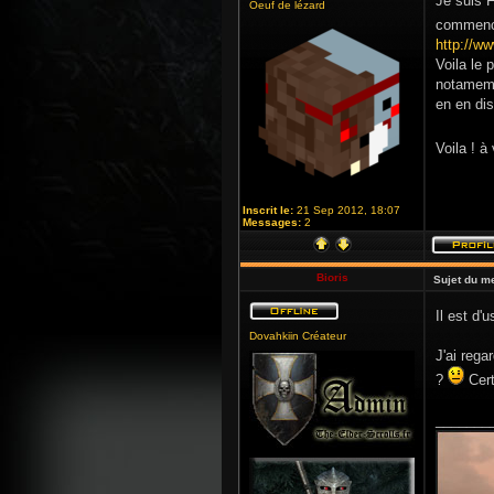
Je suis F
Oeuf de lézard
commencer
http://w
Voila le 
notamemen
en en dis
Voila ! 
Inscrit le:
21 Sep 2012, 18:07
Messages:
2
Bioris
Sujet du m
Il est d
Dovahkiin Créateur
J'ai rega
?
Cert
_______