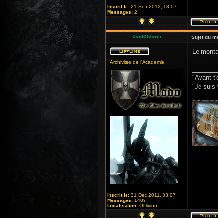
Inscrit le:
21 Sep 2012, 18:07
Messages:
2
SoulOfSorin
Sujet du m
Le montag
Archiviste de l'Académie
_______
"Avant t'
"Je suis 
Inscrit le:
31 Déc 2011, 03:07
Messages:
1489
Localisation:
Oblivion