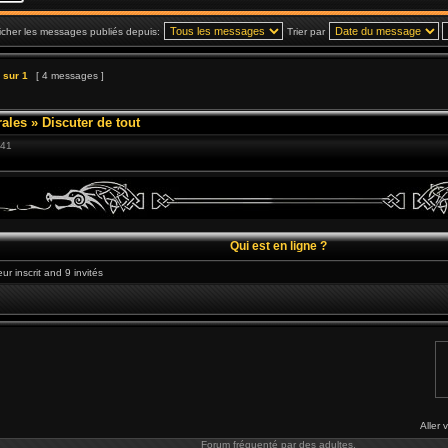
icher les messages publiés depuis:
Trier par
sur
1
[ 4 messages ]
ales
»
Discuter de tout
:41
Qui est en ligne ?
ur inscrit and 9 invités
Aller 
Forum fréquenté par des adultes.