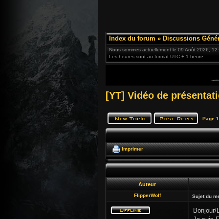
Index du forum
»
Discussions Génér
Nous sommes actuellement le 09 Août 2026, 12
Les heures sont au format UTC + 1 heure
[YT] Vidéo de présentat
Page
1
Imprimer
Auteur
FlipperWolf
Sujet du m
Bonjour/B