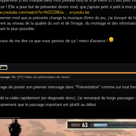
lipperWolf (c'est marqué dans mon pseudo olol) et si je viens ici c'est pour v
 ! Elle a pour but de présenter divers mod, que j'ajoute petit à petit à mon j
ww.youtube.com/watch?v=fhGCD9Ga ... e=youtu.be
premier mod que je présente change la musique d'intro du jeu, j'ai éssayé de fa
t au niveau de la qualité du son et de l'image, du montage et des informations
ant le plus possible.
à vous de me dire ce que vous pensez de ça ! merci d'avance !
essage:
Re: [YT] Vidéo de présentation de mods !
'usage de poster son premier message dans "Présentation" comme sur tout fo
rdé ta vidéo rapidement (en diagonale donc), j'ai remarqué de longs passages s
ainement que le passage important est plutôt au début.
__________