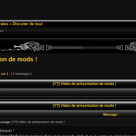
ales
»
Discuter de tout
:41
ion de mods !
sur
1
[ 4 messages ]
[YT] Vidéo de présentation de mods !
[YT] Vidéo de présentation de mods !
Message
essage:
[YT] Vidéo de présentation de mods !
onsoir !