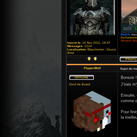
Realife
depu
Enchantemen
démarré Skyr
Inscrit le:
10 Nov 2011, 18:47
Messages:
1224
Localisation:
Blancherive - Douce
Brise
FlipperWolf
Sujet du m
Bonsoir !
J’irais m
Oeuf de lézard
Ensuite, 
comme ob
Pour fini
la meille