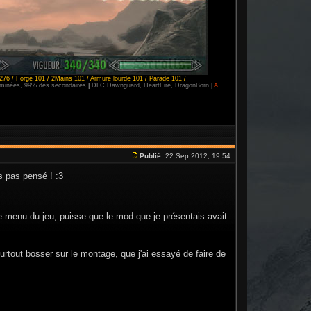
276 / Forge 101 / 2Mains 101 / Armure lourde 101 / Parade 101 /
erminées, 99% des secondaires
|
DLC Dawnguard, HeartFire, DragonBorn
|
A
Publié:
22 Sep 2012, 19:54
s pas pensé ! :3
le menu du jeu, puisse que le mod que je présentais avait
surtout bosser sur le montage, que j'ai essayé de faire de