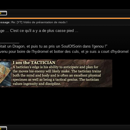
essage:
Re: [YT] Vidéo de présentation de mods !
e ... C'est ce qu'il a y a de plus casse pied ...
__________
était un Dragon, et puis tu as pris un SoulOfSorin dans l'genou !"
venu pour boire de l'hydromel et botter des culs, et je suis a court d'hydromel 