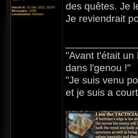
des quêtes. Je l
Inscrit le:
31 Déc 2011, 03:07
Messages:
1489
Localisation:
Oblivion
Je reviendrait p
_____________
"Avant t'était u
dans l'genou !"
"Je suis venu po
et je suis a cour