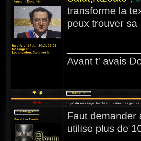
Apprenti Dovahkiin
transforme la te
peux trouver sa 
_____________
Inscrit le:
14 Jan 2013, 21:52
Messages:
9
Localisation:
Dans ton lit
Avant t' avais D
Bioris
Sujet du message:
Re: Mod : Texture des gardes
Faut demander à
Dovahkiin Créateur
utilise plus de