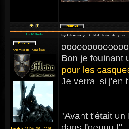
SoulOfSorin
Sujet du message:
Re: Mod : Texture des gardes
ooooooooooooo
Archiviste de l'Académie
Bon je fouinant u
pour les casque
Je verrai si j'en
_____________
"Avant t'était u
dans l'genou !"
Inscrit le:
31 Déc 2011, 03:07