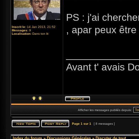
PS : j'ai cherch
, apar peux être l
Inscrit le:
14 Jan 2013, 21:52
Messages:
9
Localisation:
Dans ton lit
_____________
Avant t' avais D
Afficher les messages publiés depuis:
Page
1
sur
1
[ 8 messages ]
Index du forum
»
Discussions Générales
»
Discuter de tout