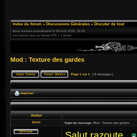
Index du forum
»
Discussions Générales
»
Discuter de tout
Nous sommes actuellement le 08 Août 2026, 19:28
Les heures sont au format UTC + 1 heure
Mod : Texture des gardes
Page
1
sur
1
[ 8 messages ]
Imprimer
Auteur
$ilv3r
Sujet du message:
Mod : Texture des gardes
Salut,razoute
,