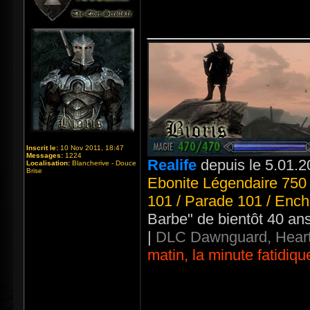
_____________
Inscrit le:
10 Nov 2011, 18:47
Messages:
1224
Realife
depuis le 5.01.2
Localisation:
Blancherive - Douce
Brise
Ebonite Légendaire 750 
101 / Parade 101 / Ench
Barbe" de bientôt 40 an
|
DLC Dawnguard, Heart
matin, la minute fatidiqu