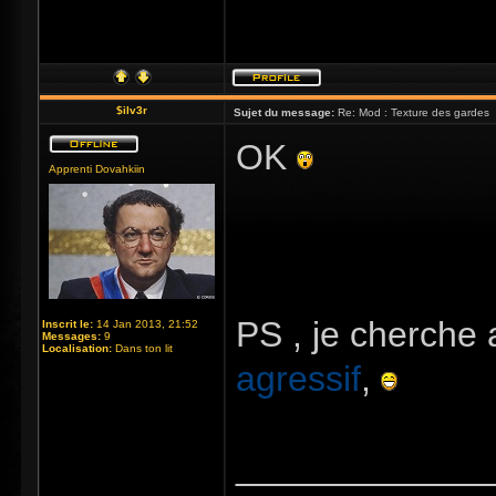
$ilv3r
Sujet du message:
Re: Mod : Texture des gardes
OK
Apprenti Dovahkiin
PS , je cherche
Inscrit le:
14 Jan 2013, 21:52
Messages:
9
Localisation:
Dans ton lit
agressif
,
_____________