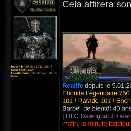
Cela attirera so
_____________
Inscrit le:
10 Nov 2011, 18:47
Messages:
1224
Localisation:
Blancherive - Douce
Brise
Realife
depuis le 5.01.2
Ebonite Légendaire 750 
101 / Parade 101 / Ench
Barbe" de bientôt 40 an
|
DLC Dawnguard, Heart
matin, la minute fatidiqu