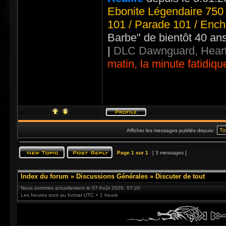
Ebonite Légendaire 750 
101 / Parade 101 / Ench
Barbe" de bientôt 40 an
|
DLC Dawnguard, Heart
matin, la minute fatidiqu
Afficher les messages publiés depuis:
Page
1
sur
1
[ 3 messages ]
Index du forum
»
Discussions Générales
»
Discuter de tout
Nous sommes actuellement le 07 Août 2026, 07:20
Les heures sont au format UTC + 1 heure