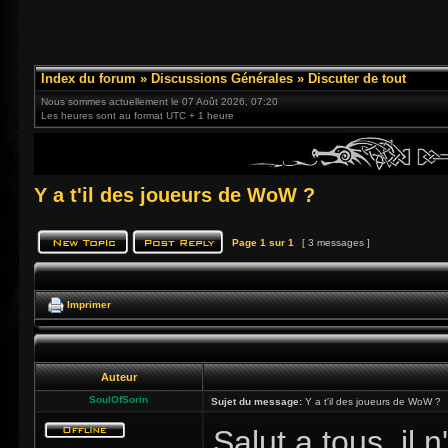
Index du forum
»
Discussions Générales
»
Discuter de tout
Nous sommes actuellement le 07 Août 2026, 07:20
Les heures sont au format UTC + 1 heure
Y a t'il des joueurs de WoW ?
Page
1
sur
1
[ 3 messages ]
Imprimer
Auteur
SoulOfSorin
Sujet du message:
Y a t'il des joueurs de WoW ?
Salut a tous, il