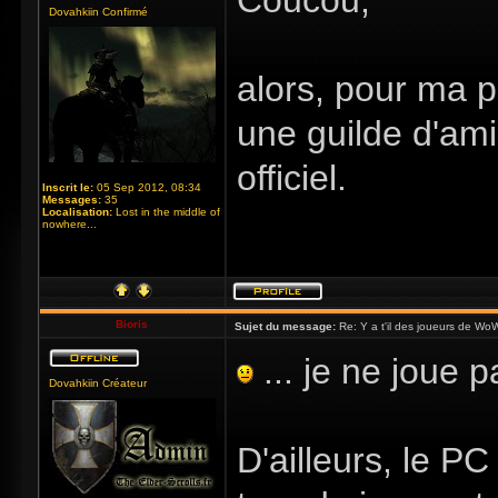
Coucou,
Dovahkiin Confirmé
alors, pour ma p
une guilde d'amis
officiel.
Inscrit le:
05 Sep 2012, 08:34
Messages:
35
Localisation:
Lost in the middle of
nowhere...
Bioris
Sujet du message:
Re: Y a t'il des joueurs de Wo
... je ne joue 
Dovahkiin Créateur
D'ailleurs, le P