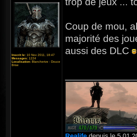
trop de jeux ... t
Coup de mou, ah ç
majorité des jou
aussi des DLC
Inscrit le:
10 Nov 2011, 18:47
Messages:
1224
Localisation:
Blancherive - Douce
Brise
_____________
Realife
depuis le 5.01.2