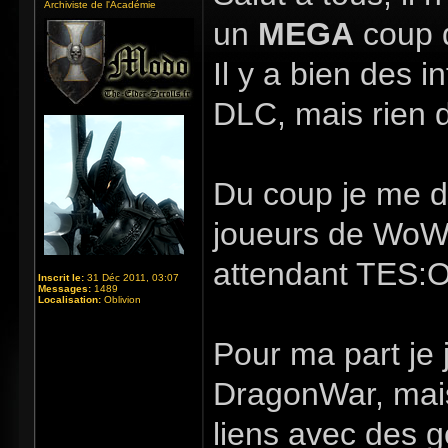
Archiviste de l'Académie
un
MEGA
coup 
Il y a bien des 
DLC, mais rien de
Du coup je me de
joueurs de WoW 
attendant TES:O)
Inscrit le:
31 Déc 2011, 03:07
Messages:
1489
Localisation:
Oblivion
Pour ma part je 
DragonWar, mais 
liens avec des g