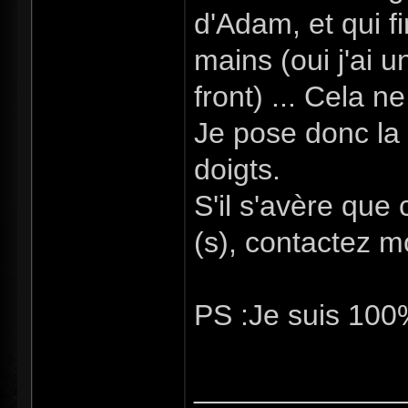
d'Adam, et qui fi
mains (oui j'ai u
front) ... Cela n
Je pose donc la 
doigts.
S'il s'avère que
(s), contactez m
PS :Je suis 100%
_____________