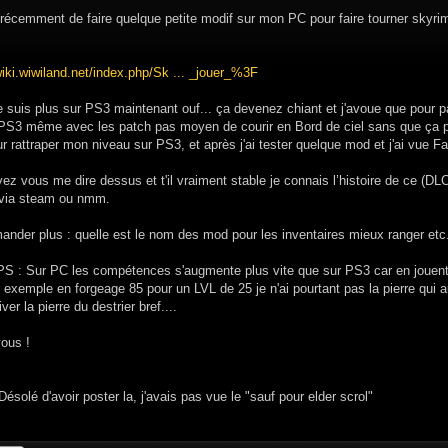
récemment de faire quelque petite modif sur mon PC pour faire tourner skyrim.
wiki.wiwiland.net/index.php/Sk ... _jouer_%3F
e suis plus sur PS3 maintenant ouf... ça devenez chiant et j'avoue que pour pa
PS3 même avec les patch pas moyen de courir en Bord de ciel sans que ça plan
ur rattraper mon niveau sur PS3, et après j'ai tester quelque mod et j'ai vue Fa
z vous me dire dessus et t'il vraiment stable je connais l’histoire de ce (DLC
e via steam ou nmm.
nder plus : quelle est le nom des mod pour les inventaires mieux ranger etc..
 PS : Sur PC les compétences s'augmente plus vite que sur PS3 car en jouent
 exemple en forgeage 85 pour un LVL de 25 je n'ai pourtant pas la pierre qui 
iver la pierre du destrier bref....
vous !
ésolé d'avoir poster la, j'avais pas vue le "sauf pour elder scrol"