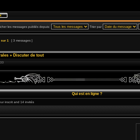
icher les messages publiés depuis:
Trier par
sur
1
[ 3 messages ]
ales
»
Discuter de tout
:33
Qui est en ligne ?
eur inscrit and 14 invités