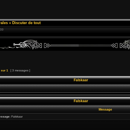
ales
»
Discuter de tout
:33
sur
1
[ 3 messages ]
Falskaar
Falskaar
Message
essage:
Falskaar