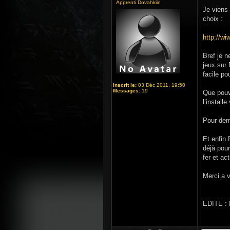
Apprenti Dovahkiin
Je viens 
choix :
http://wi
Bref je n
jeux sur 
facile po
Inscrit le:
03 Déc 2011, 19:50
Messages:
19
Que pouve
l’install
Pour dema
Et enfin
déjà pour
fer et act
Merci a 
EDITE : D