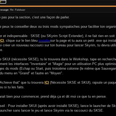
essage:
Re: Falskaar
e pas pour la section, c'est une façon de parler.
e peux te conseiller deux ou trois mods sympatoches pour faciliter ton organis
r et indispensable : SKSE (ou SKyrim Script Extender), il ne fait rien en soi
ICI
, clique sur le lien bleu
installer
sur la page et tu aura un petit .exe qui inst
si créer un nouveau raccourci sur ton bureau pour lancer Skyrim, tu devra ut
e.
le SKUI (nécessite SKSE), tu le trouvera dans le Workshop, tape en recherch
ent les interfaces "Inventaire" et "Magie" pour un utilisation PC plus optim
ages du mods (Echap ou Start, puis troisième colonne (le même que Sauvegarde
 du menu en "Grand" et l'autre en "Moyen".
Achieve that" que tu trouvera
ICI
(Nécessite SKSE et SKUI), rajoute un paquet
eu si tu les faits.
rait bien pour commencer, prend déja ça et dit moi ce que tu en pense.
seil : Pour installer SKUI (après avoir installé SKSE), lance le launcher de S
 launcher sans lancer le jeu et lance Skyrim via le raccourci du SKSE.