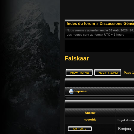
Index du forum
»
Discussions Génér
Nous sommes actuellement le 09 Août 2026, 14
Les heures sont au format UTC + 1 heure
Falskaar
Page
1
Imprimer
Auteur
neecride
Sujet du m
Bonjour,