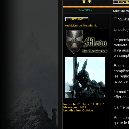
SoulOfSorin
Sujet du m
T'inquièt
Archiviste de l'Académie
Ensuite j
Le premie
trouvera
Il va aus
en compt
Ensuite 
complètem
les régl
la police
Le mod "
effet en j
Inscrit le:
31 Déc 2011, 03:07
Ca me pa
Messages:
1489
Localisation:
Oblivion
Petit con
quitte le