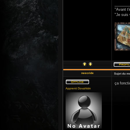
_______
"Avant t'
"Je suis 
neecride
Sujet du m
ça fonct
Apprenti Dovahkiin