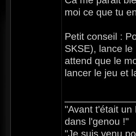
Ca me parait bi
moi ce que tu e
Petit conseil : P
SKSE), lance le
attend que le mo
lancer le jeu et
_____________
"Avant t'était u
dans l'genou !"
"Je suis venu po