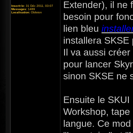
Extender), il ne 
Inscrit le:
31 Déc 2011, 03:07
Messages:
1489
Localisation:
Oblivion
besoin pour fonc
lien bleu
installe
installera SKSE 
Il va aussi crée
pour lancer Skyr
sinon SKSE ne s
Ensuite le SKUI 
Workshop, tape 
langue. Ce mod 