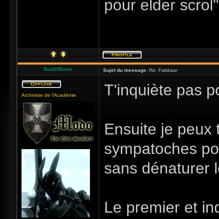
pour elder scrol"
SoulOfSorin
Sujet du message:
Re: Falskaar
T'inquiète pas po
Archiviste de l'Académie
Ensuite je peux 
sympatoches pour
sans dénaturer l
Le premier et i