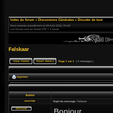
Index du forum
»
Discussions Générales
»
Discuter de tout
Nous sommes actuellement le 09 Août 2026, 00:49
Les heures sont au format UTC + 1 heure
Falskaar
Page
1
sur
1
[ 3 messages ]
Imprimer
Auteur
neecride
Sujet du message:
Falskaar
Bonjour,