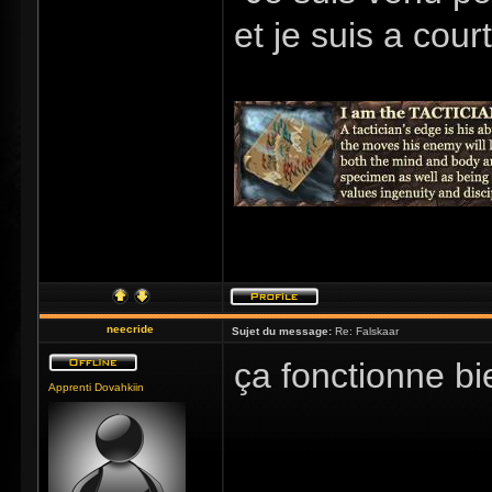
et je suis a cour
neecride
Sujet du message:
Re: Falskaar
ça fonctionne b
Apprenti Dovahkiin