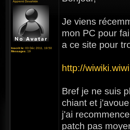
Apprenti Dovahkiin
Je viens récemme
mon PC pour fair
a ce site pour tr
Inscrit le:
03 Déc 2011, 19:50
Messages:
19
http://wiwiki.wi
Bref je ne suis 
chiant et j'avou
j'ai recommencer
patch pas moyen