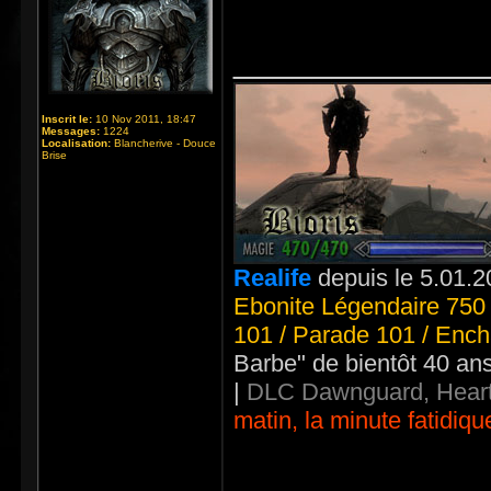
_____________
Inscrit le:
10 Nov 2011, 18:47
Messages:
1224
Localisation:
Blancherive - Douce
Brise
Realife
depuis le 5.01.2
Ebonite Légendaire 750 
101 / Parade 101 / Ench
Barbe" de bientôt 40 an
|
DLC Dawnguard, Heart
matin, la minute fatidiqu