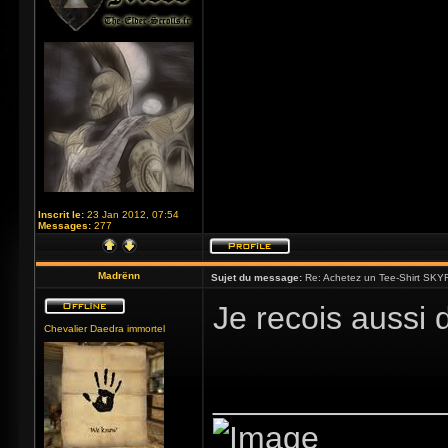
Inscrit le:
23 Jan 2012, 07:54
Messages:
277
Madrënn
Sujet du message:
Re: Achetez un Tee-Shirt SKYR
Je recois aussi 
Chevalier Daedra immortel
_____________