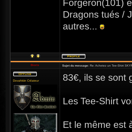
Forgeron(101) e
Dragons tués / J
autres...
Bioris
Sujet du message:
Re: Achetez un Tee-Shirt SKYR
83€, ils se sont 
Dovahkiin Créateur
Les Tee-Shirt vo
Et le même est 