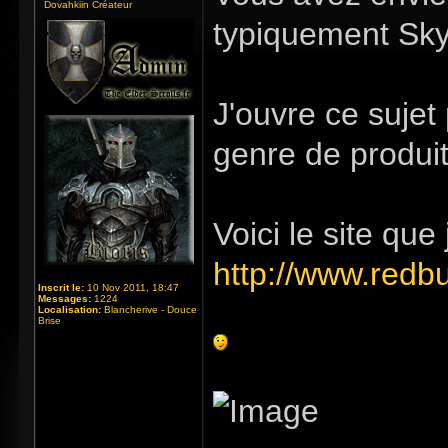
Dovahkiin Créateur
typiquement Sky
J'ouvre ce sujet 
genre de produit
Voici le site que j
http://www.redb
Inscrit le:
10 Nov 2011, 18:47
Messages:
1224
Localisation:
Blancherive - Douce
Brise