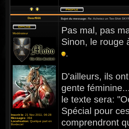
Dwarf666
Sujet du message:
Re: Achetez un Tee-Shirt SKYR
Pas mal, pas mal
Modérateur
Sinon, le rouge 
.
D'ailleurs, ils o
gente féminine..
le texte sera: "
Spécial pour ce
Inscrit le:
21 Nov 2011, 06:28
Messages:
394
comprendront qu
Localisation:
Quelque part en
Bordeciel