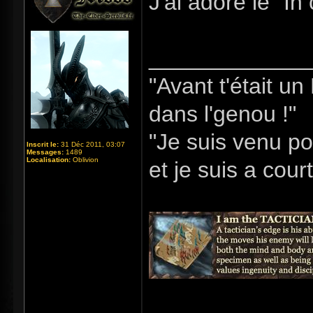
J'ai adoré le "I
_____________
"Avant t'était u
dans l'genou !"
"Je suis venu po
Inscrit le:
31 Déc 2011, 03:07
Messages:
1489
Localisation:
Oblivion
et je suis a cour