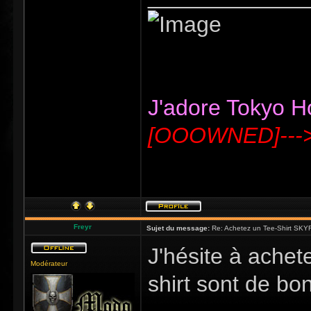
J'adore Tokyo Hot
[OOOWNED]---
Freyr
Sujet du message:
Re: Achetez un Tee-Shirt SKYR
J'hésite à achete
Modérateur
shirt sont de bo