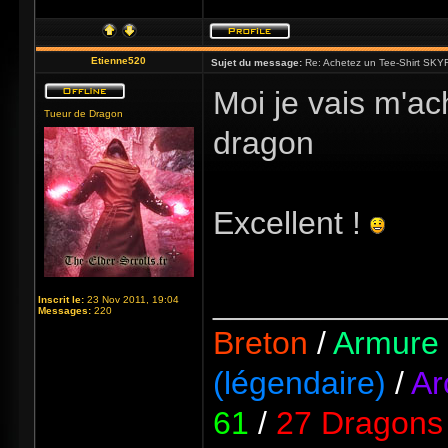
Etienne520
Sujet du message:
Re: Achetez un Tee-Shirt SKYR
Moi je vais m'ach
Tueur de Dragon
dragon
Excellent !
_____________
Inscrit le:
23 Nov 2011, 19:04
Messages:
220
Breton
/
Armure 
(légendaire)
/
Ar
61
/
27 Dragons 