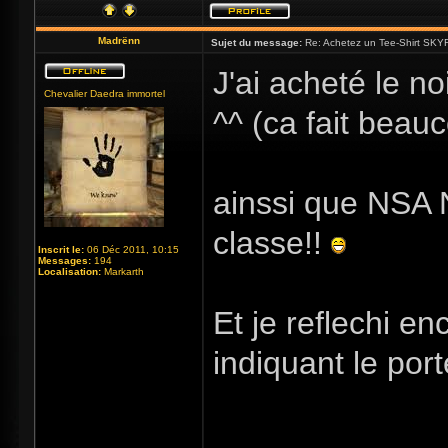
Madrënn
Sujet du message:
Re: Achetez un Tee-Shirt SKYR
J'ai acheté le no
Chevalier Daedra immortel
^^ (ca fait beau
ainssi que NSA N
classe!!
Inscrit le:
06 Déc 2011, 10:15
Messages:
194
Localisation:
Markarth
Et je reflechi e
indiquant le port
_____________