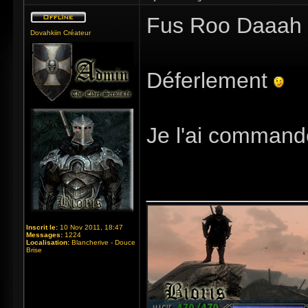
Fus Roo Daaah 
Dovahkiin Créateur
Déferlement
Je l'ai comman
_____________
Inscrit le:
10 Nov 2011, 18:47
Messages:
1224
Localisation:
Blancherive - Douce
Brise