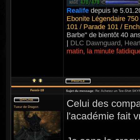
Realife
depuis le 5.01.2
Ebonite Légendaire 750 
101 / Parade 101 / Ench
Barbe" de bientôt 40 an
|
DLC Dawnguard, Heart
matin, la minute fatidiqu
Fenrir-18
Sujet du message:
Re: Achetez un Tee-Shirt SKYR
Celui des compag
Tueur de Dragon
l'académie fait v