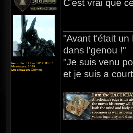
C'est vrai que ce
_____________
"Avant t'était u
dans l'genou !"
"Je suis venu po
Inscrit le:
31 Déc 2011, 03:07
Messages:
1489
Localisation:
Oblivion
et je suis a cour