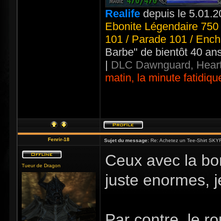
Realife
depuis le 5.01.2
Ebonite Légendaire 750 
101 / Parade 101 / Ench
Barbe" de bientôt 40 an
|
DLC Dawnguard, Heart
matin, la minute fatidiqu
Fenrir-18
Sujet du message:
Re: Achetez un Tee-Shirt SKYR
Ceux avec la bom
Tueur de Dragon
juste enormes, j
Par contre, le r