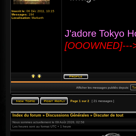
Inscrit le:
06 Déc 2011, 10:15
Messages:
194
Localisation:
Markarth
J'adore Tokyo Hot
[OOOWNED]---
Afficher les messages publiés depuis:
Page
1
sur
2
[ 21 messages ]
Index du forum
»
Discussions Générales
»
Discuter de tout
Nous sommes actuellement le 09 Août 2026, 02:58
Les heures sont au format UTC + 1 heure