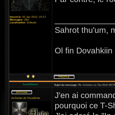
_____________
Inscrit le:
02 Jan 2012, 15:17
Messages:
283
Localisation:
Solitude
Sahrot thu'um, 
Ol fin Dovahkiin
SoulOfSorin
Sujet du message:
Re: Achetez un Tee-Shirt SKYR
J'en ai commandé
Archiviste de l'Académie
pourquoi ce T-Sh