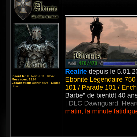
_____________
Realife
depuis le 5.01.2
Inscrit le:
10 Nov 2011, 18:47
Ebonite Légendaire 750 
Messages:
1224
Localisation:
Blancherive - Douce
101 / Parade 101 / Ench
Brise
Barbe" de bientôt 40 an
|
DLC Dawnguard, Heart
matin, la minute fatidiqu