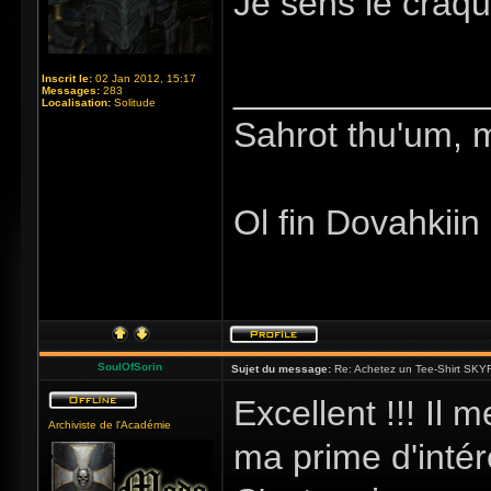
Je sens le craq
_____________
Inscrit le:
02 Jan 2012, 15:17
Messages:
283
Localisation:
Solitude
Sahrot thu'um, 
Ol fin Dovahkiin
SoulOfSorin
Sujet du message:
Re: Achetez un Tee-Shirt SKYR
Excellent !!! Il 
Archiviste de l'Académie
ma prime d'inté