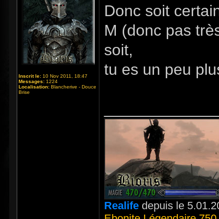
Donc soit certain
M (donc pas très
soit,
tu es un peu pl
Inscrit le:
10 Nov 2011, 18:47
Messages:
1224
Localisation:
Blancherive - Douce
Brise
_____________
Realife
depuis le 5.01.2
Ebonite Légendaire 750 