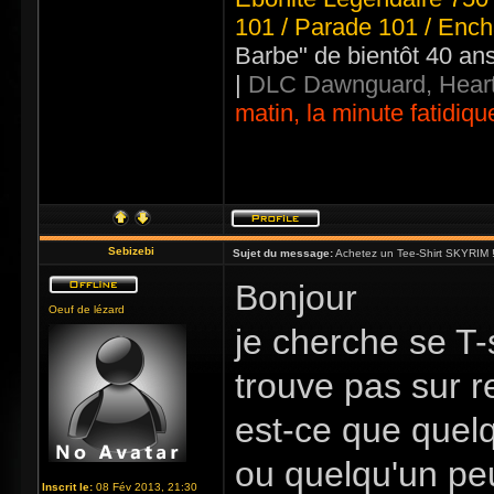
101 / Parade 101 / Ench
Barbe" de bientôt 40 an
|
DLC Dawnguard, Heart
matin, la minute fatidiqu
Sebizebi
Sujet du message:
Achetez un Tee-Shirt SKYRIM !
Bonjour
Oeuf de lézard
je cherche se T-
trouve pas sur 
est-ce que quelq
ou quelqu'un pe
Inscrit le:
08 Fév 2013, 21:30