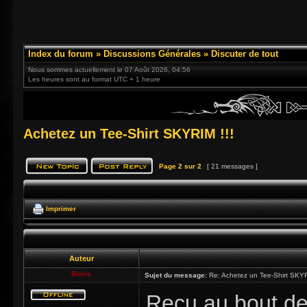
Index du forum
»
Discussions Générales
»
Discuter de tout
Nous sommes actuellement le 07 Août 2026, 04:56
Les heures sont au format UTC + 1 heure
Achetez un Tee-Shirt SKYRIM !!!
Page
2
sur
2
[ 21 messages ]
Imprimer
Auteur
Bioris
Sujet du message:
Re: Achetez un Tee-Shirt SKYR
Reçu au bout de 