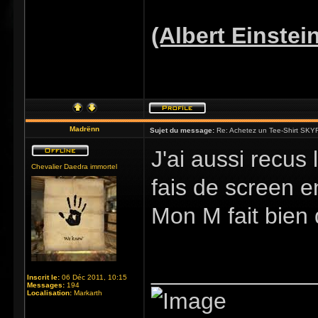
(Albert Einstei
Madrënn
Sujet du message:
Re: Achetez un Tee-Shirt SKYR
J'ai aussi recus 
Chevalier Daedra immortel
fais de screen en
Mon M fait bien d
_____________
Inscrit le:
06 Déc 2011, 10:15
Messages:
194
Localisation:
Markarth