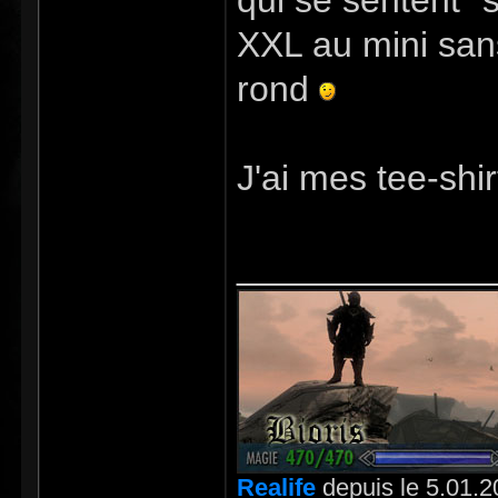
qui se sentent "s
XXL au mini sans
rond
J'ai mes tee-shir
_____________
Realife
depuis le 5.01.2