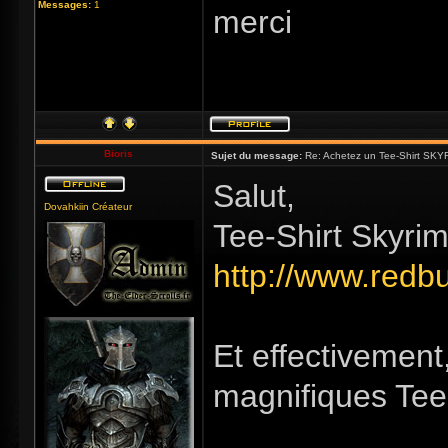
Messages:
1
merci
Bioris
Sujet du message:
Re: Achetez un Tee-Shirt SKYR
Salut,
Dovahkiin Créateur
Tee-Shirt Skyrim 
http://www.redb
Et effectivement
magnifiques Tee-