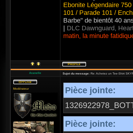
Ebonite Légendaire 750 
101 / Parade 101 / Ench
Barbe" de bientôt 40 an
|
DLC Dawnguard, Heart
matin, la minute fatidiqu
Aranelle
Sujet du message:
Re: Achetez un Tee-Shirt SKYR
Pièce jointe:
Modérateur
1326922978_BOT
Pièce jointe: