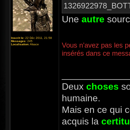
1326922978_BOT
Une
autre
sour
Inscrit le:
22 Déc 2011, 21:58
Messages:
245
Vous n’avez pas les pe
Localisation:
Alsace
insérés dans ce mess
_____________
Deux
choses
so
humaine.
Mais en ce qui 
acquis la
certit