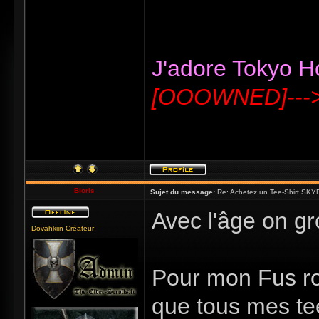
J'adore Tokyo Hot
[OOOWNED]---
Bioris
Sujet du message:
Re: Achetez un Tee-Shirt SKYR
Avec l'âge on g
Dovahkiin Créateur
Pour mon Fus ro
que tous mes te