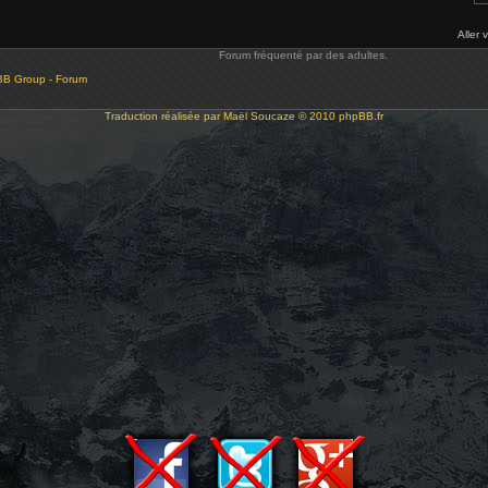
Aller 
Forum fréquenté par des adultes.
BB Group - Forum
Traduction réalisée par
Maël Soucaze
© 2010
phpBB.fr