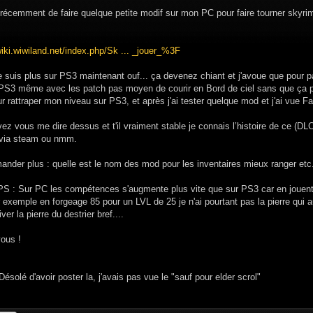
récemment de faire quelque petite modif sur mon PC pour faire tourner skyrim.
wiki.wiwiland.net/index.php/Sk ... _jouer_%3F
e suis plus sur PS3 maintenant ouf... ça devenez chiant et j'avoue que pour pa
PS3 même avec les patch pas moyen de courir en Bord de ciel sans que ça plan
ur rattraper mon niveau sur PS3, et après j'ai tester quelque mod et j'ai vue Fa
z vous me dire dessus et t'il vraiment stable je connais l’histoire de ce (DLC
e via steam ou nmm.
nder plus : quelle est le nom des mod pour les inventaires mieux ranger etc..
 PS : Sur PC les compétences s'augmente plus vite que sur PS3 car en jouent
 exemple en forgeage 85 pour un LVL de 25 je n'ai pourtant pas la pierre qui 
iver la pierre du destrier bref....
vous !
ésolé d'avoir poster la, j'avais pas vue le "sauf pour elder scrol"