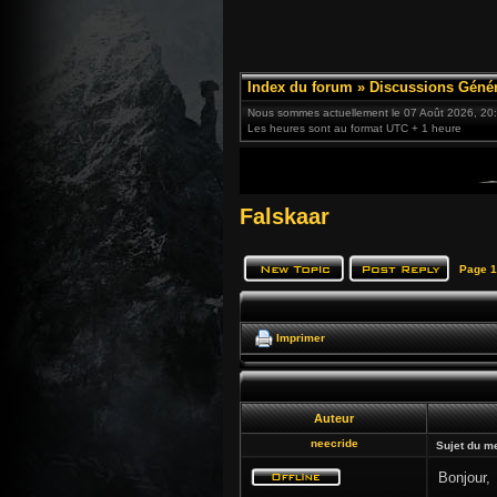
Index du forum
»
Discussions Génér
Nous sommes actuellement le 07 Août 2026, 20
Les heures sont au format UTC + 1 heure
Falskaar
Page
1
Imprimer
Auteur
neecride
Sujet du m
Bonjour,