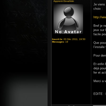
Apprenti Dovahkiin
Je viens 
choix :
http://wi
Bref je n
jeux sur 
facile po
Inscrit le:
03 Déc 2011, 19:50
Messages:
19
Que pouve
l’install
Pour dema
Et enfin
déjà pour
fer et act
Merci a 
EDITE : D