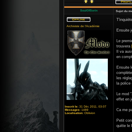
SoulOfSorin
Sujet du m
T'inquièt
Archiviste de l'Académie
Ensuite j
Le premie
trouvera
Il va aus
en compt
Ensuite 
complètem
les régl
la police
Le mod "
effet en j
Inscrit le:
31 Déc 2011, 03:07
Ca me pa
Messages:
1489
Localisation:
Oblivion
Petit con
quitte le