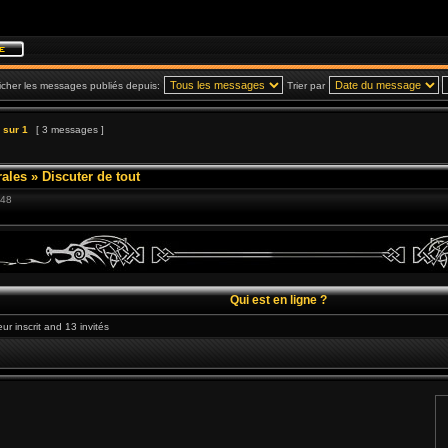
icher les messages publiés depuis:
Trier par
sur
1
[ 3 messages ]
ales
»
Discuter de tout
:48
Qui est en ligne ?
eur inscrit and 13 invités