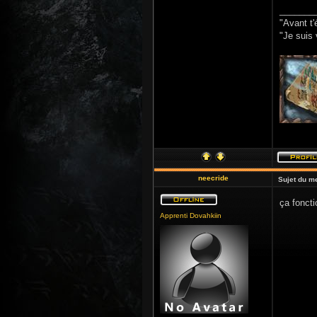
_______
"Avant t'
"Je suis 
neecride
Sujet du m
ça fonct
Apprenti Dovahkiin