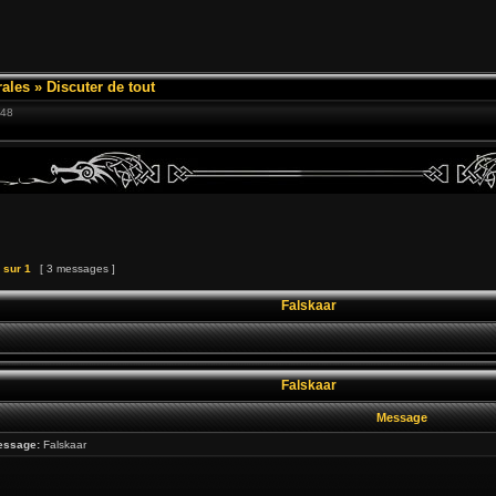
ales
»
Discuter de tout
:48
sur
1
[ 3 messages ]
Falskaar
Falskaar
Message
essage:
Falskaar