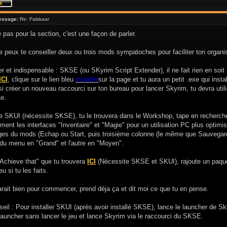
essage:
Re: Falskaar
e pas pour la section, c'est une façon de parler.
e peux te conseiller deux ou trois mods sympatoches pour faciliter ton organis
r et indispensable : SKSE (ou SKyrim Script Extender), il ne fait rien en soi
ICI
, clique sur le lien bleu
installer
sur la page et tu aura un petit .exe qui inst
si créer un nouveau raccourci sur ton bureau pour lancer Skyrim, tu devra ut
e.
le SKUI (nécessite SKSE), tu le trouvera dans le Workshop, tape en recherch
ent les interfaces "Inventaire" et "Magie" pour un utilisation PC plus optim
ages du mods (Echap ou Start, puis troisième colonne (le même que Sauvegarde
 du menu en "Grand" et l'autre en "Moyen".
Achieve that" que tu trouvera
ICI
(Nécessite SKSE et SKUI), rajoute un paquet
eu si tu les faits.
rait bien pour commencer, prend déja ça et dit moi ce que tu en pense.
seil : Pour installer SKUI (après avoir installé SKSE), lance le launcher de S
 launcher sans lancer le jeu et lance Skyrim via le raccourci du SKSE.