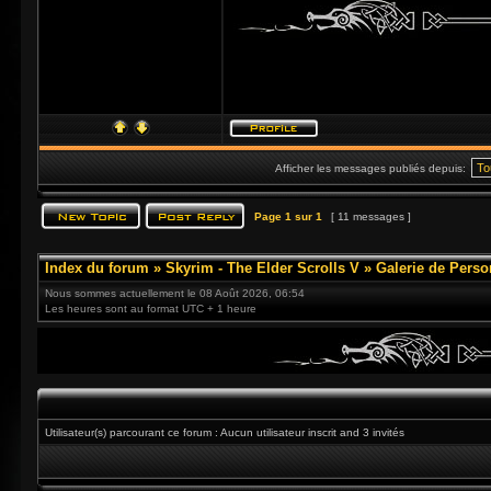
Afficher les messages publiés depuis:
Page
1
sur
1
[ 11 messages ]
Index du forum
»
Skyrim - The Elder Scrolls V
»
Galerie de Pers
Nous sommes actuellement le 08 Août 2026, 06:54
Les heures sont au format UTC + 1 heure
Utilisateur(s) parcourant ce forum : Aucun utilisateur inscrit and 3 invités