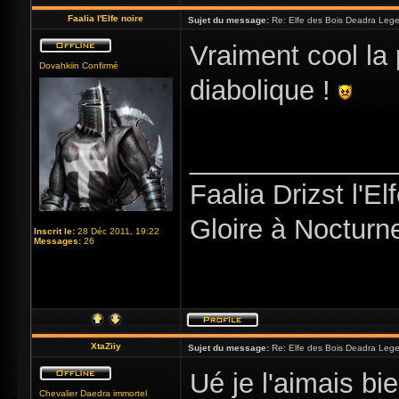
Faalia l'Elfe noire
Sujet du message:
Re: Elfe des Bois Deadra Leg
Vraiment cool la 
Dovahkiin Confirmé
diabolique !
_____________
Faalia Drizst l'El
Gloire à Nocturne
Inscrit le:
28 Déc 2011, 19:22
Messages:
26
XtaZiiy
Sujet du message:
Re: Elfe des Bois Deadra Leg
Ué je l'aimais bi
Chevalier Daedra immortel