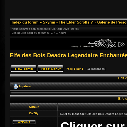
Index du forum
»
Skyrim - The Elder Scrolls V
»
Galerie de Pers
Nous sommes actuellement le 08 Août 2026, 06:54
Les heures sont au format UTC + 1 heure
Elfe des Bois Deadra Legendaire Enchantée
Page
1
sur
1
[ 11 messages ]
Elfe 
Imprimer
Elfe 
Auteur
XtaZiiy
Sujet du message:
Elfe des Bois Deadra Legenda
Cliquer sur