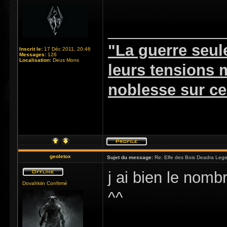
_____________
"La guerre seul
Inscrit le:
17 Déc 2011, 20:46
Messages:
126
Localisation:
Deus Mons
leurs tensions
noblesse sur ceu
geoletox
Sujet du message:
Re: Elfe des Bois Deadra Leg
j ai bien le nombr
Dovahkiin Confirmé
^^