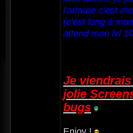
l'armure c'est mo
(c'est long à mo
attend mon lvl 10
Je viendrais
jolie Screens
bugs
Enjoy !