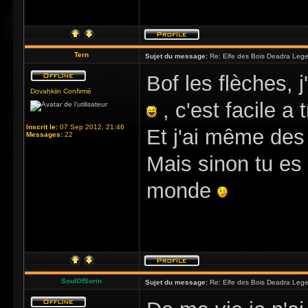
Tern
Sujet du message:
Re: Elfe des Bois Deadra Leg
Bof les flèches, j
Dovahkiin Confirmé
, c'est facile a t
Inscrit le:
07 Sep 2012, 21:46
Et j'ai même des
Messages:
22
Mais sinon tu es
monde
SoulOfSorin
Sujet du message:
Re: Elfe des Bois Deadra Leg