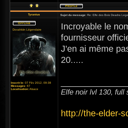
Tyranius
Sujet du message:
Re: Elfe des Bois Deadra Leg
Incroyable le no
Dovahkiin Légendaire
fournisseur offici
J'en ai même pas
20.....
_____________
Inscrit le:
07 Fév 2012, 09:38
Messages:
67
Localisation:
Alsace
Elfe noir lvl 130, ful
http://the-elder-