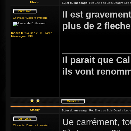
Hlaalu
Sujet du message:
Re: Elfe des Bois Deadra Leg
Il est gravement 
Chevalier Daedra immortel
plus de 2 fleche
Inscrit le:
04 Déc 2011, 14:16
Messages:
138
_____________
Il parait que Ca
ils vont renom
XtaZiiy
Sujet du message:
Re: Elfe des Bois Deadra Leg
Ue carrément, to
Chevalier Daedra immortel