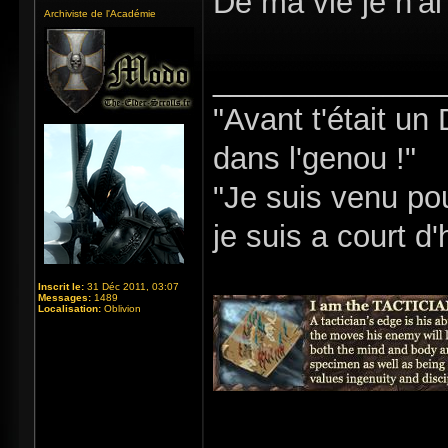
De ma vie je n'ai
Archiviste de l'Académie
_____________
"Avant t'était un
dans l'genou !"
"Je suis venu pou
je suis a court d
Inscrit le:
31 Déc 2011, 03:07
Messages:
1489
Localisation:
Oblivion