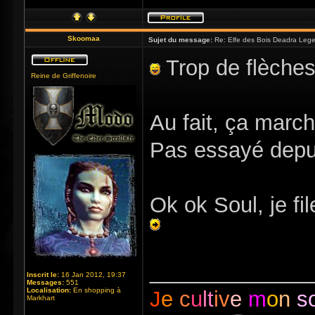
Skoomaa
Sujet du message:
Re: Elfe des Bois Deadra Leg
Trop de flèches
Reine de Griffenoire
Au fait, ça marc
Pas essayé depui
Ok ok Soul, je f
_____________
Inscrit le:
16 Jan 2012, 19:37
Messages:
551
Localisation:
En shopping à
J
e
c
u
lt
iv
e
m
o
n
s
Markhart