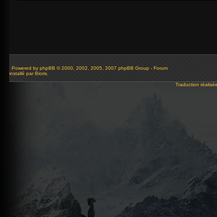
Powered by
phpBB
© 2000, 2002, 2005, 2007 phpBB Group - Forum
installé par Bioris.
Traduction réalisé