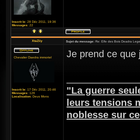
Inscrit le:
28 Déc 2011, 19:36
Messages:
22
XtaZiiy
Sujet du message:
Re: Elfe des Bois Deadra Leg
Je prend ce que 
Chevalier Daedra immortel
_____________
"La guerre seul
Inscrit le:
17 Déc 2011, 20:46
Messages:
126
Localisation:
Deus Mons
leurs tensions
noblesse sur ceu