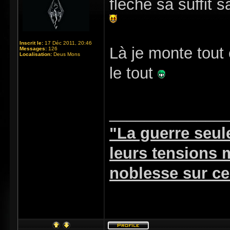
flèche sa suffit 
Inscrit le:
17 Déc 2011, 20:46
Là je monte tout 
Messages:
126
Localisation:
Deus Mons
le tout
_____________
"La guerre seul
leurs tensions
noblesse sur ceu