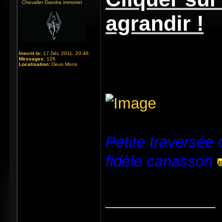
Chevalier Daedra immortel
agrandir !
Inscrit le:
17 Déc 2011, 20:46
Messages:
126
Localisation:
Deus Mons
Petite traversée
fidèle canasson
_____________