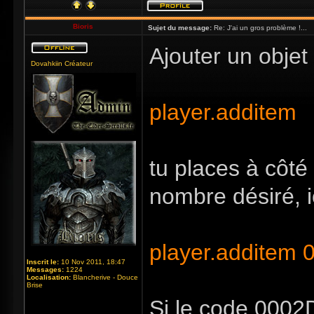
Bioris
Sujet du message:
Re: J'ai un gros problème !...
Ajouter un objet
Dovahkiin Créateur
player.additem
tu places à côté
nombre désiré, i
player.additem
Inscrit le:
10 Nov 2011, 18:47
Messages:
1224
Localisation:
Blancherive - Douce
Brise
Si le code 0002