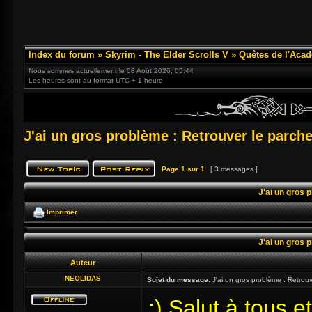
Index du forum
»
Skyrim - The Elder Scrolls V
»
Quêtes de l'Acad
Nous sommes actuellement le 08 Août 2026, 05:44
Les heures sont au format UTC + 1 heure
J'ai un gros problème : Retrouver le parch
Page
1
sur
1
[ 3 messages ]
J'ai un gros 
Imprimer
J'ai un gros 
Auteur
NEOLIDAS
Sujet du message:
J'ai un gros problème : Retrou
;) Salut à tous e