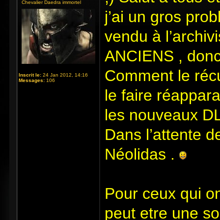
Chevalier Daedra immortel
j’ai un gros prob
vendu à l’archi
ANCIENS , donc ,
Comment le récup
Inscrit le:
24 Jan 2012, 14:16
Messages:
106
le faire réappara
les nouveaux DLC
Dans l’attente de
Néolidas .
Pour ceux qui o
peut etre une sol