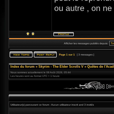
ou autre , on ne 
Afficher les messages publiés depuis:
Page
1
sur
1
[ 3 messages ]
Index du forum
»
Skyrim - The Elder Scrolls V
»
Quêtes de l'Acad
Nous sommes actuellement le 08 Août 2026, 05:44
Les heures sont au format UTC + 1 heure
Utilisateur(s) parcourant ce forum : Aucun utilisateur inscrit and 3 invités