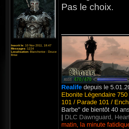
Pas le choix.
_____________
Inscrit le:
10 Nov 2011, 18:47
Messages:
1224
Localisation:
Blancherive - Douce
Brise
Realife
depuis le 5.01.2
Ebonite Légendaire 750 
101 / Parade 101 / Ench
Barbe" de bientôt 40 an
|
DLC Dawnguard, Heart
matin, la minute fatidiqu