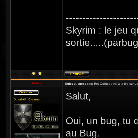
---------------------
Skyrim : le jeu q
sortie.....(parbug
Bioris
Sujet du message:
Re: Quêtes : vol a la tire sur Lou
Salut,
Dovahkiin Créateur
Oui, un bug, tu
au Bug.