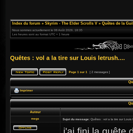
Index du forum
»
Skyrim - The Elder Scrolls V
»
Quêtes de la Gui
Nous sommes actuellement le 06 Août 2026, 18:35
Les heures sont au format UTC + 1 heure
Quêtes : vol a la tire sur Louis letrush....
Page
1
sur
1
[ 2 messages ]
Quê
Imprimer
Quê
Auteur
megs
Sujet du message:
Quêtes : vol a la tire sur Louis l
j'ai fini la quêt