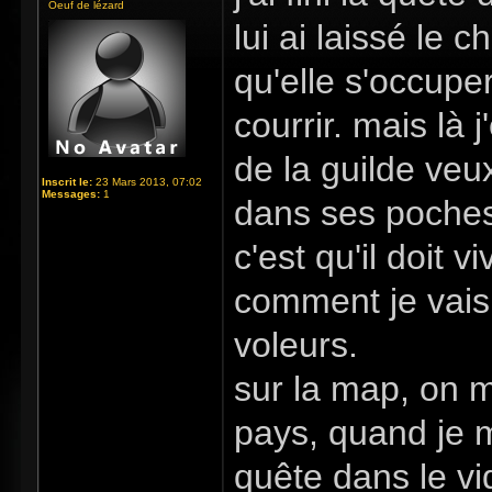
Oeuf de lézard
lui ai laissé le 
qu'elle s'occupe
courrir. mais là 
de la guilde veux 
Inscrit le:
23 Mars 2013, 07:02
Messages:
1
dans ses poches
c'est qu'il doit vi
comment je vais 
voleurs.
sur la map, on m
pays, quand je m
quête dans le vid