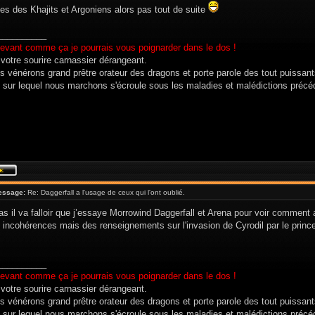
es des Khajits et Argoniens alors pas tout de suite
__________
evant comme ça je pourrais vous poignarder dans le dos !
 votre sourire carnassier dérangeant.
s vénérons grand prêtre orateur des dragons et porte parole des tout puissan
 sur lequel nous marchons s'écroule sous les maladies et malédictions précé
essage:
Re: Daggerfall a l'usage de ceux qui l'ont oublié.
as il va falloir que j’essaye Morrowind Daggerfall et Arena pour voir comment a
 incohérences mais des renseignements sur l'invasion de Cyrodil par le princ
__________
evant comme ça je pourrais vous poignarder dans le dos !
 votre sourire carnassier dérangeant.
s vénérons grand prêtre orateur des dragons et porte parole des tout puissan
 sur lequel nous marchons s'écroule sous les maladies et malédictions précé