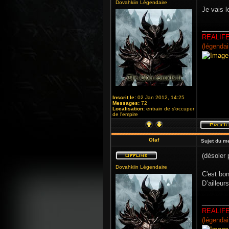
Dovahkiin Légendaire
Je vais l
_______
REALIF
(légendai
Inscrit le:
02 Jan 2012, 14:25
Messages:
72
Localisation:
entrain de s'occuper
de l'empire
Olaf
Sujet du m
(désoler 
Dovahkiin Légendaire
C'est bon
D’ailleur
_______
REALIF
(légendai