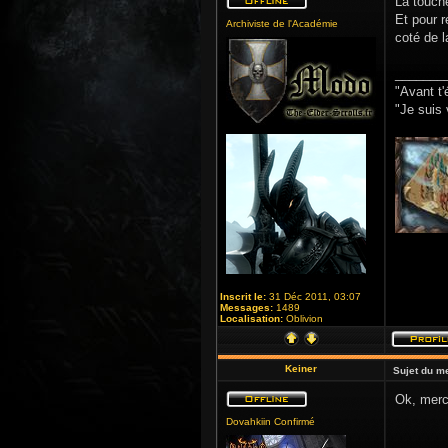
La touche
Et pour r
Archiviste de l'Académie
coté de l
_______
"Avant t'
"Je suis 
Inscrit le:
31 Déc 2011, 03:07
Messages:
1489
Localisation:
Oblivion
Keiner
Sujet du m
Ok, merc
Dovahkiin Confirmé