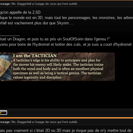
essage:
Re: Daggerfall a l'usage de ceux qui l'ont oublié.
qu'on appelle de la 2,5D.
ique le monde est en 3D, mais tout les personnages, les monstres, les arbres
rfall est vachement plus dur que Skyrim ...
__________
était un Dragon, et puis tu as pris un SoulOfSorin dans l'genou !"
venu pour boire de l'hydromel et botter des culs, et je suis a court d'hydromel 
essage:
Re: Daggerfall a l'usage de ceux qui l'ont oublié.
ais pas vraiment si c'était 2D ou 3D mais je risque pas de m'y mettre tout de su