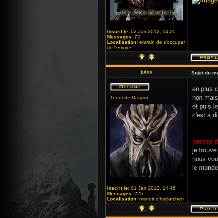
Inscrit le:
02 Jan 2012, 14:25
Messages:
72
Localisation:
entrain de s'occuper
de l'empire
jules
Sujet du m
en plus c
non mais 
Tueur de Dragon
et puis 
c'est a d
_______
passez d
je trouve
nous vou
le monde
Inscrit le:
01 Jan 2012, 14:46
Messages:
225
Localisation:
manoir d'hjeljarchen