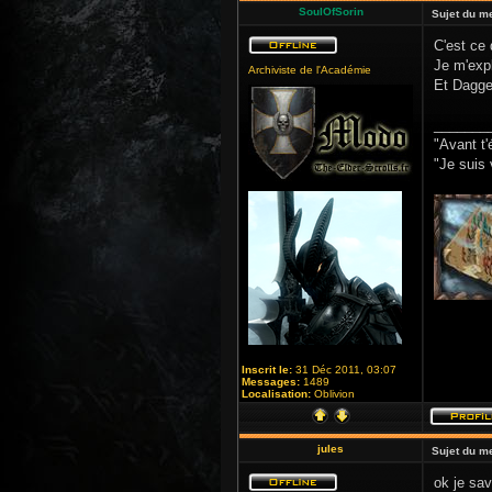
SoulOfSorin
Sujet du m
C'est ce 
Je m'expl
Archiviste de l'Académie
Et Dagge
_______
"Avant t'
"Je suis 
Inscrit le:
31 Déc 2011, 03:07
Messages:
1489
Localisation:
Oblivion
jules
Sujet du m
ok je sav