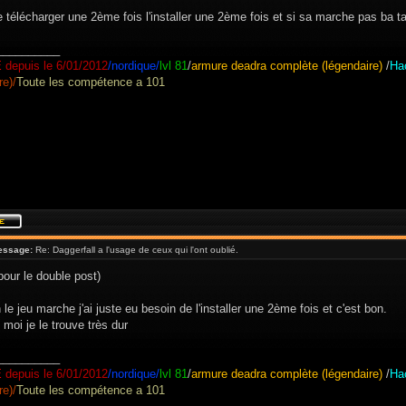
e télécharger une 2ème fois l'installer une 2ème fois et si sa marche pas ba ta
__________
E
depuis le 6/01/2012
/nordique/
lvl 81
/
armure deadra complète (légendaire)
/
Ha
re)/
Toute les compétence a 101
essage:
Re: Daggerfall a l'usage de ceux qui l'ont oublié.
pour le double post)
 le jeu marche j'ai juste eu besoin de l'installer une 2ème fois et c'est bon.
s moi je le trouve très dur
__________
E
depuis le 6/01/2012
/nordique/
lvl 81
/
armure deadra complète (légendaire)
/
Ha
re)/
Toute les compétence a 101