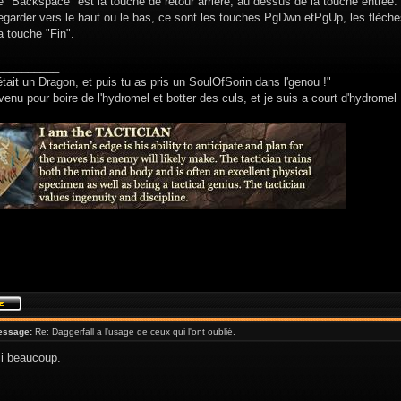
 "Backspace" est la touche de retour arrière, au dessus de la touche entrée.
egarder vers le haut ou le bas, ce sont les touches PgDwn etPgUp, les flèches 
a touche "Fin".
__________
était un Dragon, et puis tu as pris un SoulOfSorin dans l'genou !"
venu pour boire de l'hydromel et botter des culs, et je suis a court d'hydromel 
essage:
Re: Daggerfall a l'usage de ceux qui l'ont oublié.
i beaucoup.