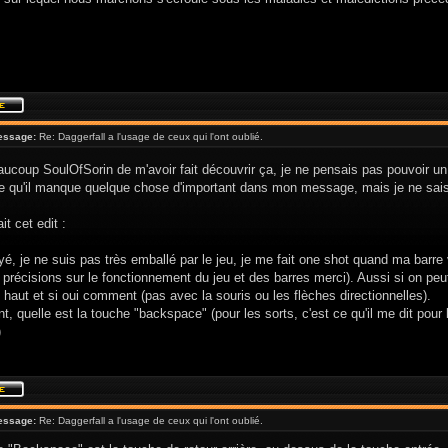
essage:
Re: Daggerfall a l'usage de ceux qui l'ont oublié.
ucoup SoulOfSorin de m'avoir fait découvrir ça, je ne pensais pas pouvoir un 
ve qu'il manque quelque chose d'important dans mon message, mais je ne sais
it cet edit :
yé, je ne suis pas très emballé par le jeu, je me fait one shot quand ma barre v
précisions sur le fonctionnement du jeu et des barres merci). Aussi si on peut
 haut et si oui comment (pas avec la souris ou les flèches directionnelles).
, quelle est la touche "backspace" (pour les sorts, c'est ce qu'il me dit pour l
)
essage:
Re: Daggerfall a l'usage de ceux qui l'ont oublié.