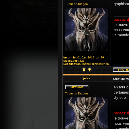
graphism
Tueur de Dragon
_______
passez d
je trouve
nous vou
le monde
Inscrit le:
01 Jan 2012, 14:46
Messages:
225
Localisation:
manoir d'hjeljarchen
jules
Sujet du m
en tout c
certaines
Tueur de Dragon
d'y être
_______
passez d
je trouve
nous vou
le monde