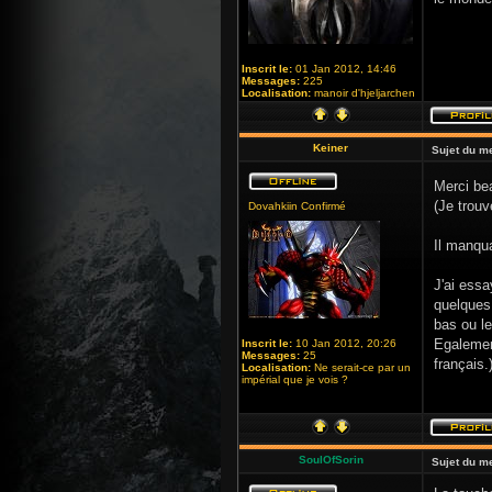
Inscrit le:
01 Jan 2012, 14:46
Messages:
225
Localisation:
manoir d'hjeljarchen
Keiner
Sujet du m
Merci bea
(Je trou
Dovahkiin Confirmé
Il manqua
J'ai essa
quelques 
bas ou le
Egalement
Inscrit le:
10 Jan 2012, 20:26
Messages:
25
français.
Localisation:
Ne serait-ce par un
impérial que je vois ?
SoulOfSorin
Sujet du m