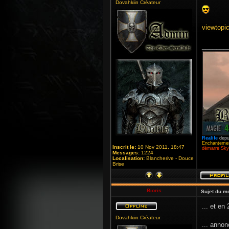
Dovahkiin Créateur
viewtopi
_______
Realife
depu
Enchantemen
Inscrit le:
10 Nov 2011, 18:47
démarré Skyr
Messages:
1224
Localisation:
Blancherive - Douce
Brise
Bioris
Sujet du m
... et en
Dovahkiin Créateur
... annon