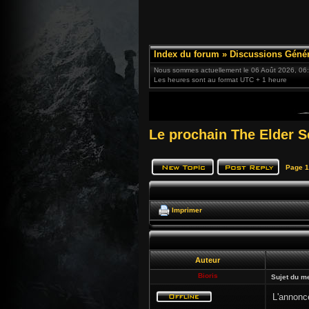
Index du forum
»
Discussions Génér
Nous sommes actuellement le 06 Août 2026, 06
Les heures sont au format UTC + 1 heure
Le prochain The Elder Sc
Page
1
Imprimer
Auteur
Bioris
Sujet du m
L'annonce