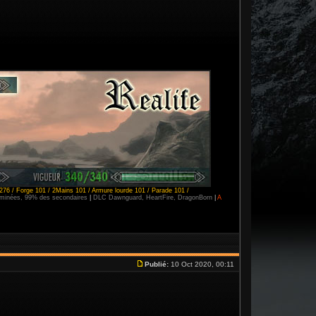
276 / Forge 101 / 2Mains 101 / Armure lourde 101 / Parade 101 /
erminées, 99% des secondaires
|
DLC Dawnguard, HeartFire, DragonBorn
|
A
Publié:
10 Oct 2020, 00:11