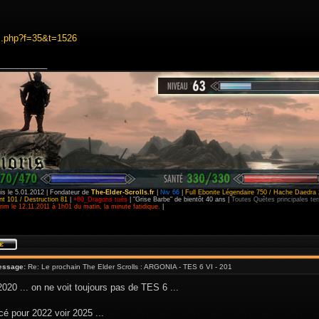
c.php?f=35&t=1526
__________
is le 5.01.2012 | Fondateur de
The-Elder-Scrolls.fr
|
Niv 66
|
Full Ebonite Légendaire 750 / Hache Daedra 
t 101 / Destruction 81
|
+80_Dragons tués
| "Grise Barbe" de bientôt 40 ans |
Toutes Quêtes principales t
im le 12.11.2011 à 1h01 du matin, la minute fatidique.
|
essage:
Re: Le prochain The Elder Scrolls : ARGONIA - TES 6 VI - 201
 2020 ... on ne voit toujours pas de TES 6 ...
cé pour 2022 voir 2025 ...