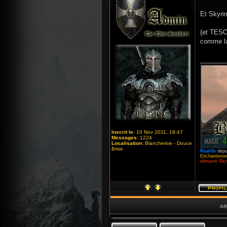
Et Skyrim
(et TESO 
comme la
_______
Inscrit le:
10 Nov 2011, 18:47
Messages:
1224
Localisation:
Blancherive - Douce
Brise
Realife
depu
Enchantemen
démarré Skyr
Aff