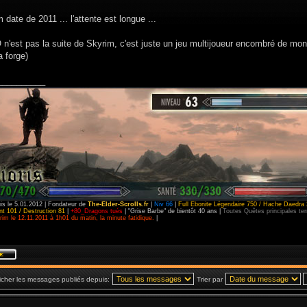
 date de 2011 ... l'attente est longue ...
n'est pas la suite de Skyrim, c'est juste un jeu multijoueur encombré de monde
 forge)
__________
is le 5.01.2012 | Fondateur de
The-Elder-Scrolls.fr
|
Niv 66
|
Full Ebonite Légendaire 750 / Hache Daedra 
t 101 / Destruction 81
|
+80_Dragons tués
| "Grise Barbe" de bientôt 40 ans |
Toutes Quêtes principales t
im le 12.11.2011 à 1h01 du matin, la minute fatidique.
|
icher les messages publiés depuis:
Trier par