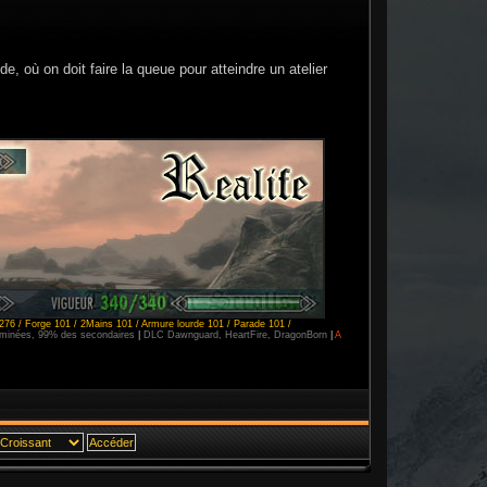
, où on doit faire la queue pour atteindre un atelier
276 / Forge 101 / 2Mains 101 / Armure lourde 101 / Parade 101 /
erminées, 99% des secondaires
|
DLC Dawnguard, HeartFire, DragonBorn
|
A