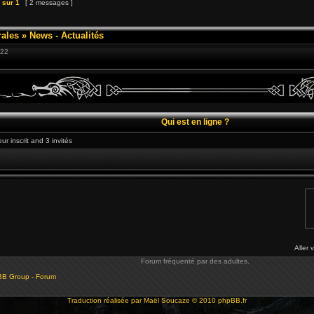
sur
1
[ 2 messages ]
ales
»
News - Actualités
:22
Qui est en ligne ?
ur inscrit and 3 invités
Aller 
Forum fréquenté par des adultes.
BB Group - Forum
Traduction réalisée par
Maël Soucaze
© 2010
phpBB.fr