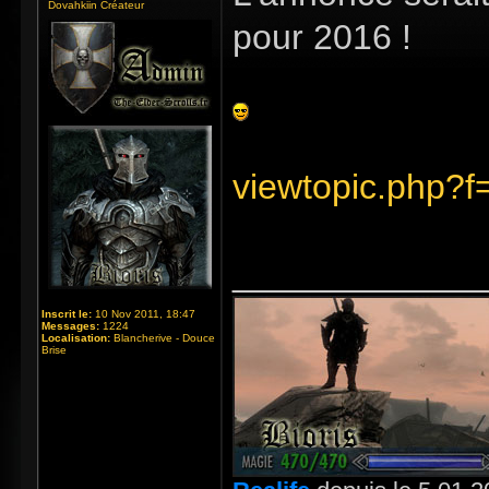
Dovahkiin Créateur
pour 2016 !
viewtopic.php?
_____________
Inscrit le:
10 Nov 2011, 18:47
Messages:
1224
Localisation:
Blancherive - Douce
Brise