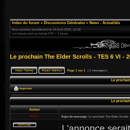
Index du forum
»
Discussions Générales
»
News - Actualités
Nous sommes actuellement le 10 Août 2026, 12:08
Les heures sont au format UTC + 1 heure
Le prochain The Elder Scrolls - TES 6 VI - 2
Page
1
sur
1
[ 2 messages ]
Le prochain
Imprimer
Le prochain
Auteur
Bioris
Sujet du message:
Le prochain The Elder Scrolls -
L'annonce serait 