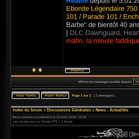
Realife
depuis le 5.01.2
Ebonite Légendaire 750 
101 / Parade 101 / Ench
Barbe" de bientôt 40 an
|
DLC Dawnguard, Heart
matin, la minute fatidiqu
Afficher les messages publiés depuis:
Page
1
sur
1
[ 2 messages ]
Index du forum
»
Discussions Générales
»
News - Actualités
Nous sommes actuellement le 10 Août 2026, 12:08
Les heures sont au format UTC + 1 heure