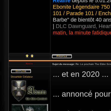
Realife
depuis le 5.01.2
Ebonite Légendaire 750 
101 / Parade 101 / Ench
Barbe" de bientôt 40 an
|
DLC Dawnguard, Heart
matin, la minute fatidiqu
Bioris
Sujet du message:
Re: Le prochain The Elder Scro
... et en 2020 ..
Dovahkiin Créateur
... annoncé pour