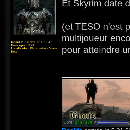
Et Skyrim date de
(et TESO n'est p
multijoueur enc
Inscrit le:
10 Nov 2011, 18:47
Messages:
1224
pour atteindre u
Localisation:
Blancherive - Douce
Brise
_____________