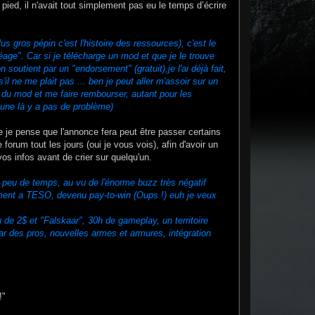
ied, il n'avait tout simplement pas eu le temps d’écrire
s gros pépin c'est l'histoire des ressources), c'est le
éage". Car si je télécharge un mod et que je le trouve
soutient par un "endorsement" (gratuit),je l'ai déjà fait,
 ne me plait pas ... ben je peut aller m'assoir sur un
rs du mod et me faire rembourser, autant pour les
thune là y a pas de problème)
e je pense que l'annonce fera peut être passer certains
forum tout les jours (oui je vous vois), afin d'avoir un
 vos infos avant de crier sur quelqu'un.
s peu de temps, au vu de l'énorme buzz très négatif
ement a TESO, devenu pay-to-win (Oups !) euh je veux
 de 2$ et "Falskaar", 30h de gameplay, un territoire
r des pros, nouvelles armes et armures, intégration
!"