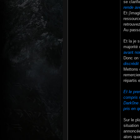
se clarif
rende ave
Et j'imag
ressource
retrouvez
Au passa
Et la je 
majorité 
avant no
Donc on 
discrédit
Mettons q
remercier
répartis
Et le pre
compris 
Dark0ne s
pris en q
Sur le pl
situatio
annoncées
alors qua