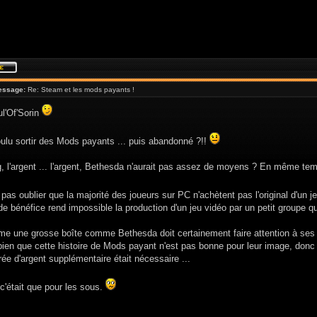
essage:
Re: Steam et les mods payants !
ul'Of'Sorin
oulu sortir des Mods payants ... puis abandonné ?!!
, l'argent ... l'argent, Bethesda n'aurait pas assez de moyens ? En même tem
t pas oublier que la majorité des joueurs sur PC n'achètent pas l'original d'un j
 bénéfice rend impossible la production d'un jeu vidéo par un petit groupe qu
e une grosse boîte comme Bethesda doit certainement faire attention à ses d
ien que cette histoire de Mods payant n'est pas bonne pour leur image, donc si
rée d'argent supplémentaire était nécessaire ...
c'était que pour les sous.
__________