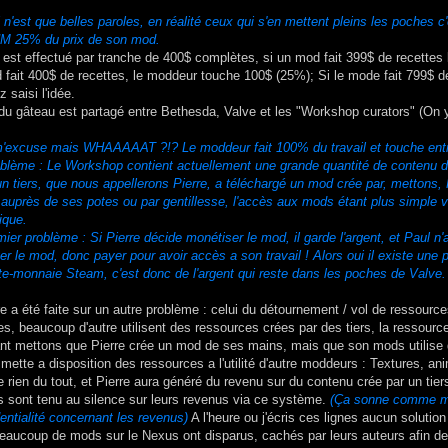
 n'est que belles paroles, en réalité ceux qui s'en mettent pleins les poches
 25% du prix de son mod.
 est effectué par tranche de 400$ complètes, si un mod fait 399$ de recettes
d fait 400$ de recettes, le moddeur touche 100$ (25%); Si le mode fait 799$ 
 saisi l'idée.
du gâteau est partagé entre Bethesda, Valve et les "Workshop curators" (On y
 m'excuse mais WHAAAAAT ?!? Le moddeur fait 100% du travail et touche entr
blème : Le Workshop contient actuellement une grande quantité de contenu dét
un tiers, que nous appellerons Pierre, a téléchargé un mod crée par, mettons, P
auprès de ses potes ou par gentillesse, l'accès aux mods étant plus simple v
tique.
mier problème : Si Pierre décide monétiser le mod, il garde l'argent, et Paul n
er le mod, donc payer pour avoir accès a son travail ! Alors oui il existe une
te-monnaie Steam, c'est donc de l'argent qui reste dans les poches de Valve.
e a été faite sur un autre problème : celui du détournement / vol de ressources
s, beaucoup d'autre utilisent des ressources crées par des tiers, la ressour
nt mettons que Pierre crée un mod de ses mains, mais que son mods utilise d
ette a disposition des ressources a l'utilité d'autre moddeurs : Textures, ani
 rien du tout, et Pierre aura généré du revenu sur du contenu crée par un tier
 sont tenu au silence sur leurs revenus via ce système.
(Ça sonne comme mo
entialité concernant les revenus)
A l'heure ou j'écris ces lignes aucun solutio
Beaucoup de mods sur le Nexus ont disparus, cachés par leurs auteurs afin de n