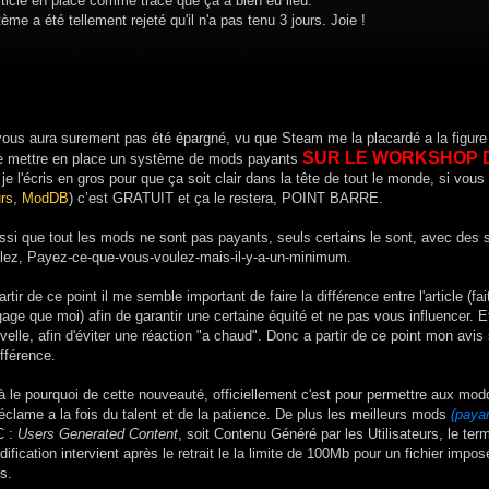
article en place comme trace que ça a bien eu lieu.
ème a été tellement rejeté qu'il n'a pas tenu 3 jours. Joie !
vous aura surement pas été épargné, vu que Steam me la placardé a la figur
SUR LE WORKSHOP 
e mettre en place un système de mods payants
 je l'écris en gros pour que ça soit clair dans la tête de tout le monde, si vou
urs
,
ModDB
) c’est GRATUIT et ça le restera, POINT BARRE.
ssi que tout les mods ne sont pas payants, seuls certains le sont, avec des
lez, Payez-ce-que-vous-voulez-mais-il-y-a-un-minimum.
artir de ce point il me semble important de faire la différence entre l'article (fa
gage que moi) afin de garantir une certaine équité et ne pas vous influencer. Et
velle, afin d'éviter une réaction "a chaud". Donc a partir de ce point mon avis
ifférence.
à le pourquoi de cette nouveauté, officiellement c'est pour permettre aux modde
éclame a la fois du talent et de la patience. De plus les meilleurs mods
(paya
C :
Users Generated Content
, soit Contenu Généré par les Utilisateurs, le ter
ification intervient après le retrait le la limite de 100Mb pour un fichier impo
s.