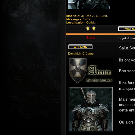
Inscrit le:
31 Déc 2011, 03:07
Messages:
1489
Localisation:
Oblivion
Bioris
Sujet du m
Salut So
Dovahkiin Créateur
Ils ont v
Bon sang
Il ne fau
manque de
Mais mêm
imagine b
cette ent
Ou alors 
_______