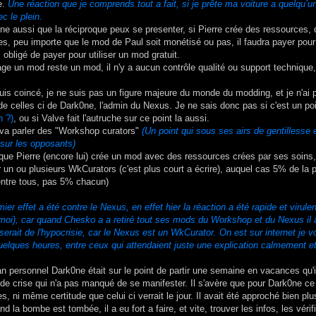
ie.
Une réaction que je comprends tout a fait, si je prête ma voiture a quelqu’un po
c le plein.
ine aussi que la réciproque peux se presenter, si Pierre crée des ressources, q
s, peu importe que le mod de Paul soit monétisé ou pas, il faudra payer pour
 obligé de payer pour utiliser un mod gratuit.
ge un mod reste un mod, il n'y a aucun contrôle qualité ou support technique
suis coincé, je ne suis pas un figure majeure du monde du modding, et je n'ai p
de celles ci de Dark0ne, l'admin du Nexus. Je ne sais donc pas si c'est un po
n ?)
, ou si Valve fait l'autruche sur ce point la aussi.
va parler des "Workshop curators"
(Un point qui sous ses airs de gentillesse 
 sur les opposants)
ue Pierre (encore lui) crée un mod avec des ressources crées par ses soins, s'i
 un ou plusieurs WkCurators (c'est plus court a écrire), auquel cas 5% de la
 entre tous, pas 5% chacun)
mier effet a été contre le Nexus, en effet hier la réaction a été rapide et virul
moi), car quand Chesko a a retiré tout ses mods du Workshop et du Nexus il 
erait de l'hypocrisie, car le Nexus est un WkCurator. On est sur internet je 
uelques heures, entre ceux qui attendaient juste une explication calmement et
an personnel Dark0ne était sur le point de partir une semaine en vacances qu'i
n de crise qui n'a pas manqué de se manifester. Il s'avère que pour Dark0ne c
, ni même certitude que celui ci verrait le jour. Il avait été approché bien pl
nd la bombe est tombée, il a eu fort a faire, et vite, trouver les infos, les vérifi