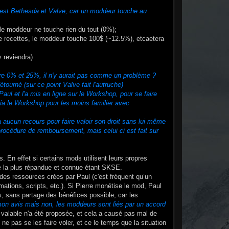
 c'est Bethesda et Valve, car un moddeur touche au
 le moddeur ne touche rien du tout (0%);
de recettes, le moddeur touche 100$ (~12.5%), etcaetera
 reviendra)
e 0% et 25%, il n'y aurait pas comme un problème ?
ourné (sur ce point Valve fait l'autruche)
aul et l'a mis en ligne sur le Workshop, pour se faire
ia le Workshop pour les moins familier avec
'a aucun recours pour faire valoir son droit sans lui même
 procédure de remboursement, mais celui ci est fait sur
. En effet si certains mods utilisent leurs propres
ce la plus répandue et connue étant SKSE.
es ressources crées par Paul (c'est fréquent qu’un
mations, scripts, etc.). Si Pierre monétise le mod, Paul
s, sans partage des bénéfices possible, car les
n avis mais non, les moddeurs sont liés par un accord
n valable n'a été proposée, et cela a causé pas mal de
e pas se les faire voler, et ce le temps que la situation