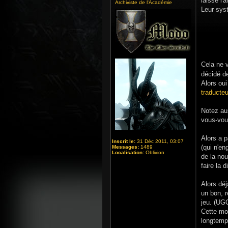
laisse l'
Archiviste de l'Académie
Leur syst
Cela ne 
décidé d
Alors oui
traducte
Notez au
vous-vou
Alors a p
Inscrit le:
31 Déc 2011, 03:07
(qui n'en
Messages:
1489
Localisation:
Oblivion
de la nou
faire la d
Alors déj
un bon, r
jeu. (UG
Cette mod
longtemp