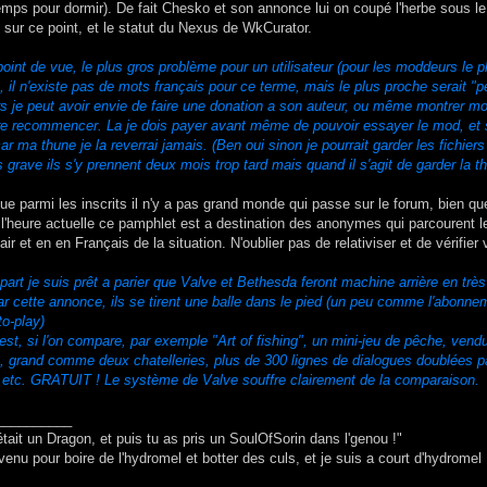
mps pour dormir). De fait Chesko et son annonce lui on coupé l'herbe sous le p
e sur ce point, et le statut du Nexus de WkCurator.
int de vue, le plus gros problème pour un utilisateur (pour les moddeurs le plu
, il n'existe pas de mots français pour ce terme, mais le plus proche serait "p
rs je peut avoir envie de faire une donation a son auteur, ou même montrer mon 
re recommencer. La je dois payer avant même de pouvoir essayer le mod, et s'il
ar ma thune je la reverrai jamais. (Ben oui sinon je pourrait garder les fichie
 grave ils s'y prennent deux mois trop tard mais quand il s'agit de garder la 
ue parmi les inscrits il n'y a pas grand monde qui passe sur le forum, bien qu
A l'heure actuelle ce pamphlet est a destination des anonymes qui parcourent le 
air et en en Français de la situation. N'oublier pas de relativiser et de vérifier
art je suis prêt a parier que Valve et Bethesda feront machine arrière en trè
ar cette annonce, ils se tirent une balle dans le pied (un peu comme l'abonn
to-play)
est, si l'on compare, par exemple "Art of fishing", un mini-jeu de pêche, vendu
 grand comme deux chatelleries, plus de 300 lignes de dialogues doublées pa
, etc. GRATUIT ! Le système de Valve souffre clairement de la comparaison.
__________
était un Dragon, et puis tu as pris un SoulOfSorin dans l'genou !"
venu pour boire de l'hydromel et botter des culs, et je suis a court d'hydromel 