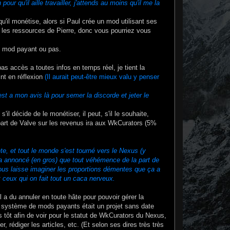
ur qu'il aille travailler, j'attends au moins qu'il me la
u'il monétise, alors si Paul crée un mod utilisant ses
 les ressources de Pierre, donc vous pourriez vous
, mod payant ou pas.
as accès a toutes infos en temps réel, je tient la
int en réflexion
(Il aurait peut-être mieux valu y penser
est a mon avis là pour semer la discorde et jeter le
l décide de le monétiser, il peut, s'il le souhaite,
 part de Valve sur les revenus ira aux WkCurators (5%
ente, et tout le monde s'est tourné vers le Nexus (y
a annoncé (en gros) que tout véhémence de la part de
vous laisse imaginer les proportions démentes que ça a
 ceux qui on fait tout un caca nerveux.
l a du annuler en toute hâte pour pouvoir gérer la
e système de mods payants était un projet sans date
us tôt afin de voir pour le statut de WkCurators du Nexus,
er, rédiger les articles, etc. (Et selon ses dires très très