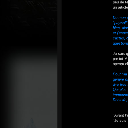
peu de te
un articl
De mon po
"paywall"
bien, alo
et j’espè
cactus, c
questions
Je sais q
par ici. 
aperçu cl
Pour ma p
généré p
dire free-
Qui plus 
immense,
RealLife
_______
"Avant t'
"Je suis 