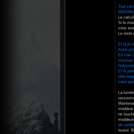
Tout ceci
MAXIMUM
Le calcul
Si le mo
vous avez
Le reste 
Et là je
Autre pro
En clair 
mousser 
l'informa
Et la pre
télécharg
votre por
La lumièr
ressource
Maintena
moddeur m
ne touche
moddeurs
de confid
foutoir. 