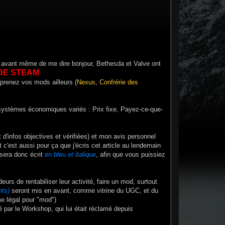
e avant même de me dire bonjour, Bethesda et Valve ont
DE STEAM
s prenez vos mods ailleurs (
Nexus
,
Confrérie des
 systèmes économiques variés : Prix fixe, Payez-ce-que-
it d'infos objectives et vérifiées) et mon avis personnel
 c'est aussi pour ça que j'écris cet article au lendemain
 sera donc écrit
en bleu et italique
, afin que vous puissiez
urs de rentabiliser leur activité, faire un mod, surtout
nts)
seront mis en avant, comme vitrine du UGC, et du
me légal pour "mod")
sé par le Workshop, qui lui était réclamé depuis