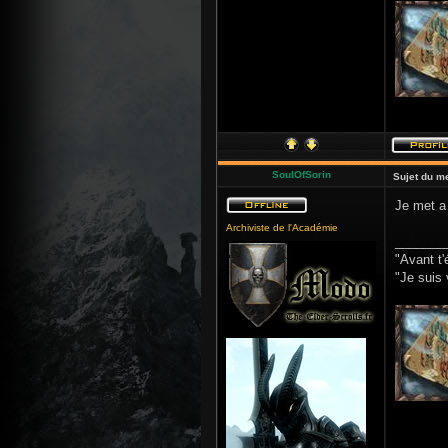
SoulOfSorin
Sujet du m
Je met a 
Archiviste de l'Académie
_______
"Avant t'
"Je suis 