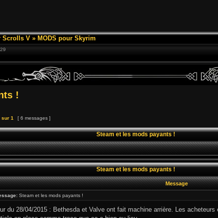
 Scrolls V
»
MODS pour Skyrim
:29
ts !
sur
1
[ 6 messages ]
Steam et les mods payants !
Steam et les mods payants !
Message
essage:
Steam et les mods payants !
ur du 28/04/2015 : Bethesda et Valve ont fait machine arrière. Les acheteurs