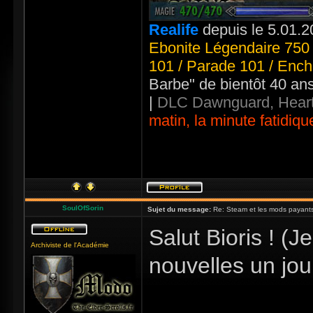
Realife
depuis le 5.01.2
Ebonite Légendaire 750 
101 / Parade 101 / Ench
Barbe" de bientôt 40 an
|
DLC Dawnguard, Heart
matin, la minute fatidiqu
SoulOfSorin
Sujet du message:
Re: Steam et les mods payants
Salut Bioris ! (J
Archiviste de l'Académie
nouvelles un jou