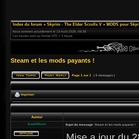
Index du forum
»
Skyrim - The Elder Scrolls V
»
MODS pour Skyr
Nous sommes actuellement le 10 Août 2026, 09:38
Les heures sont au format UTC + 1 heure
Steam et les mods payants !
Page
1
sur
1
[ 6 messages ]
Imprimer
Auteur
SoulOfSorin
Sujet du message:
Steam et les mods payants !
Mise a jour du 2