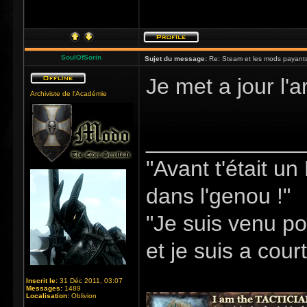
SoulOfSorin
Sujet du message:
Re: Steam et les mods payants
Je met a jour l'a
Archiviste de l'Académie
_____________
"Avant t'était u
dans l'genou !"
"Je suis venu po
et je suis a cour
Inscrit le:
31 Déc 2011, 03:07
Messages:
1489
Localisation:
Oblivion