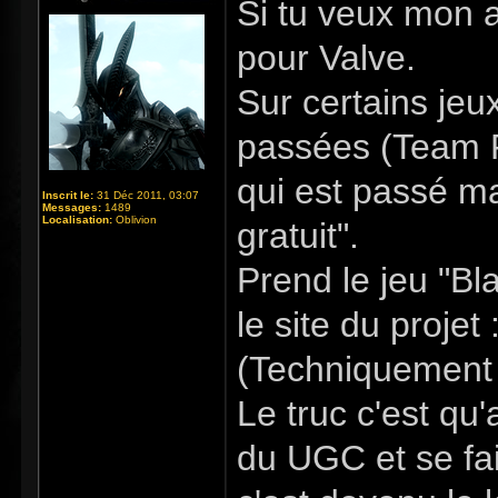
Si tu veux mon a
pour Valve.
Sur certains jeu
passées (Team Fo
qui est passé ma
Inscrit le:
31 Déc 2011, 03:07
Messages:
1489
Localisation:
Oblivion
gratuit".
Prend le jeu "Bl
le site du projet :
(Techniquement 
Le truc c'est qu
du UGC et se fa