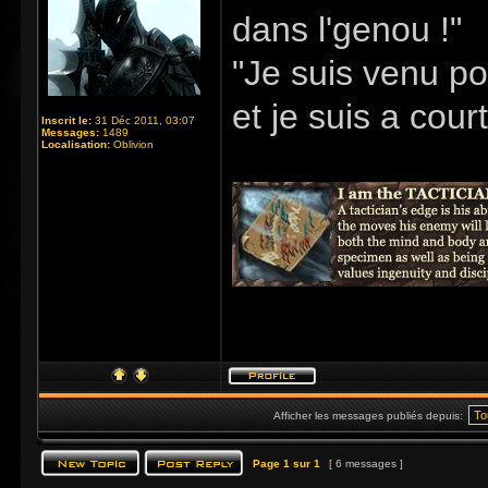
dans l'genou !"
"Je suis venu po
et je suis a cour
Inscrit le:
31 Déc 2011, 03:07
Messages:
1489
Localisation:
Oblivion
Afficher les messages publiés depuis:
Page
1
sur
1
[ 6 messages ]