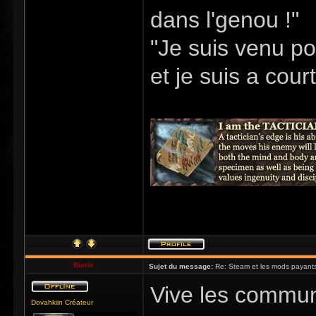
dans l'genou !"
"Je suis venu po
et je suis a cour
Bioris
Sujet du message:
Re: Steam et les mods payants
Vive les communa
Dovahkiin Créateur