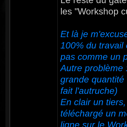
Le reste du gâte
les "Workshop cu
Et là je m'excu
100% du travail 
pas comme un p
Autre problème 
grande quantité 
fait l'autruche)
En clair un tier
téléchargé un mo
ligne sur le Wo