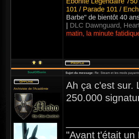
Ebonite Légendaire 750 
101 / Parade 101 / Ench
Barbe" de bientôt 40 an
|
DLC Dawnguard, Heart
matin, la minute fatidiqu
SoulOfSorin
Sujet du message:
Re: Steam et les mods payants
Ah ça c'est sur. 
Archiviste de l'Académie
250.000 signatu
_____________
"Avant t'était u