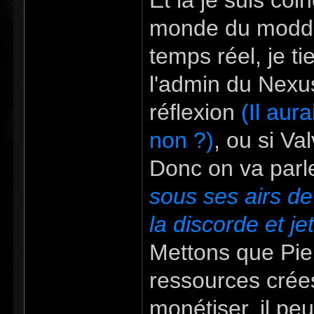
Et la je suis coi
monde du modding
temps réel, je ti
l'admin du Nexus
réflexion
(Il aur
non ?)
, ou si Val
Donc on va parl
sous ses airs de
la discorde et je
Mettons que Pie
ressources crées
monétiser, il peu