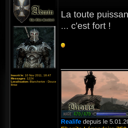
La toute puissan
... c'est fort !
_____________
Inscrit le:
10 Nov 2011, 18:47
Messages:
1224
Localisation:
Blancherive - Douce
Brise
Realife
depuis le 5.01.2