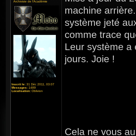
Archiviste de l'Académie
machine arrière.
système jeté aux 
comme trace que
Leur système a é
jours. Joie !
Inscrit le:
31 Déc 2011, 03:07
Messages:
1489
Localisation:
Oblivion
Cela ne vous au