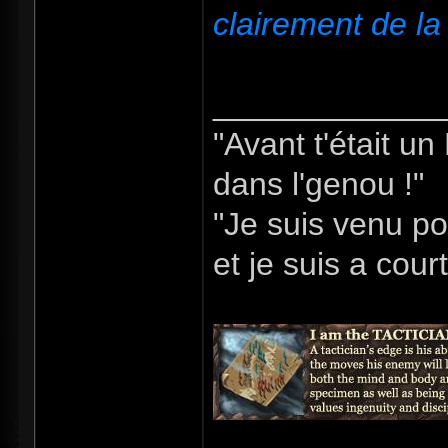
clairement de l
_____________
"Avant t'était u
dans l'genou !"
"Je suis venu po
et je suis a cour