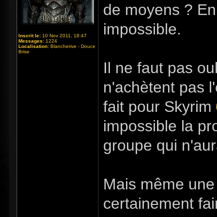
de moyens ? En 
impossible.
Inscrit le:
10 Nov 2011, 18:47
Messages:
1224
Localisation:
Blancherive - Douce
Brise
Il ne faut pas o
n'achètent pas l'
fait pour Skyrim
impossible la pr
groupe qui n'aur
Mais même une 
certainement fa