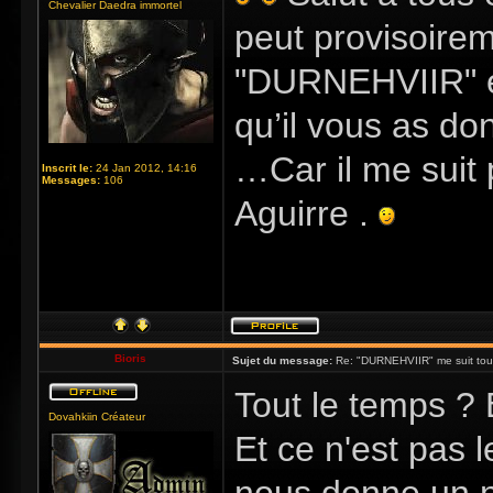
Chevalier Daedra immortel
peut provisoire
"DURNEHVIIR" es
qu’il vous as do
…Car il me suit 
Inscrit le:
24 Jan 2012, 14:16
Messages:
106
Aguirre .
Bioris
Sujet du message:
Re: "DURNEHVIIR" me suit tous 
Tout le temps ? 
Dovahkiin Créateur
Et ce n'est pas l