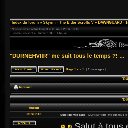
Index du forum
»
Skyrim - The Elder Scrolls V
»
DAWNGUARD - 1e
Nous sommes actuellement le 08 Août 2026, 06:09
Les heures sont au format UTC + 1 heure
"DURNEHVIIR" me suit tous le temps ?! ...
Page
1
sur
1
[ 2 messages ]
"DU
Imprimer
"DU
Auteur
NEOLIDAS
Sujet du message:
"DURNEHVIIR" me suit tous le t
Salut à tous 