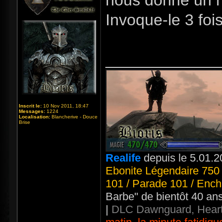
nous donne un n
Invoque-le 3 fois
_____________
Inscrit le:
10 Nov 2011, 18:47
Messages:
1224
Localisation:
Blancherive - Douce
Brise
Realife
depuis le 5.01.2
Ebonite Légendaire 750 
101 / Parade 101 / Ench
Barbe" de bientôt 40 an
|
DLC Dawnguard, Heart