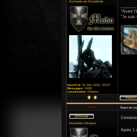
Archiviste de l'Académie
_______
"Avant t'
"Je suis 
Inscrit le:
31 Déc 2011, 03:07
Messages:
1489
Localisation:
Oblivion
Bioris
Sujet du m
Centaine
Dovahkiin Créateur
Après 1 a