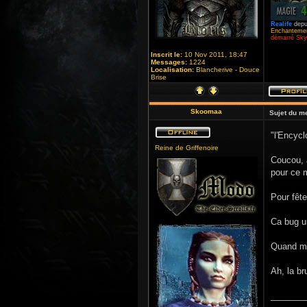
Realife
depu
Enchantemen
démarré Skyr
Inscrit le:
10 Nov 2011, 18:47
Messages:
1224
Localisation:
Blancherive - Douce
Brise
Skoomaa
Sujet du m
"l'Encycl
Reine de Griffenoire
Coucou, a
pour ce m
Pour fêt
Ca bug u
Quand mê
Ah, la b
_______