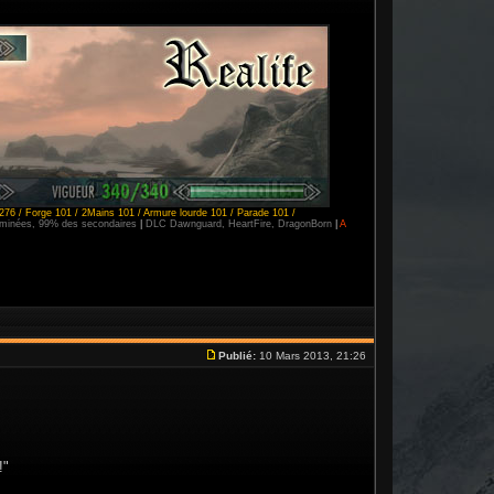
276 / Forge 101 / 2Mains 101 / Armure lourde 101 / Parade 101 /
erminées, 99% des secondaires
|
DLC Dawnguard, HeartFire, DragonBorn
|
A
Publié:
10 Mars 2013, 21:26
!"