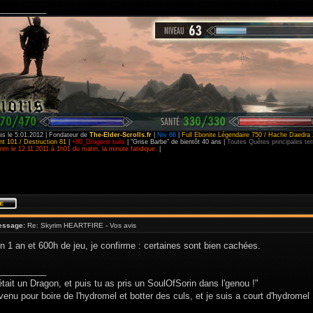
__________
is le 5.01.2012 | Fondateur de
The-Elder-Scrolls.fr
|
Niv 66
|
Full Ebonite Légendaire 750 / Hache Daedra 
t 101 / Destruction 81
|
+80_Dragons tués
| "Grise Barbe" de bientôt 40 ans |
Toutes Quêtes principales t
im le 12.11.2011 à 1h01 du matin, la minute fatidique.
|
essage:
Re: Skyrim HEARTFIRE - Vos avis
n 1 an et 600h de jeu, je confirme : certaines sont bien cachées.
__________
était un Dragon, et puis tu as pris un SoulOfSorin dans l'genou !"
venu pour boire de l'hydromel et botter des culs, et je suis a court d'hydromel 