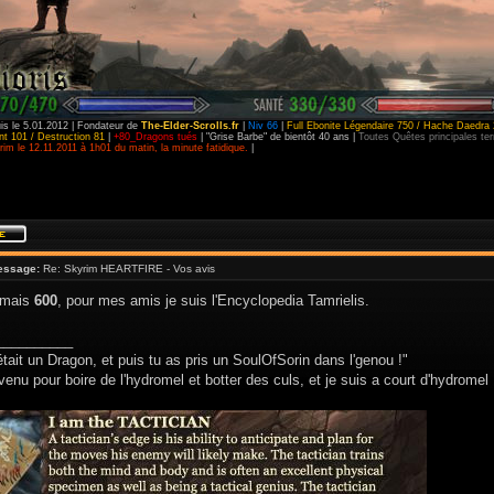
is le 5.01.2012 | Fondateur de
The-Elder-Scrolls.fr
|
Niv 66
|
Full Ebonite Légendaire 750 / Hache Daedra 
t 101 / Destruction 81
|
+80_Dragons tués
| "Grise Barbe" de bientôt 40 ans |
Toutes Quêtes principales t
im le 12.11.2011 à 1h01 du matin, la minute fatidique.
|
essage:
Re: Skyrim HEARTFIRE - Vos avis
 mais
600
, pour mes amis je suis l'Encyclopedia Tamrielis.
__________
était un Dragon, et puis tu as pris un SoulOfSorin dans l'genou !"
venu pour boire de l'hydromel et botter des culs, et je suis a court d'hydromel 