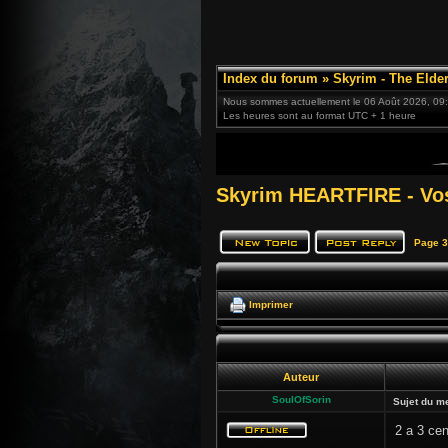
Index du forum
»
Skyrim - The Elder
Nous sommes actuellement le 06 Août 2026, 09
Les heures sont au format UTC + 1 heure
Skyrim HEARTFIRE - Vos
Page
3
Imprimer
Auteur
SoulOfSorin
Sujet du m
2 a 3 cen