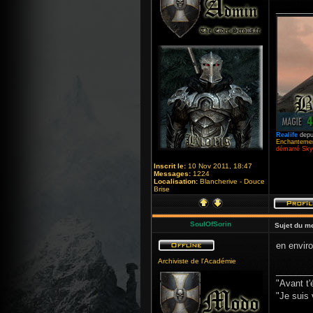
_______
Realife
depu
Enchantemen
démarré Skyr
Inscrit le:
10 Nov 2011, 18:47
Messages:
1224
Localisation:
Blancherive - Douce
Brise
SoulOfSorin
Sujet du m
en enviro
Archiviste de l'Académie
_______
"Avant t'
"Je suis 