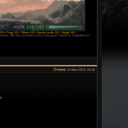
276 / Forge 101 / 2Mains 101 / Armure lourde 101 / Parade 101 /
erminées, 99% des secondaires
|
DLC Dawnguard, HeartFire, DragonBorn
|
A
Publié:
14 Mars 2013, 16:28
!"