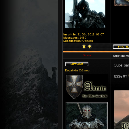
Inscrit le:
31 Déc 2011, 03:07
Messages:
1489
Localisation:
Oblivion
Bioris
Sujet du m
Oups pa
Dovahkiin Créateur
600h !!?
_______