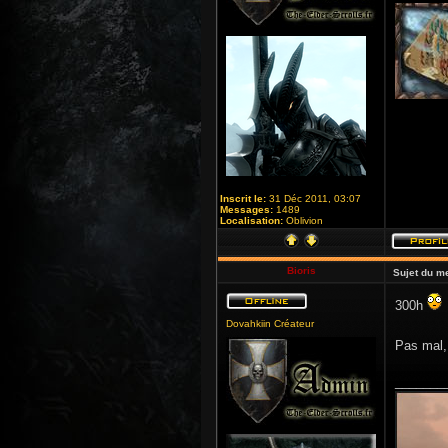
Inscrit le:
31 Déc 2011, 03:07
Messages:
1489
Localisation:
Oblivion
Bioris
Sujet du m
300h
Dovahkiin Créateur
Pas mal,
_______