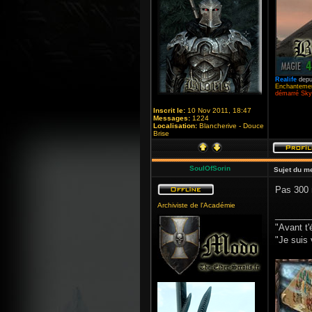
Realife
depu
Enchantemen
démarré Skyr
Inscrit le:
10 Nov 2011, 18:47
Messages:
1224
Localisation:
Blancherive - Douce
Brise
SoulOfSorin
Sujet du m
Pas 300
Archiviste de l'Académie
_______
"Avant t'
"Je suis 