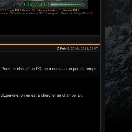
276 / Forge 101 / 2Mains 101 / Armure lourde 101 / Parade 101 /
erminées, 99% des secondaires
|
DLC Dawnguard, HeartFire, DragonBorn
|
A
Publié:
25 Mai 2013, 22:47
 sur Paris, et changé un DD, on a nouveau un peu de temps
 d'Epervine; on en est à chercher un chambellan.