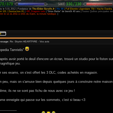
is le 5.01.2012 | Fondateur de
The-Elder-Scrolls.fr
|
Niv 66
|
Full Ebonite Légendaire 750 / Hache Daedra 
t 101 / Destruction 81
|
+80_Dragons tués
| "Grise Barbe" de bientôt 40 ans |
Toutes Quêtes principales t
im le 12.11.2011 à 1h01 du matin, la minute fatidique.
|
essage:
Re: Skyrim HEARTFIRE - Vos avis
opedia Tamrielis"
près avoir porté le deuil d'encore un écran, trouvé un studio pour le fiston
agnifique jeu.
er ses exams, on s'est offert les 3 DLC, codes achetés en magasin.
n peu, mais on s'amuse bien depuis quelques jours à construire notre maison
me, ils ne se sont pas fichu de nous avec ce jeu !
rume enneigée qui passe sur les sommets, c'est si beau <3
__________