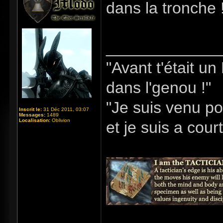
dans la tronche 
_____________
"Avant t'était u
dans l'genou !"
"Je suis venu po
Inscrit le:
31 Déc 2011, 03:07
Messages:
1489
Localisation:
Oblivion
et je suis a cour