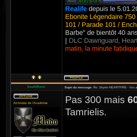
Realife
depuis le 5.01.2
Ebonite Légendaire 750 
101 / Parade 101 / Ench
Barbe" de bientôt 40 an
|
DLC Dawnguard, Heart
matin, la minute fatidiqu
SoulOfSorin
Sujet du message:
Re: Skyrim HEARTFIRE - Vos a
Pas 300 mais
6
Archiviste de l'Académie
Tamrielis.
_____________