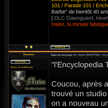
101 / Parade 101 / Ench
Barbe" de bientôt 40 an
|
DLC Dawnguard, Heart
matin, la minute fatidiqu
Skoomaa
Sujet du message:
Re: Skyrim HEARTFIRE - Vos a
"l'Encyclopedia 
Reine de Griffenoire
Coucou, après av
trouvé un studio
on a nouveau un