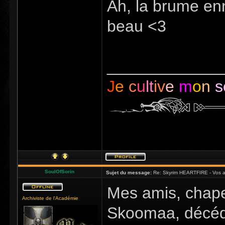
Ah, la brume enn
beau <3
_____________
J
e
c
u
lt
iv
e
m
o
n
s
SoulOfSorin
Sujet du message:
Re: Skyrim HEARTFIRE - Vos a
Mes amis, chape
Archiviste de l'Académie
Skoomaa, décédé 