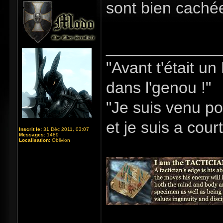
sont bien caché
_____________
"Avant t'était u
dans l'genou !"
"Je suis venu po
et je suis a cour
Inscrit le:
31 Déc 2011, 03:07
Messages:
1489
Localisation:
Oblivion