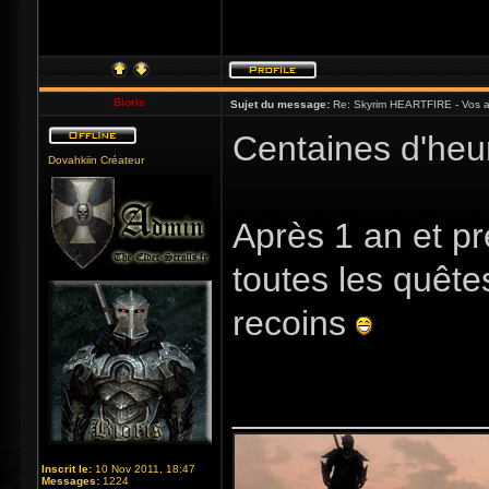
Bioris
Sujet du message:
Re: Skyrim HEARTFIRE - Vos a
Centaines d'heur
Dovahkiin Créateur
Après 1 an et pr
toutes les quête
recoins
_____________
Inscrit le:
10 Nov 2011, 18:47
Messages:
1224