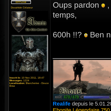
Oups pardon
,
Dovahkiin Créateur
temps,
600h !!?
Ben n
_____________
Inscrit le:
10 Nov 2011, 18:47
Messages:
1224
Localisation:
Blancherive - Douce
Brise
Realife
depuis le 5.01.2
Ebonite Légendaire 750 