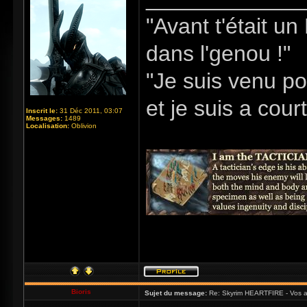
"Avant t'était u
dans l'genou !"
"Je suis venu po
et je suis a cour
Inscrit le:
31 Déc 2011, 03:07
Messages:
1489
Localisation:
Oblivion
Bioris
Sujet du message:
Re: Skyrim HEARTFIRE - Vos a