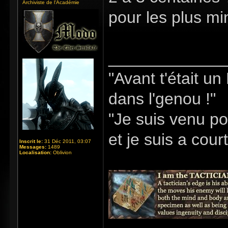
Archiviste de l'Académie
pour les plus min
_____________
"Avant t'était u
dans l'genou !"
"Je suis venu po
et je suis a cour
Inscrit le:
31 Déc 2011, 03:07
Messages:
1489
Localisation:
Oblivion