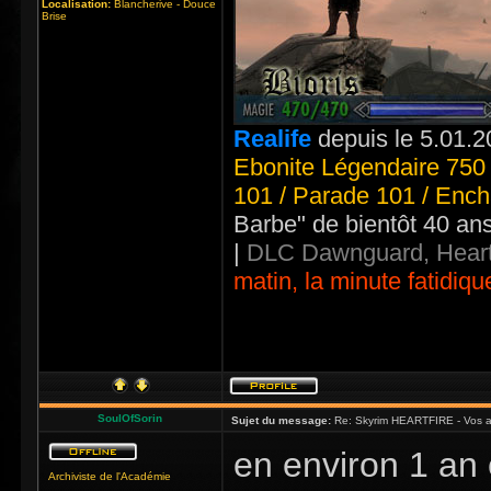
Localisation:
Blancherive - Douce
Brise
Realife
depuis le 5.01.2
Ebonite Légendaire 750 
101 / Parade 101 / Ench
Barbe" de bientôt 40 an
|
DLC Dawnguard, Heart
matin, la minute fatidiqu
SoulOfSorin
Sujet du message:
Re: Skyrim HEARTFIRE - Vos a
en environ 1 an 
Archiviste de l'Académie