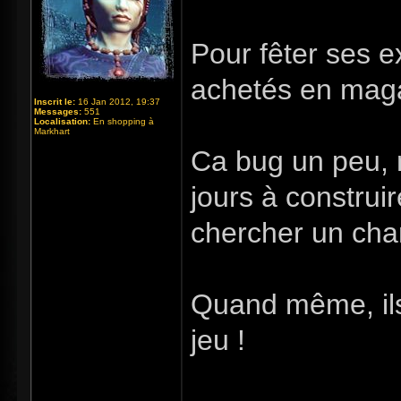
Pour fêter ses e
achetés en mag
Inscrit le:
16 Jan 2012, 19:37
Messages:
551
Localisation:
En shopping à
Markhart
Ca bug un peu, 
jours à construi
chercher un cha
Quand même, ils
jeu !