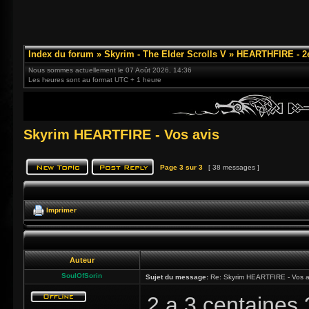
Index du forum
»
Skyrim - The Elder Scrolls V
»
HEARTHFIRE - 2
Nous sommes actuellement le 07 Août 2026, 14:36
Les heures sont au format UTC + 1 heure
Skyrim HEARTFIRE - Vos avis
Page
3
sur
3
[ 38 messages ]
Imprimer
Auteur
SoulOfSorin
Sujet du message:
Re: Skyrim HEARTFIRE - Vos a
2 a 3 centaines 