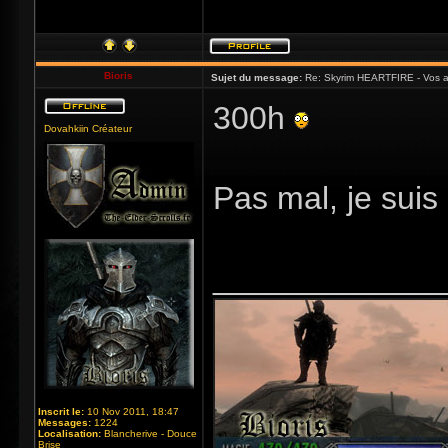
Bioris
Sujet du message:
Re: Skyrim HEARTFIRE - Vos a
300h
Dovahkiin Créateur
Pas mal, je sui
_____________
Inscrit le:
10 Nov 2011, 18:47
Messages:
1224
Localisation:
Blancherive - Douce
Brise