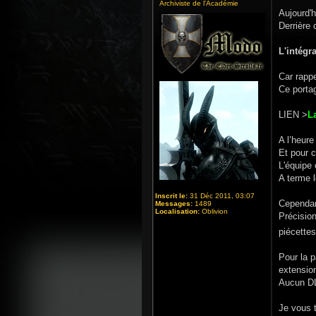
Archiviste de l'Académie
Aujourd'
Derrière 
L'intégr
Car rapp
Ce portag
LIEN >
L
A l’heure
Et pour c
L'équipe 
A terme 
Inscrit le:
31 Déc 2011, 03:07
Cependant
Messages:
1489
Localisation:
Oblivion
Précision
piécettes
Pour la p
extensio
Aucun DL
Je vous t