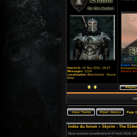
_______
Realife
depu
Inscrit le:
10 Nov 2011, 18:47
Enchantemen
Messages:
1224
démarré Skyr
Localisation:
Blancherive - Douce
Brise
Aff
Page
1
Index du forum
»
Skyrim - The Elder
Nous sommes actuellement le 07 Août 2026, 14