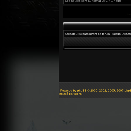
Les heures sont au format UTC + 1 heure
Utilisateur(s) parcourant ce forum : Aucun utilisate
Powered by
phpBB
© 2000, 2002, 2005, 2007 php
installé par Bioris.