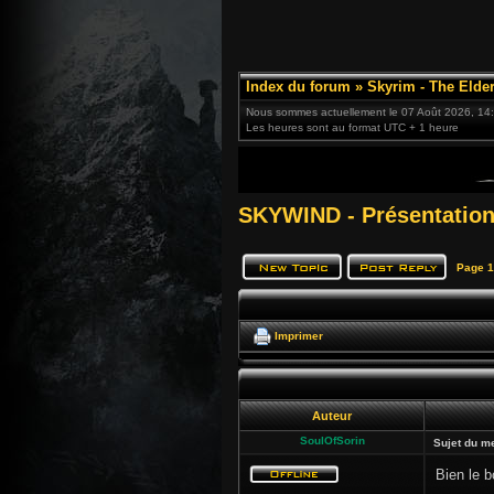
Index du forum
»
Skyrim - The Elder
Nous sommes actuellement le 07 Août 2026, 14
Les heures sont au format UTC + 1 heure
SKYWIND - Présentation
Page
1
Imprimer
Auteur
SoulOfSorin
Sujet du m
Bien le 