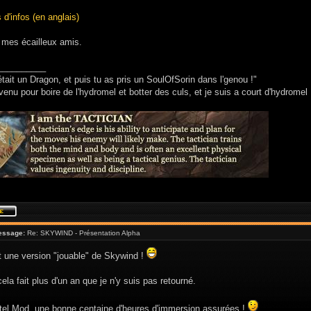
 d'infos (en anglais)
t mes écailleux amis.
__________
était un Dragon, et puis tu as pris un SoulOfSorin dans l'genou !"
venu pour boire de l'hydromel et botter des culs, et je suis a court d'hydromel 
essage:
Re: SKYWIND - Présentation Alpha
 une version "jouable" de Skywind !
ela fait plus d'un an que je n'y suis pas retourné.
tel Mod, une bonne centaine d'heures d'immersion assurées !