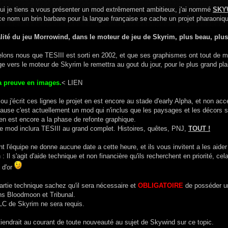
hui je tiens a vous présenter un mod extrêmement ambitieux, j'ai nommé
SKY
ce nom un brin barbare pour la langue française se cache un projet pharaoniqu
alité du jeu Morrowind, dans le moteur de jeu de Skyrim, plus beau, plus 
elons nous que TESIII est sorti en 2002, et que ses graphismes ont tout de m
e vers le moteur de Skyrim le remettra au gout du jour, pour le plus grand pla
a preuve en images.
< LIEN
 ou j'écrit ces lignes le projet en est encore au stade d'early Alpha, et non ac
ause c'est actuellement un mod qui n'inclus que les paysages et les décors s
en est encore a la phase de refonte graphique.
le mod inclura TESIII au grand complet. Histoires, quêtes, PNJ,
TOUT !
 l'équipe ne donne aucune date a cette heure, et ils vous invitent a les aider 
 : Il s'agit d'aide technique et non financière qu'ils recherchent en priorité, cel
 d'or
artie technique sachez qu'il sera nécessaire et
OBLIGATOIRE
de posséder u
ns Bloodmoon et Tribunal.
C de Skyrim ne sera requis.
iendrait au courant de toute nouveauté au sujet de Skywind sur ce topic.