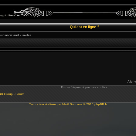
Qui est en ligne ?
ur inscrit and 2 invités
Aller 
Forum fréquenté par des adultes.
BB Group - Forum
Traduction réalisée par
Maël Soucaze
© 2010
phpBB.fr