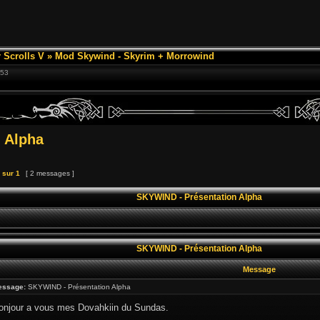
 Scrolls V
»
Mod Skywind - Skyrim + Morrowind
:53
 Alpha
sur
1
[ 2 messages ]
SKYWIND - Présentation Alpha
SKYWIND - Présentation Alpha
Message
essage:
SKYWIND - Présentation Alpha
bonjour a vous mes Dovahkiin du Sundas.