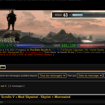
__________
is le 5.01.2012 | Fondateur de
The-Elder-Scrolls.fr
|
Niv 66
|
Full Ebonite Légendaire 750 / Hache Daedra 
t 101 / Destruction 81
|
+80_Dragons tués
| "Grise Barbe" de bientôt 40 ans |
Toutes Quêtes principales t
im le 12.11.2011 à 1h01 du matin, la minute fatidique.
|
icher les messages publiés depuis:
Trier par
sur
1
[ 2 messages ]
 Scrolls V
»
Mod Skywind - Skyrim + Morrowind
:53