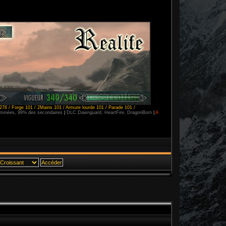
276 / Forge 101 / 2Mains 101 / Armure lourde 101 / Parade 101 /
erminées, 99% des secondaires
|
DLC Dawnguard, HeartFire, DragonBorn
|
A