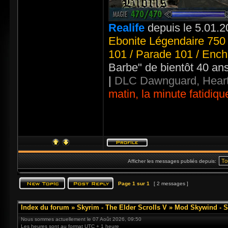
Realife
depuis le 5.01.2
Ebonite Légendaire 750 
101 / Parade 101 / Ench
Barbe" de bientôt 40 an
|
DLC Dawnguard, Heart
matin, la minute fatidiqu
Afficher les messages publiés depuis:
Page
1
sur
1
[ 2 messages ]
Index du forum
»
Skyrim - The Elder Scrolls V
»
Mod Skywind - S
Nous sommes actuellement le 07 Août 2026, 09:50
Les heures sont au format UTC + 1 heure