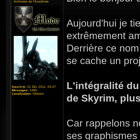
Archiviste de l'Académie
Aujourd'hui je t
extrêmement am
Derrière ce nom 
se cache un pro
L'intégralité d
Inscrit le:
31 Déc 2011, 03:07
Messages:
1489
Localisation:
Oblivion
de Skyrim, plus
Car rappelons no
ses graphismes o