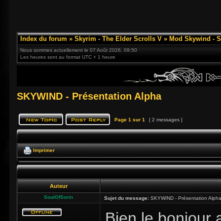
Index du forum
»
Skyrim - The Elder Scrolls V
»
Mod Skywind - S
Nous sommes actuellement le 07 Août 2026, 09:50
Les heures sont au format UTC + 1 heure
SKYWIND - Présentation Alpha
Page
1
sur
1
[ 2 messages ]
Imprimer
Auteur
SoulOfSorin
Sujet du message:
SKYWIND - Présentation Alph
Bien le bonjour