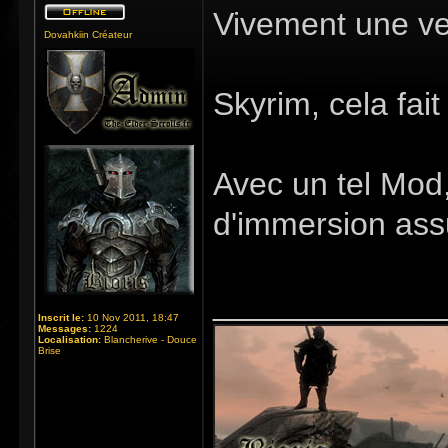
Vivement une ve
Dovahkiin Créateur
Skyrim, cela fait
Avec un tel Mod
d'immersion ass
_____________
Inscrit le:
10 Nov 2011, 18:47
Messages:
1224
Localisation:
Blancherive - Douce
Brise