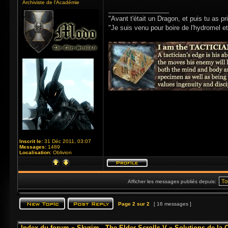
Archiviste de l'Académie
_________________
"Avant t'était un Dragon, et puis tu as p
"Je suis venu pour boire de l'hydromel et 
Inscrit le:
31 Déc 2011, 03:07
Messages:
1489
Localisation:
Oblivion
Afficher les messages publiés depuis:
Page
2
sur
2
[ 16 messages ]
Index du forum
»
Skyrim - The Elder Scrolls V
»
Solutions de la 