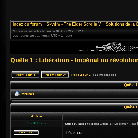
Index du forum
»
Skyrim - The Elder Scrolls V
»
Solutions de la 
Nous sommes actuellement le 09 Août 2026, 12:03
Les heures sont au format UTC + 1 heure
Quête 1 : Libération - Impérial ou révolutio
Page
2
sur
2
[ 16 messages ]
Quête 1 
Imprimer
Quête 1 
Auteur
SoulOfSorin
Sujet du message:
Re: Quête 1 : Libération - Impér
Hélas oui ...