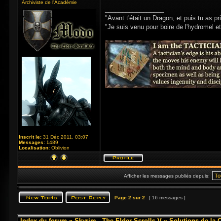
Archiviste de l'Académie
_________________
"Avant t'était un Dragon, et puis tu as p
"Je suis venu pour boire de l'hydromel et 
Inscrit le:
31 Déc 2011, 03:07
Messages:
1489
Localisation:
Oblivion
Afficher les messages publiés depuis:
Page
2
sur
2
[ 16 messages ]
Index du forum
»
Skyrim - The Elder Scrolls V
»
Solutions de la 