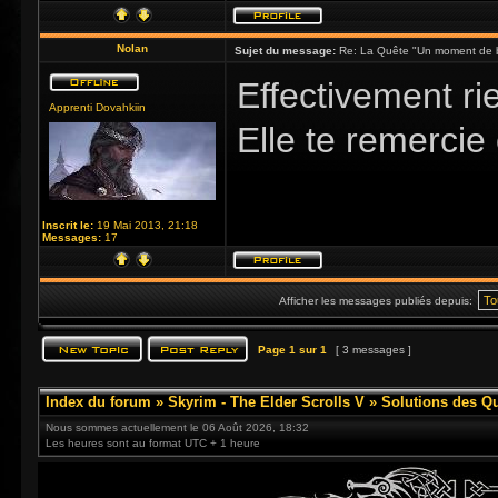
Nolan
Sujet du message:
Re: La Quête "Un moment de 
Effectivement ri
Apprenti Dovahkiin
Elle te remercie 
Inscrit le:
19 Mai 2013, 21:18
Messages:
17
Afficher les messages publiés depuis:
Page
1
sur
1
[ 3 messages ]
Index du forum
»
Skyrim - The Elder Scrolls V
»
Solutions des Q
Nous sommes actuellement le 06 Août 2026, 18:32
Les heures sont au format UTC + 1 heure