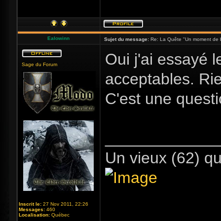
Ealowinn
Sujet du message:
Re: La Quête "Un moment de 
Oui j'ai essayé 
Sage du Forum
acceptables. Rie
C'est une questi
_____________
Un vieux (62) qu
Inscrit le:
27 Nov 2011, 22:26
Messages:
460
Localisation:
Québec