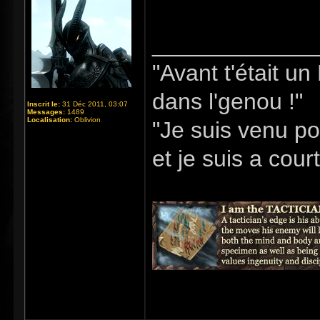
_____________
"Avant t'était u
dans l'genou !"
Inscrit le:
31 Déc 2011, 03:07
Messages:
1489
Localisation:
Oblivion
"Je suis venu po
et je suis a cour