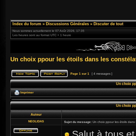
Index du forum
»
Discussions Générales
»
Discuter de tout
Nous sommes actuellement le 07 Août 2026, 17:35
Les heures sont au format UTC + 1 heure
Un choix ppour les étoils dans les constél
Page
1
sur
1
[ 4 messages ]
Un choix pp
Imprimer
Un choix pp
Auteur
NEOLIDAS
Sujet du message:
Un choix ppour les étoils dans 
Salut à tous et 