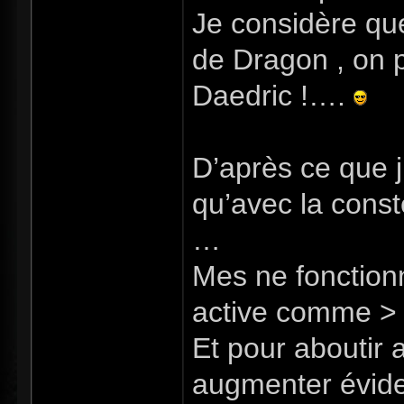
Je considère qu
de Dragon , on 
Daedric !….
D’après ce que j
qu’avec la const
…
Mes ne fonctionn
active comme > 
Et pour aboutir a
augmenter évidem