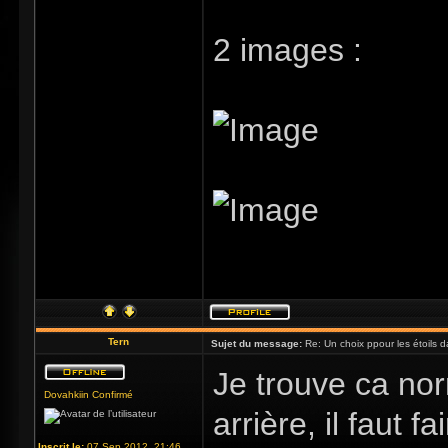
2 images :
Tern
Sujet du message:
Re: Un choix ppour les étoils d
Je trouve ca nor
Dovahkiin Confirmé
arrière, il faut 
Inscrit le:
07 Sep 2012, 21:46