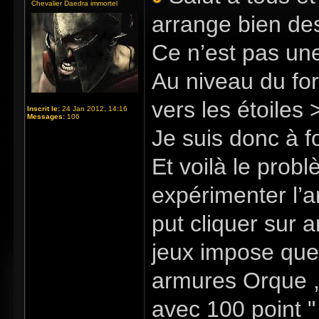
Chevalier Daedra immortel
arrange bien de
Ce n’est pas une
Au niveau du for
vers les étoiles
Inscrit le:
24 Jan 2012, 14:16
Messages:
106
Je suis donc à f
Et voilà le prob
expérimenter l’a
put cliquer sur a
jeux impose que 
armures Orque 
avec 100 point "