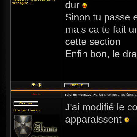
dur
Messages:
22
Sinon tu passe e
mais ca te fait u
cette section
Enfin bon, le d
Bioris
Sujet du message:
Re: Un choix ppour les étoils d
J'ai modifié le
Dovahkiin Créateur
apparaissent