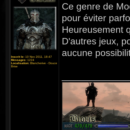
Ce genre de Mod 
pour éviter parf
Heureusement qu
D'autres jeux, p
aucune possibil
Inscrit le:
10 Nov 2011, 18:47
Messages:
1224
Localisation:
Blancherive - Douce
Brise
_____________