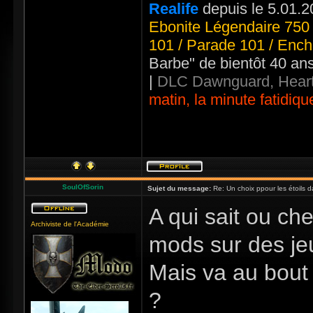
Realife
depuis le 5.01.2
Ebonite Légendaire 750 
101 / Parade 101 / Ench
Barbe" de bientôt 40 an
|
DLC Dawnguard, Heart
matin, la minute fatidiqu
SoulOfSorin
Sujet du message:
Re: Un choix ppour les étoils d
A qui sait ou che
Archiviste de l'Académie
mods sur des jeu
Mais va au bout 
?