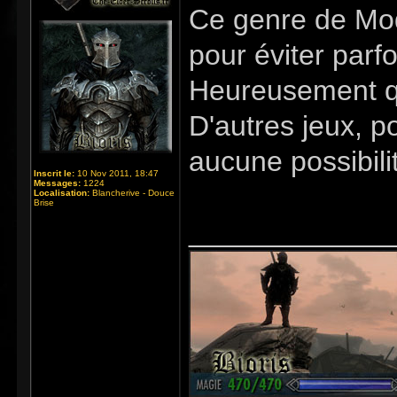
Ce genre de Mod 
pour éviter parf
Heureusement qu
D'autres jeux, p
aucune possibil
Inscrit le:
10 Nov 2011, 18:47
Messages:
1224
Localisation:
Blancherive - Douce
Brise
_____________