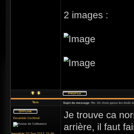
2 images :
Tern
Sujet du message:
Re: Un choix ppour les étoils d
Je trouve ca nor
Dovahkiin Confirmé
arrière, il faut 
Inscrit le:
07 Sep 2012, 21:46