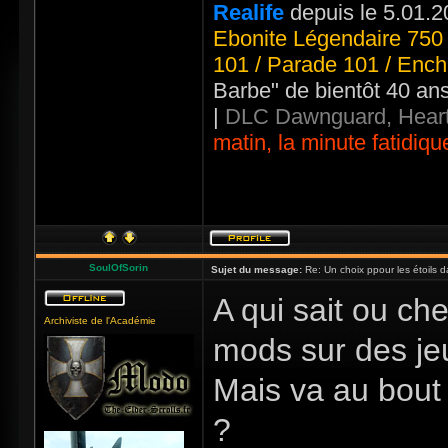
Realife
depuis le 5.01.2
Ebonite Légendaire 750 
101 / Parade 101 / Ench
Barbe" de bientôt 40 an
|
DLC Dawnguard, Heart
matin, la minute fatidiqu
SoulOfSorin
Sujet du message:
Re: Un choix ppour les étoils d
A qui sait ou che
Archiviste de l'Académie
mods sur des jeu
Mais va au bout 
?