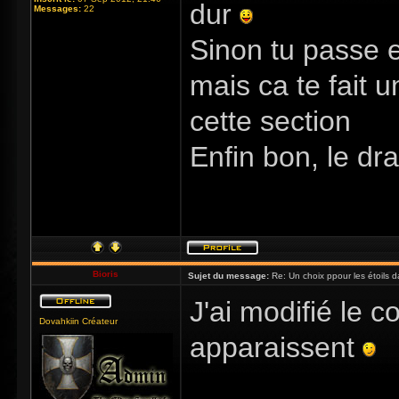
dur
Messages:
22
Sinon tu passe e
mais ca te fait u
cette section
Enfin bon, le d
Bioris
Sujet du message:
Re: Un choix ppour les étoils d
J'ai modifié le
Dovahkiin Créateur
apparaissent