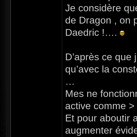
Je considère qu
de Dragon , on 
Daedric !….
D’après ce que j
qu’avec la const
…
Mes ne fonctionn
active comme > 
Et pour aboutir a
augmenter évidem