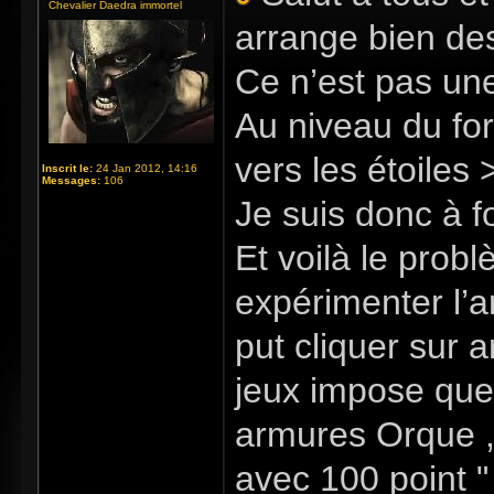
Chevalier Daedra immortel
arrange bien de
Ce n’est pas une
Au niveau du for
vers les étoiles
Inscrit le:
24 Jan 2012, 14:16
Messages:
106
Je suis donc à f
Et voilà le prob
expérimenter l’a
put cliquer sur a
jeux impose que 
armures Orque 
avec 100 point "