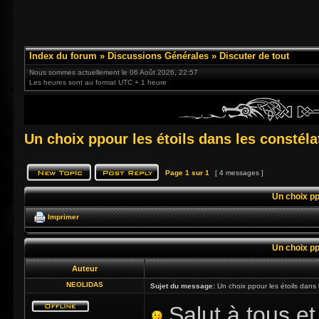
Index du forum
»
Discussions Générales
»
Discuter de tout
Nous sommes actuellement le 06 Août 2026, 22:57
Les heures sont au format UTC + 1 heure
Un choix ppour les étoils dans les constél
Page
1
sur
1
[ 4 messages ]
Un choix pp
Imprimer
Un choix pp
Auteur
NEOLIDAS
Sujet du message:
Un choix ppour les étoils dans 
Salut à tous et 