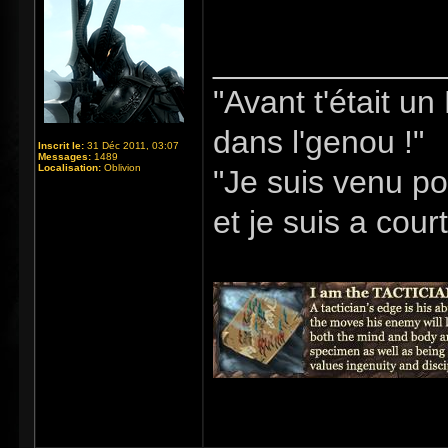
_____________
"Avant t'était u
dans l'genou !"
Inscrit le:
31 Déc 2011, 03:07
Messages:
1489
Localisation:
Oblivion
"Je suis venu po
et je suis a cour